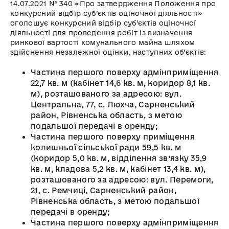
14.07.2021 № 340 «Про затвердження Положення про
конкурсний відбір суб’єктів оціночної діяльності»
оголошує конкурсний відбір суб’єктів оціночної
діяльності для проведення робіт із визначення
ринкової вартості комунального майна шляхом
здійснення незалежної оцінки, наступних об’єктів:
Частина першого поверху адмінприміщення
22,7 кв. м (кабінет 14,6 кв. м, коридор 8,1 кв.
м), розташованого за адресою: вул.
Центральна, 77, с. Люхча, Сарненський
район, Рівненська область, з метою
подальшої передачі в оренду;
Частина першого поверху приміщення
колишньої сільської ради 59,5 кв. м
(коридор 5,0 кв. м, відділення зв’язку 35,9
кв. м, кладова 5,2 кв. м, кабінет 13,4 кв. м),
розташованого за адресою: вул. Перемоги,
21, с. Ремчиці, Сарненський район,
Рівненська область, з метою подальшої
передачі в оренду;
Частина першого поверху адмінприміщення