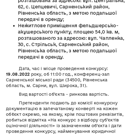
розташована за адресою: вул. Центральна,
62, с. Цепцевичі, Сарненський район,
Рівненська область, з метою подальшої
передачі в оренду;
Нежитлове приміщення фельдшерсько-
акушерського пункту, площею 54,0 кв. м,
розташованого за адресою: вул. Чапленка,
30, с. Стрільськ, Сарненський район,
Рівненська область, з метою подальшої
передачі в оренду.
Дата, час і місце проведення конкурсу:
19.08.2022
року, об 11:00 год., конференц-зал
Сарненської міської ради (34500, Рівненська
область, м. Сарни, вул. Широка, 31).
Вид вартості об’єкта - ринкова вартість.
Претенденти подають до комісії конкурсну
документацію в запечатаному конверті на кожен
об¢єкт окремо, на якому, крім поштових реквізитів,
робиться відмітка «На конкурс з відбору суб’єктів
оціночної діяльності» із зазначенням об’єкта і дати
проведення конкурсу, найменування юридичної