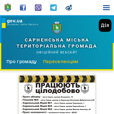
gov.ua
Державні сайти України
САРНЕНСЬКА МІСЬКА
ТЕРИТОРІАЛЬНА ГРОМАДА
ОФІЦІЙНИЙ ВЕБСАЙТ
Про громаду
Переселенцям
Склад і структура
Документи
Діяльність
Послуги
Відкрита громада
Прес-центр