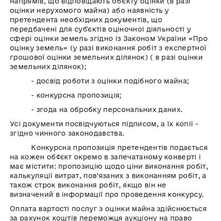
напрямів, що відповідають об'єкту оцінки (в разі
оцінки нерухомого майна) або наявність у
претендента необхідних документів, що
передбачені для суб'єктів оціночної діяльності у
сфері оцінки земель згідно із Законом України «Про
оцінку земель» (у разі виконання робіт з експертної
грошової оцінки земельних ділянок) ( в разі оцінки
земельних ділянок);
- досвід роботи з оцінки подібного майна;
- конкурсна пропозиція;
- згода на обробку персональних даних.
Усі документи посвідчуються підписом, а їх копії -
згідно чинного законодавства.
Конкурсна пропозиція претендентів подається
на кожен об¢єкт окремо в запечатаному конверті і
має містити: пропозицію щодо ціни виконання робіт,
калькуляції витрат, пов’язаних з виконанням робіт, а
також строк виконання робіт, якщо він не
визначений в інформації про проведення конкурсу.
Оплата вартості послуг з оцінки майна здійснюється
за рахунок коштів переможця аукціону на право