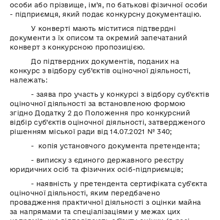
особи або прізвище, ім’я, по батькові фізичної особи
- підприємця, який подає конкурсну документацію.
У конверті мають міститися підтвердні
документи з їх описом та окремий запечатаний
конверт з конкурсною пропозицією.
До підтвердних документів, поданих на
конкурс з відбору суб’єктів оціночної діяльності,
належать:
- заява про участь у конкурсі з відбору суб’єктів
оціночної діяльності за встановленою формою
згідно Додатку 2 до Положення про конкурсний
відбір суб’єктів оціночної діяльності, затвердженого
рішенням міської ради від 14.07.2021 № 340;
- копія установчого документа претендента;
- виписку з єдиного державного реєстру
юридичних осіб та фізичних осіб-підприємців;
- наявність у претендента сертифіката суб'єкта
оціночної діяльності, яким передбачено
провадження практичної діяльності з оцінки майна
за напрямами та спеціалізаціями у межах цих