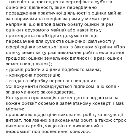
- наявність у претендента сертифіката суб'єкта
оціночної діяльності, яким передбачено
провадження практичної діяльності з оцінки майна
за напрямами та спеціалізаціями у межах цих
напрямів, що відповідають об'єкту оцінки (в разі
оцінки нерухомого майна) або наявність у
претендента необхідних документів, що
передбачені для суб'єктів оціночної діяльності у
сфері оцінки земель згідно із Законом України «Про
оцінку земель» (у разі виконання робіт з експертної
грошової оцінки земельних ділянок) ( в разі оцінки
земельних ділянок);
- досвід роботи з оцінки подібного майна;
- конкурсна пропозиція;
- згода на обробку персональних даних.
Усі документи посвідчуються підписом, а їх копії -
згідно чинного законодавства.
Конкурсна пропозиція претендентів подається на
кожен об¢єкт окремо в запечатаному конверті і має
містити:
пропозицію щодо ціни виконання робіт, калькуляції
витрат, пов’язаних з виконанням робіт, а також строк
виконання робіт, якщо він не визначений в
інформації про проведення конкурсу.