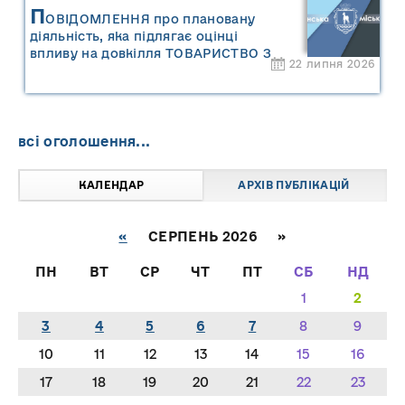
П
ОВІДОМЛЕННЯ про плановану
діяльність, яка підлягає оцінці
впливу на довкілля ТОВАРИСТВО З
22 липня 2026
ОБМЕЖЕНОЮ ВІДПОВІДАЛЬНІСТЮ
"САРНИ ОІЛ"
всі оголошення...
КАЛЕНДАР
АРХІВ ПУБЛІКАЦІЙ
«
СЕРПЕНЬ 2026 »
ПН
ВТ
СР
ЧТ
ПТ
СБ
НД
1
2
3
4
5
6
7
8
9
10
11
12
13
14
15
16
17
18
19
20
21
22
23