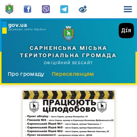
gov.ua
Державні сайти України
САРНЕНСЬКА МІСЬКА
ТЕРИТОРІАЛЬНА ГРОМАДА
ОФІЦІЙНИЙ ВЕБСАЙТ
Про громаду
Переселенцям
Склад і структура
Документи
Діяльність
Послуги
Відкрита громада
Прес-центр