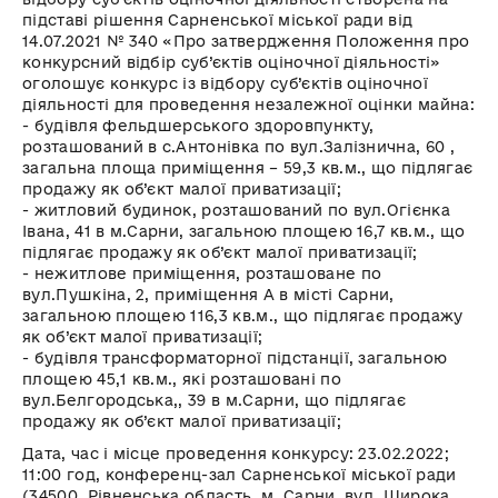
підставі рішення Сарненської міської ради від
14.07.2021 № 340 «Про затвердження Положення про
конкурсний відбір суб’єктів оціночної діяльності»
оголошує конкурс із відбору суб’єктів оціночної
діяльності для проведення незалежної оцінки майна:
- будівля фельдшерського здоровпункту,
розташований в с.Антонівка по вул.Залізнична, 60 ,
загальна площа приміщення – 59,3 кв.м., що підлягає
продажу як об’єкт малої приватизації;
- житловий будинок, розташований по вул.Огієнка
Івана, 41 в м.Сарни, загальною площею 16,7 кв.м., що
підлягає продажу як об’єкт малої приватизації;
- нежитлове приміщення, розташоване по
вул.Пушкіна, 2, приміщення А в місті Сарни,
загальною площею 116,3 кв.м., що підлягає продажу
як об’єкт малої приватизації;
- будівля трансформаторної підстанції, загальною
площею 45,1 кв.м., які розташовані по
вул.Белгородська,, 39 в м.Сарни, що підлягає
продажу як об’єкт малої приватизації;
Дата, час і місце проведення конкурсу: 23.02.2022;
11:00 год, конференц-зал Сарненської міської ради
(34500, Рівненська область, м. Сарни, вул. Широка,