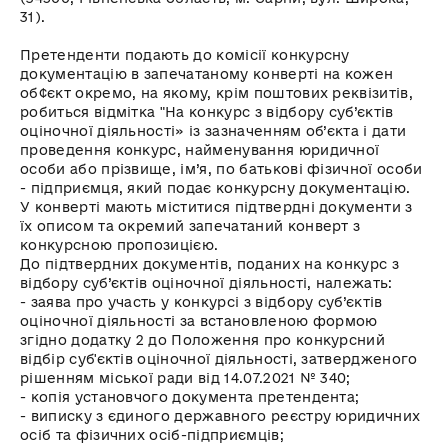
31).
Претенденти подають до комісії конкурсну
документацію в запечатаному конверті на кожен
об¢єкт окремо, на якому, крім поштових реквізитів,
робиться відмітка "На конкурс з відбору суб’єктів
оціночної діяльності» із зазначенням об’єкта і дати
проведення конкурс, найменування юридичної
особи або прізвище, ім’я, по батькові фізичної особи
- підприємця, який подає конкурсну документацію.
У конверті мають міститися підтвердні документи з
їх описом та окремий запечатаний конверт з
конкурсною пропозицією.
До підтвердних документів, поданих на конкурс з
відбору суб’єктів оціночної діяльності, належать:
- заява про участь у конкурсі з відбору суб’єктів
оціночної діяльності за встановленою формою
згідно додатку 2 до Положення про конкурсний
відбір суб'єктів оціночної діяльності, затвердженого
рішенням міської ради від 14.07.2021 № 340;
- копія установчого документа претендента;
- виписку з єдиного державного реєстру юридичних
осіб та фізичних осіб-підприємців;