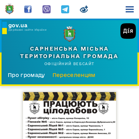
gov.ua
Державні сайти України
САРНЕНСЬКА МІСЬКА
ТЕРИТОРІАЛЬНА ГРОМАДА
ОФІЦІЙНИЙ ВЕБСАЙТ
Про громаду
Переселенцям
Склад і структура
Документи
Діяльність
Послуги
Відкрита громада
Прес-центр