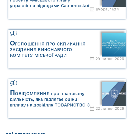
управління відходами Сарненської
Вчора, 16:14
міської територіальної громади» та
«Звіту про стратегічну екологічну
оцінку «Місцевого плану
управління відходами Сарненської
міської територіальної громади»
О
ГОЛОШЕННЯ ПРО СКЛИКАННЯ
ЗАСІДАННЯ ВИКОНАВЧОГО
КОМІТЕТУ МІСЬКОЇ РАДИ
29 липня 2026
П
ОВІДОМЛЕННЯ про плановану
діяльність, яка підлягає оцінці
впливу на довкілля ТОВАРИСТВО З
22 липня 2026
ОБМЕЖЕНОЮ ВІДПОВІДАЛЬНІСТЮ
"САРНИ ОІЛ"