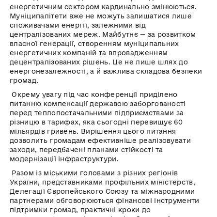
енергетичним сектором кардинально змінюються.
Муніципалітети вже не можуть залишатися лише
споживачами енергії, залежними від
централізованих мереж. Майбутнє — за розвитком
власної генерації, створенням муніципальних
енергетичних компаній та впровадженням
децентралізованих рішень. Це не лише шлях до
енергонезалежності, а й важлива складова безпеки
громад.
Окрему увагу під час конференції приділено
питанню компенсації державою заборгованості
перед теплопостачальними підприємствами за
різницю в тарифах, яка сьогодні перевищує 60
мільярдів гривень. Вирішення цього питання
дозволить громадам ефективніше реалізовувати
заходи, передбачені планами стійкості та
модернізації інфраструктури.
Разом із міськими головами з різних регіонів
України, представниками профільних міністерств,
Делегації Європейського Союзу та міжнародними
партнерами обговорюються фінансові інструменти
підтримки громад, практичні кроки до