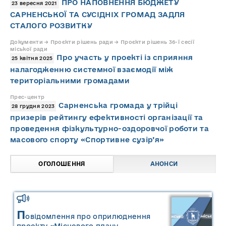
ПРО НАПОВНЕННЯ БЮДЖЕТУ
23 вересня 2021
САРНЕНСЬКОЇ ТА СУСІДНІХ ГРОМАД ЗАДЛЯ
СТАЛОГО РОЗВИТКУ
Документи → Проєкти рішень ради → Проєкти рішень 36-ї сесії
міської ради
Про участь у проекті із сприяння
25 квітня 2025
налагодженню системної взаємодії між
територіальними громадами
Прес-центр
Сарненська громада у трійці
28 грудня 2023
призерів рейтингу ефективності організації та
проведення фізкультурно-оздоровчої роботи та
масового спорту «Спортивне сузір’я»
ОГОЛОШЕННЯ
АНОНСИ
П
овідомлення про оприлюднення
проекту «Місцевого плану