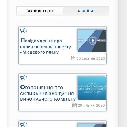
ОГОЛОШЕННЯ
АНОНСИ
П
овідомлення про
оприлюднення проекту
«Місцевого плану
управління відходами
06 серпня 2026
Сарненської міської
територіальної громади»
та «Звіту про стратегічну
екологічну оцінку
«Місцевого плану
О
ГОЛОШЕННЯ ПРО
управління відходами
СКЛИКАННЯ ЗАСІДАННЯ
Сарненської міської
ВИКОНАВЧОГО КОМІТЕТУ
територіальної громади»
МІСЬКОЇ РАДИ
29 липня 2026