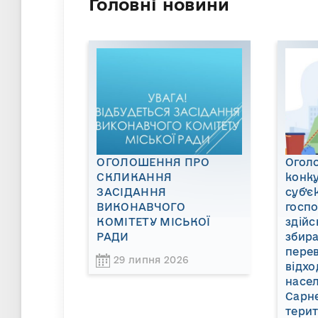
Головні новини
ОГОЛОШЕННЯ ПРО
Огол
СКЛИКАННЯ
конку
ЗАСІДАННЯ
суб’є
ВИКОНАВЧОГО
госп
КОМІТЕТУ МІСЬКОЇ
здійс
РАДИ
збира
пере
29 липня 2026
відхо
насел
Сарне
терит