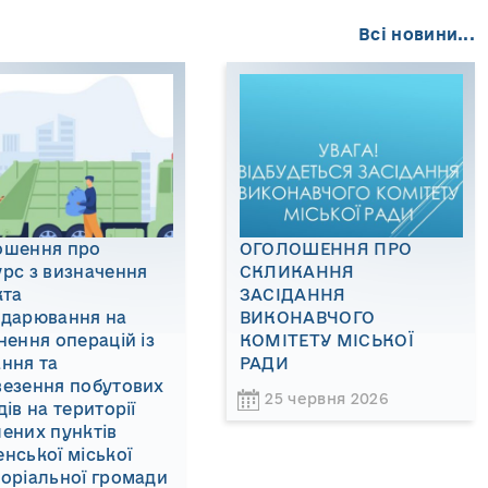
Всі новини...
ошення про
ОГОЛОШЕННЯ ПРО
рс з визначення
СКЛИКАННЯ
кта
ЗАСІДАННЯ
одарювання на
ВИКОНАВЧОГО
нення операцій із
КОМІТЕТУ МІСЬКОЇ
ння та
РАДИ
везення побутових
25 червня 2026
дів на території
ених пунктів
нської міської
оріальної громади