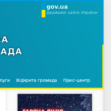
gov.ua
Державні сайти України
КА
МАДА
луги
Відкрита громада
Прес-центр