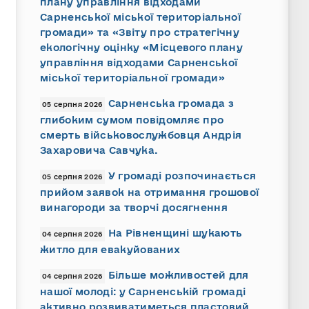
плану управління відходами
Сарненської міської територіальної
громади» та «Звіту про стратегічну
екологічну оцінку «Місцевого плану
управління відходами Сарненської
міської територіальної громади»
Сарненська громада з
05 серпня 2026
глибоким сумом повідомляє про
смерть військовослужбовця Андрія
Захаровича Савчука.
У громаді розпочинається
05 серпня 2026
прийом заявок на отримання грошової
винагороди за творчі досягнення
На Рівненщині шукають
04 серпня 2026
житло для евакуйованих
Більше можливостей для
04 серпня 2026
нашої молоді: у Сарненській громаді
активно розвиватиметься пластовий