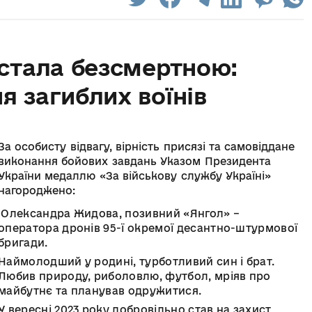
 стала безсмертною:
я загиблих воїнів
За особисту відвагу, вірність присязі та самовіддане
виконання бойових завдань Указом Президента
України медаллю «За військову службу Україні»
нагороджено:
Олександра Жидова, позивний «Янгол» –
оператора дронів 95-ї окремої десантно-штурмової
бригади.
Наймолодший у родині, турботливий син і брат.
Любив природу, риболовлю, футбол, мріяв про
майбутнє та планував одружитися.
У вересні 2023 року добровільно став на захист