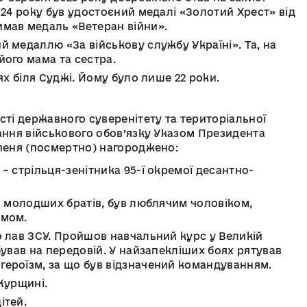
024 року був удостоєний медалі «Золотий Хрест» від
имав медаль «Ветеран війни».
й медаллю «За військову службу Україні». Та, на
його мама та сестра.
ях біля Суджі. Йому було лише 22 роки.
сті державного суверенітету та територіальної
нання військового обов’язку Указом Президента
упеня (посмертно) нагороджено:
– стрільця-зенітника 95-ї окремої десантно-
ля молодших братів, був люблячим чоловіком,
имом.
о лав ЗСУ. Пройшов навчальний курс у Великій
бував на передовій. У найзапекліших боях рятував
героїзм, за що був відзначений командуванням.
Курщині.
ітей.