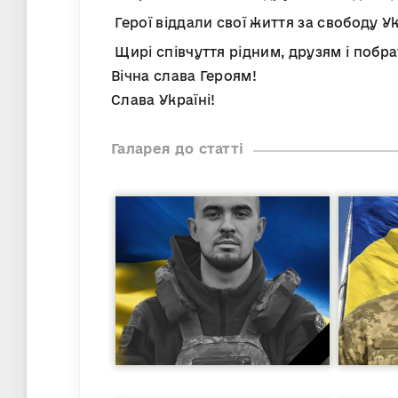
Герої віддали свої життя за свободу У
Щирі співчуття рідним, друзям і побр
Вічна слава Героям!
Слава Україні!
Галарея до статті