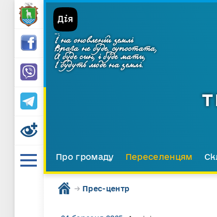
...
І на оновленій землі
Врага не буде, супостата,
А буде син, і буде мати,
І будуть люде на землі.
Т
Про громаду
Переселенцям
Ск
→
Прес-центр