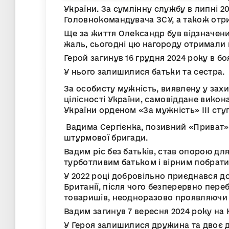
України. За сумлінну службу в липні 2
Головнокомандувача ЗСУ, а також отр
Ще за життя Олександр був відзначени
жаль, сьогодні цю нагороду отримали 
Герой загинув 16 грудня 2024 року в бо
У нього залишилися батьки та сестра.
За особисту мужність, виявлену у захи
цілісності України, самовіддане вико
України орденом «За мужність» III ст
Вадима Сергієнка, позивний «Приват» 
штурмової бригади.
Вадим ріс без батьків, став опорою д
турботливим батьком і вірним побрат
У 2022 році добровільно приєднався д
Британії, після чого безперервно пере
товаришів, неодноразово проявляючи 
Вадим загинув 7 вересня 2024 року на 
У Героя залишилися дружина та двоє д