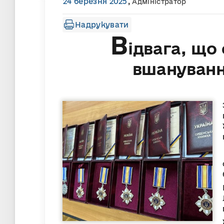
24 березня 2025
,
Адміністратор
Надрукувати
В
ідвага, що
вшануванн