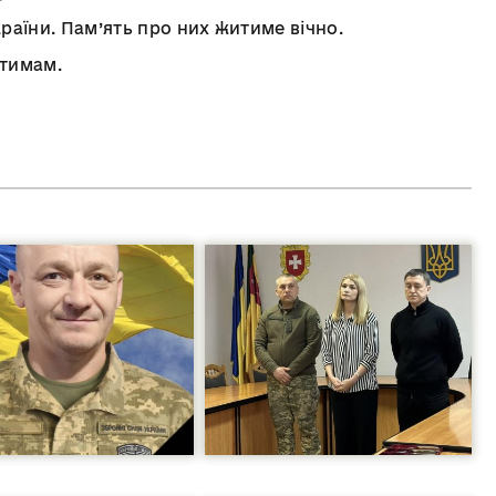
країни. Пам’ять про них житиме вічно.
атимам.