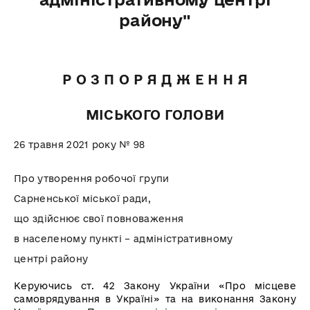
району"
Р О З П О Р Я Д Ж Е Н Н Я
МІСЬКОГО ГОЛОВИ
26
травня 2021 року № 98
Про утворення робочої групи
Сарненської міської ради,
що здійснює свої повноваження
в населеному пункті – адміністративному
центрі району
Керуючись ст. 42 Закону України «Про місцеве
самоврядування в Україні» та на виконання Закону