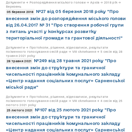
Документи → Розпорядження міського голови → Архів → 2018 рік →
Березень
№27 від 05 березня 2018 року "Про
05 березня 2018
внесення змін до розпорядження міського голови
від 26.04.2017 № 31 "Про створення робочої групи
з питань участі у конкурсах розвитку
територіальної громади та грантової діяльності"
Документи → Протоколи, рішення, відеозаписи, результати
поіменного голосування сесій ради → VIII скликання → 5 сесія від 28
травня 2021 року
№249 від 28 травня 2021 року "Про
28 травня 2021
внесення змін до структури та граничної
чисельності працівників комунального закладу
«Центр надання соціальних послуг» Сарненської
міської ради"
Документи → Протоколи, рішення, відеозаписи, результати
поіменного голосування сесій ради → VIII скликання → 4 сесія від 25
лютого 2021 року
№107 від 25 лютого 2021 року "Про
25 лютого 2021
внесення змін до структури та граничної
чисельності працівників комунального закладу
«Центр надання соціальних послуг» Сарненської