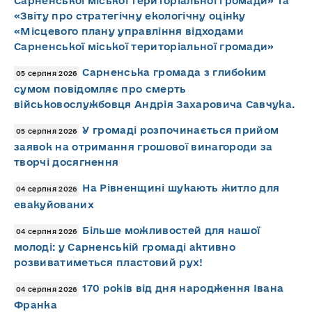
Сарненської міської територіальної громади» та
«Звіту про стратегічну екологічну оцінку
«Місцевого плану управління відходами
Сарненської міської територіальної громади»
Сарненська громада з глибоким
05 серпня 2026
сумом повідомляє про смерть
військовослужбовця Андрія Захаровича Савчука.
У громаді розпочинається прийом
05 серпня 2026
заявок на отримання грошової винагороди за
творчі досягнення
На Рівненщині шукають житло для
04 серпня 2026
евакуйованих
Більше можливостей для нашої
04 серпня 2026
молоді: у Сарненській громаді активно
розвиватиметься пластовий рух!
170 років від дня народження Івана
04 серпня 2026
Франка