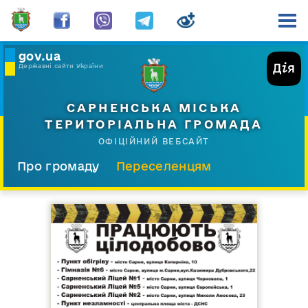
gov.ua
Державні сайти України
САРНЕНСЬКА МІСЬКА
ТЕРИТОРІАЛЬНА ГРОМАДА
ОФІЦІЙНИЙ ВЕБСАЙТ
Про громаду
Переселенцям
Склад і структура
Документи
Діяльність
Послуги
Відкрита громада
Прес-центр