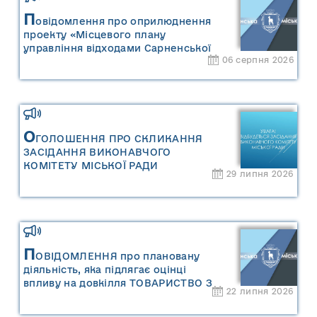
П
овідомлення про оприлюднення
проекту «Місцевого плану
управління відходами Сарненської
06 серпня 2026
міської територіальної громади» та
«Звіту про стратегічну екологічну
оцінку «Місцевого плану
управління відходами Сарненської
міської територіальної громади»
О
ГОЛОШЕННЯ ПРО СКЛИКАННЯ
ЗАСІДАННЯ ВИКОНАВЧОГО
КОМІТЕТУ МІСЬКОЇ РАДИ
29 липня 2026
П
ОВІДОМЛЕННЯ про плановану
діяльність, яка підлягає оцінці
впливу на довкілля ТОВАРИСТВО З
22 липня 2026
ОБМЕЖЕНОЮ ВІДПОВІДАЛЬНІСТЮ
"САРНИ ОІЛ"