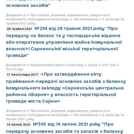
основних засобів"
Документи → Протоколи, рішення, відеозаписи, результати
поіменного голосування сесій ради → VIII скликання → 5 сесія від 28
травня 2021 року
№234 від 28 травня 2021 року "Про
28 травня 2021
передачу на баланс та у господарське відання
або оперативне управління майна комунальної
власності Сарненської міської територіальної
громади"
Документи → Рішення виконавчого комітету → Архів → 2017 рік →
Листопад
«Про затвердження акту
17 листопада 2017
приймання-передачі основних засобів з балансу
комунального закладу «Сарненська центральна
районна лікарня» у власність територіальної
громади міста Сарни»
Документи → Протоколи, рішення, відеозаписи, результати
поіменного голосування сесій ради → VIII скликання → 6 сесія від 14
липня 2021 року
№345 від 14 липня 2021 року "Про
14 липня 2021
передачу основних засобів та запасів з балансу