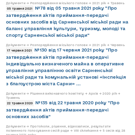
Документи → Розпорядження міського голови → 2021 рік → Травень
№78 від 05 травня 2021 року "Про
05 травня 2021
затвердження актів приймання-передачі
основних засобів від Сарненської міської ради на
баланс управління культури, туризму, молоді та
спорту Сарненської міської ради"
Документи → Розпорядження міського голови → 2021 рік → Червень
№130 від 17 червня 2021 року "Про
17 червня 2021
затвердження актів приймання-передачі
індивідуально визначеного майна в оперативне
управління управлінню освіти Сарненської
міської ради та комунальній установі «Інспекція
з благоустрою міста Сарни» ...
Документи → Рішення виконавчого комітету → Архів → 2020 рік →
Травень
№135 від 22 травня 2020 року "Про
22 травня 2020
затвердження актів приймання-передачі
основних засобів"
Документи → Протоколи, рішення, відеозаписи, результати
поіменного голосування сесій ради → VIII скликання → 5 сесія від 28
травня 2021 року