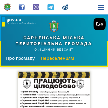
gov.ua
Державні сайти України
САРНЕНСЬКА МІСЬКА
ТЕРИТОРІАЛЬНА ГРОМАДА
ОФІЦІЙНИЙ ВЕБСАЙТ
Про громаду
Переселенцям
Склад і структура
Документи
Діяльність
Послуги
Відкрита громада
Прес-центр