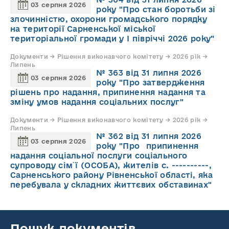
03 серпня 2026
року "Про стан боротьби зі
злочинністю, охорони громадського порядку
на території Сарненської міської
територіальної громади у І півріччі 2026 року"
Документи → Рішення виконавчого комітету → 2026 рік →
Липень
№ 363 від 31 липня 2026
03 серпня 2026
року "Про затвердження
рішень про надання, припинення надання та
зміну умов надання соціальних послуг"
Документи → Рішення виконавчого комітету → 2026 рік →
Липень
№ 362 від 31 липня 2026
03 серпня 2026
року "Про припинення
надання соціальної послуги соціального
супроводу cім`ї (ОСОБА), жителів с. ----------,
Сарненського району Рівненської області, яка
перебувала у складних життєвих обставинах"
Пошук документів