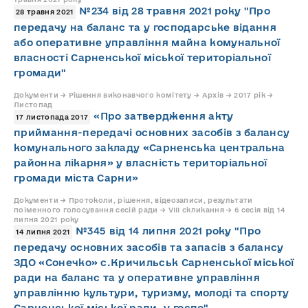
№234 від 28 травня 2021 року "Про
28 травня 2021
передачу на баланс та у господарське відання
або оперативне управління майна комунальної
власності Сарненської міської територіальної
громади"
Документи → Рішення виконавчого комітету → Архів → 2017 рік →
Листопад
«Про затвердження акту
17 листопада 2017
приймання-передачі основних засобів з балансу
комунального закладу «Сарненська центральна
районна лікарня» у власність територіальної
громади міста Сарни»
Документи → Протоколи, рішення, відеозаписи, результати
поіменного голосування сесій ради → VIII скликання → 6 сесія від 14
липня 2021 року
№345 від 14 липня 2021 року "Про
14 липня 2021
передачу основних засобів та запасів з балансу
ЗДО «Сонечко» с.Кричильськ Сарненської міської
ради на баланс та у оперативне управління
управлінню культури, туризму, молоді та спорту
Сарненської міської ради, у госпо"