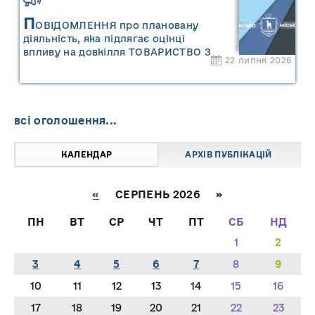
П
ОВІДОМЛЕННЯ про плановану
діяльність, яка підлягає оцінці
впливу на довкілля ТОВАРИСТВО З
22 липня 2026
ОБМЕЖЕНОЮ ВІДПОВІДАЛЬНІСТЮ
"САРНИ ОІЛ"
всі оголошення...
КАЛЕНДАР
АРХІВ ПУБЛІКАЦІЙ
«
СЕРПЕНЬ 2026 »
ПН
ВТ
СР
ЧТ
ПТ
СБ
НД
1
2
3
4
5
6
7
8
9
10
11
12
13
14
15
16
17
18
19
20
21
22
23