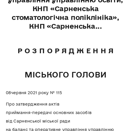
КНП «Сарненська
стоматологічна поліклініка»,
КНП «Сарненська...
Р О З П О Р Я Д Ж Е Н Н Я
МІСЬКОГО ГОЛОВИ
08
червня
2021 року № 115
Про
затвердження актів
приймання-передачі основних засобів
від Сарненської міської ради
на баланс та оперативне управління управлінню