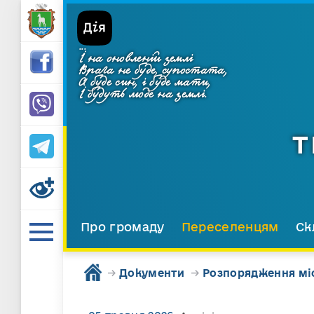
...
І на оновленій землі
Врага не буде, супостата,
А буде син, і буде мати,
І будуть люде на землі.
Т
Про громаду
Переселенцям
Ск
→
Документи
→
Розпорядження мі