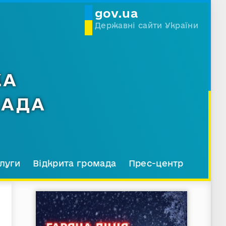
gov.ua
Державні сайти України
КА
МАДА
луги
Відкрита громада
Прес-центр