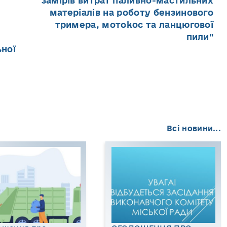
замірів витрат паливно-мастильних
матеріалів на роботу бензинового
тримера, мотокос та ланцюгової
пили"
ьної
Всі новини...