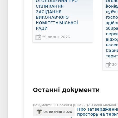
ОГОЛОШЕННЯ ПРО
Огол
СКЛИКАННЯ
конку
ЗАСІДАННЯ
суб’є
ВИКОНАВЧОГО
госп
КОМІТЕТУ МІСЬКОЇ
здійс
РАДИ
збира
пере
29 липня 2026
відхо
насел
Сарне
терит
30
Останні документи
Документи → Проєкти рішень 46-ї сесії міської
Про затвердження
04 серпня 2026
простору на тери