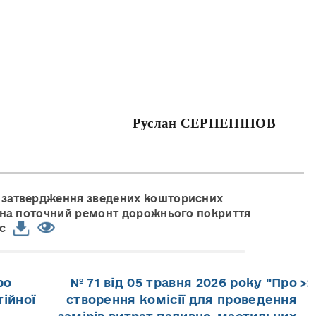
 Руслан СЕРПЕНІНОВ
ро затвердження зведених кошторисних
г на поточний ремонт дорожнього покриття
c
ро
№ 71 від 05 травня 2026 року "Про
ійної
створення комісії для проведення