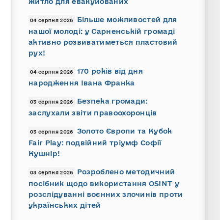
житло для евакуйованих
Більше можливостей для
04 серпня 2026
нашої молоді: у Сарненській громаді
активно розвиватиметься пластовий
рух!
170 років від дня
04 серпня 2026
народження Івана Франка
Безпека громади:
03 серпня 2026
заслухали звіти правоохоронців
Золото Європи та Кубок
03 серпня 2026
Fair Play: подвійний тріумф Софії
Кушнір!
Розроблено методичний
03 серпня 2026
посібник щодо використання OSINT у
розслідуванні воєнних злочинів проти
українських дітей