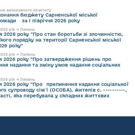
ння виконавчого комітету
конання бюджету Сарненської міської
ромади за І півріччя 2026 року
026 рік → Липень
я 2026 року "Про стан боротьби зі злочинністю,
кого порядку на території Сарненської міської
026 року"
026 рік → Липень
ня 2026 року "Про затвердження рішень про
ння надання та зміну умов надання соціальних
026 рік → Липень
ня 2026 року "Про припинення надання соціальної
го супроводу cім`ї (ОСОБА), жителів с. ----------,
асті, яка перебувала у складних життєвих