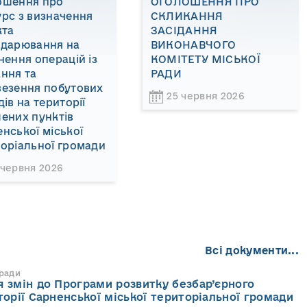
ошення про
ОГОЛОШЕННЯ ПРО
рс з визначення
СКЛИКАННЯ
кта
ЗАСІДАННЯ
одарювання на
ВИКОНАВЧОГО
нення операцій із
КОМІТЕТУ МІСЬКОЇ
ння та
РАДИ
везення побутових
25 червня 2026
дів на території
ених пунктів
нської міської
оріальної громади
 червня 2026
Всі документи...
 ради
 змін до Програми розвитку безбар’єрного
торії Сарненської міської територіальної громади