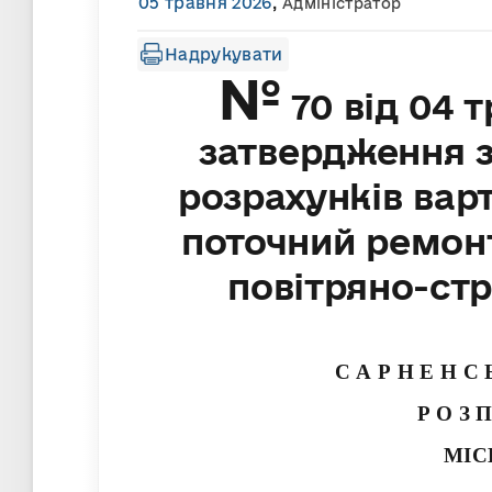
05 травня 2026
,
Адміністратор
Надрукувати
№
70 від 04 
затвердження 
розрахунків вар
поточний ремон
повітряно-ст
С А Р Н Е Н С
Р О З 
МІС