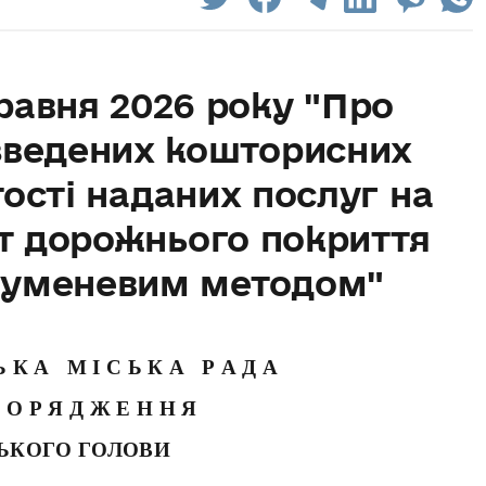
травня 2026 року "Про
зведених кошторисних
тості наданих послуг на
т дорожнього покриття
руменевим методом"
 Ь К А М І С Ь К А Р А Д А
П О Р Я Д Ж Е Н Н Я
ЬКОГО ГОЛОВИ