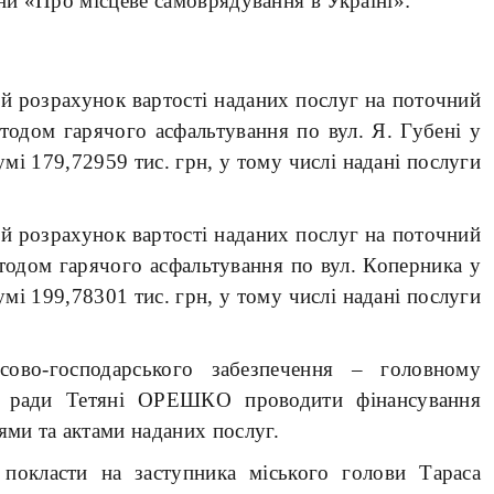
їни «Про місцеве самоврядування в Україні»:
й розрахунок вартості наданих послуг на поточний
одом гарячого асфальтування по вул. Я. Губені у
умі 179,72959 тис. грн, у тому числі надані послуги
й розрахунок вартості наданих послуг на поточний
одом гарячого асфальтування по вул. Коперника у
умі 199,78301 тис. грн, у тому числі надані послуги
нсово-господарського забезпечення – головному
ої ради Тетяні ОРЕШКО проводити фінансування
ми та актами наданих послуг.
покласти на заступника міського голови Тараса