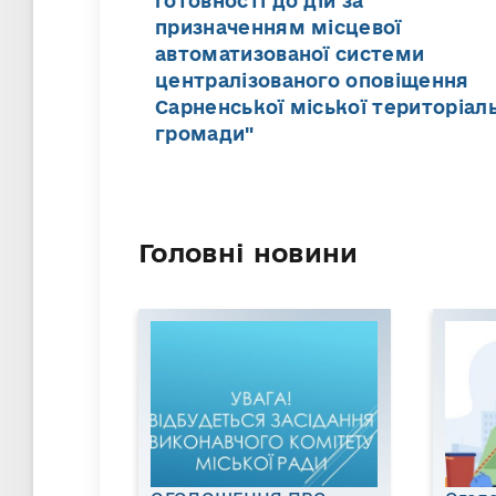
готовності до дій за
призначенням місцевої
автоматизованої системи
централізованого оповіщення
Сарненської міської територіал
громади"
Головні новини