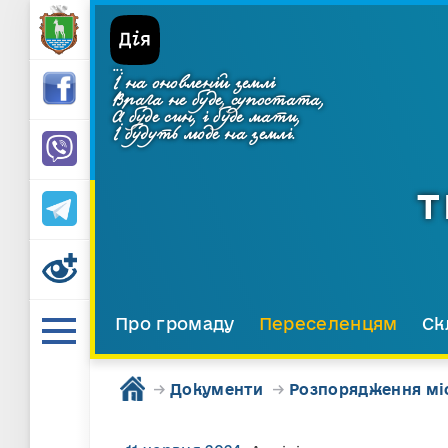
...
І на оновленій землі
Врага не буде, супостата,
А буде син, і буде мати,
І будуть люде на землі.
Т
Про громаду
Переселенцям
Ск
→
Документи
→
Розпорядження мі