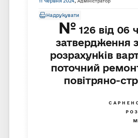
11 червня 2024
,
Адміністратор
Надрукувати
№
126 від 06 
затвердження 
розрахунків вар
поточний ремон
повітряно-ст
С А Р Н Е Н 
Р О З
М