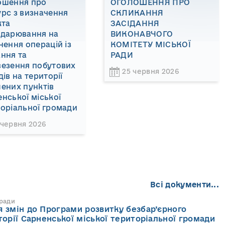
ошення про
ОГОЛОШЕННЯ ПРО
рс з визначення
СКЛИКАННЯ
кта
ЗАСІДАННЯ
одарювання на
ВИКОНАВЧОГО
нення операцій із
КОМІТЕТУ МІСЬКОЇ
ння та
РАДИ
везення побутових
25 червня 2026
дів на території
ених пунктів
нської міської
оріальної громади
 червня 2026
Всі документи...
 ради
 змін до Програми розвитку безбар’єрного
торії Сарненської міської територіальної громади