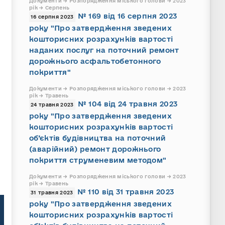
Документи → Розпорядження міського голови → 2023
рік → Серпень
№ 169 від 16 серпня 2023
16 серпня 2023
року "Про затвердження зведених
кошторисних розрахунків вартості
наданих послуг на поточний ремонт
дорожнього асфальтобетонного
покриття"
Документи → Розпорядження міського голови → 2023
рік → Травень
№ 104 від 24 травня 2023
24 травня 2023
року "Про затвердження зведених
кошторисних розрахунків вартості
об’єктів будівництва на поточний
(аварійний) ремонт дорожнього
покриття струменевим методом"
Документи → Розпорядження міського голови → 2023
рік → Травень
№ 110 від 31 травня 2023
31 травня 2023
року "Про затвердження зведених
кошторисних розрахунків вартості