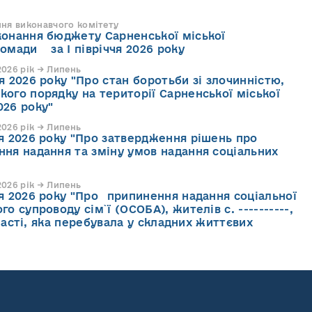
ння виконавчого комітету
конання бюджету Сарненської міської
ромади за І півріччя 2026 року
026 рік → Липень
я 2026 року "Про стан боротьби зі злочинністю,
кого порядку на території Сарненської міської
026 року"
026 рік → Липень
ня 2026 року "Про затвердження рішень про
ння надання та зміну умов надання соціальних
026 рік → Липень
ня 2026 року "Про припинення надання соціальної
го супроводу cім`ї (ОСОБА), жителів с. ----------,
асті, яка перебувала у складних життєвих