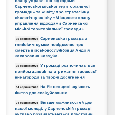
плану управління відходами
Сарненської міської територіальної
громади» та «Звіту про стратегічну
екологічну оцінку «Місцевого плану
управління відходами Сарненської
міської територіальної громади»
Сарненська громада з
05 серпня 2026
глибоким сумом повідомляє про
смерть військовослужбовця Андрія
Захаровича Савчука.
У громаді розпочинається
05 серпня 2026
прийом заявок на отримання грошової
винагороди за творчі досягнення
На Рівненщині шукають
04 серпня 2026
житло для евакуйованих
Більше можливостей для
04 серпня 2026
нашої молоді: у Сарненській громаді
активно розвиватиметься пластовий