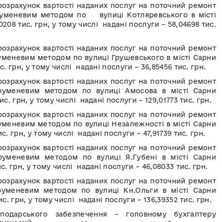
озрахунок вартості наданих послуг на поточний ремонт
руменевим методом по вулиці Котляревського в місті
0208 тис. грн, у тому числі надані послуги – 58,04698 тис.
озрахунок вартості наданих послуг на поточний ремонт
уменевим методом по вулиці Грушевського в місті Сарни
с. грн, у тому числі надані послуги – 36,85456 тис. грн.
озрахунок вартості наданих послуг на поточний ремонт
труменевим методом по вулиці Амосова в місті Сарни
ис. грн, у тому числі надані послуги – 129,01773 тис. грн.
озрахунок вартості наданих послуг на поточний ремонт
уменевим методом по вулиці Незалежності в місті Сарни
с. грн, у тому числі надані послуги – 47,91739 тис. грн.
озрахунок вартості наданих послуг на поточний ремонт
руменевим методом по вулиці Я.Губені в місті Сарни
ис. грн, у тому числі надані послуги – 46,08033 тис. грн.
озрахунок вартості наданих послуг на поточний ремонт
руменевим методом по вулиці Кн.Ольги в місті Сарни
ис. грн, у тому числі надані послуги – 136,39352 тис. грн.
сподарського забезпечення – головному бухгалтеру