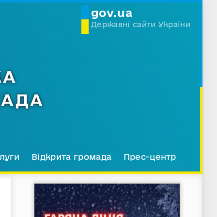
gov.ua
Державні сайти України
КА
МАДА
луги
Відкрита громада
Прес-центр