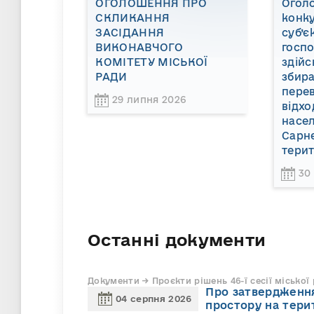
ОГОЛОШЕННЯ ПРО
Огол
СКЛИКАННЯ
конку
ЗАСІДАННЯ
суб’є
ВИКОНАВЧОГО
госп
КОМІТЕТУ МІСЬКОЇ
здійс
РАДИ
збира
пере
29 липня 2026
відхо
насел
Сарне
терит
30
Останні документи
Документи → Проєкти рішень 46-ї сесії міської
Про затвердження
04 серпня 2026
простору на тери