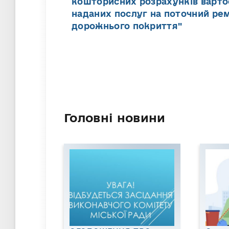
кошторисних розрахунків варто
наданих послуг на поточний ре
дорожнього покриття"
Головні новини