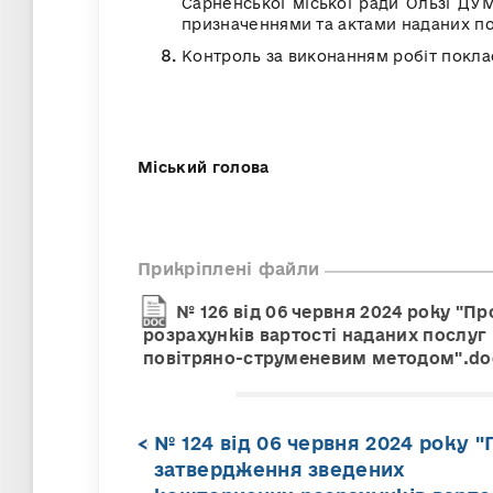
Сарненської міської ради Ользі ДУ
призначеннями та актами наданих по
Контроль за виконанням робіт покла
Міський голова
Прикріплені файли
№ 126 від 06 червня 2024 року "
розрахунків вартості наданих послу
повітряно-струменевим методом".do
№ 124 від 06 червня 2024 року "
затвердження зведених