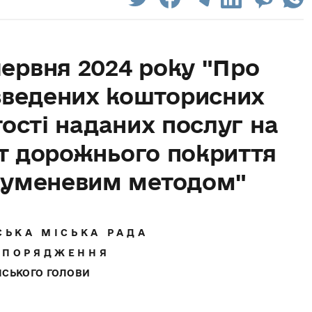
червня 2024 року "Про
зведених кошторисних
тості наданих послуг на
т дорожнього покриття
руменевим методом"
С Ь К А М І С Ь К А Р А Д А
 П О Р Я Д Ж Е Н Н Я
ІСЬКОГО ГОЛОВИ