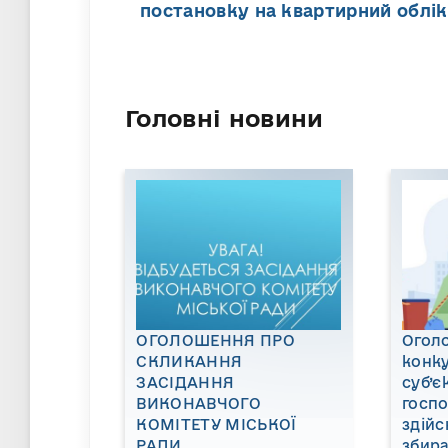
постановку на квартирний облік
Головні новини
ОГОЛОШЕННЯ ПРО
Огол
СКЛИКАННЯ
конку
ЗАСІДАННЯ
суб’є
ВИКОНАВЧОГО
госп
КОМІТЕТУ МІСЬКОЇ
здійс
РАДИ
збира