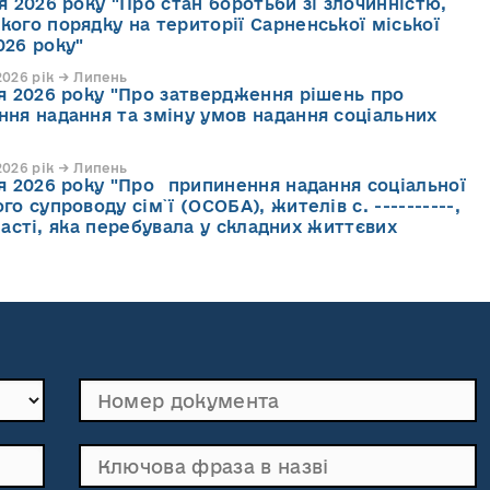
я 2026 року "Про стан боротьби зі злочинністю,
кого порядку на території Сарненської міської
026 року"
026 рік → Липень
ня 2026 року "Про затвердження рішень про
ння надання та зміну умов надання соціальних
026 рік → Липень
ня 2026 року "Про припинення надання соціальної
го супроводу cім`ї (ОСОБА), жителів с. ----------,
асті, яка перебувала у складних життєвих