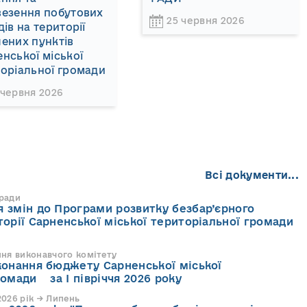
везення побутових
25 червня 2026
дів на території
ених пунктів
нської міської
оріальної громади
 червня 2026
Всі документи...
 ради
 змін до Програми розвитку безбар’єрного
торії Сарненської міської територіальної громади
ння виконавчого комітету
конання бюджету Сарненської міської
ромади за І півріччя 2026 року
026 рік → Липень