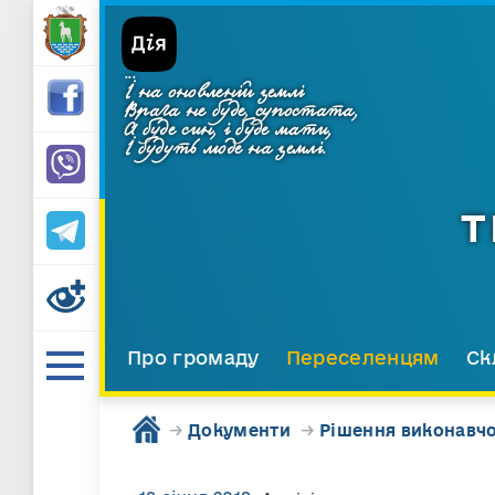
...
І на оновленій землі
Врага не буде, супостата,
А буде син, і буде мати,
І будуть люде на землі.
Т
Про громаду
Переселенцям
Ск
→
Документи
→
Рішення виконавчо