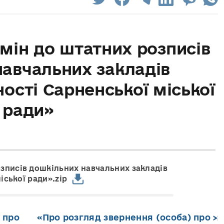
змін до штатних розписів
авчальних закладів
ості Сарненської міської
ради»
озписів дошкільних навчальних закладів
іської ради».zip
 про
«Про розгляд звернення (особа) про