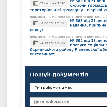
№ 364 від 31 липн
03 серпня 2026
охорони громадсь
територіальної громади у І півріччі 2
Документи → Рішення виконавчого комітету → 2
№ 363 від 31 лип
03 серпня 2026
надання, припине
послуг"
Документи → Рішення виконавчого комітету → 2
№ 362 від 31 лип
03 серпня 2026
послуги соціально
Сарненського району Рівненської обл
обставинах"
Пошук документів