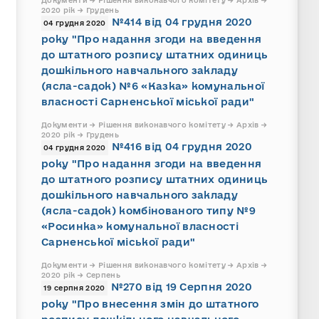
Документи → Рішення виконавчого комітету → Архів →
2020 рік → Грудень
№414 від 04 грудня 2020
04 грудня 2020
року "Про надання згоди на введення
до штатного розпису штатних одиниць
дошкільного навчального закладу
(ясла-садок) №6 «Казка» комунальної
власності Сарненської міської ради"
Документи → Рішення виконавчого комітету → Архів →
2020 рік → Грудень
№416 від 04 грудня 2020
04 грудня 2020
року "Про надання згоди на введення
до штатного розпису штатних одиниць
дошкільного навчального закладу
(ясла-садок) комбінованого типу №9
«Росинка» комунальної власності
Сарненської міської ради"
Документи → Рішення виконавчого комітету → Архів →
2020 рік → Серпень
№270 від 19 Серпня 2020
19 серпня 2020
року "Про внесення змін до штатного