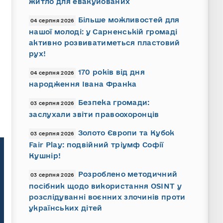
житло для евакуйованих
Більше можливостей для
04 серпня 2026
нашої молоді: у Сарненській громаді
активно розвиватиметься пластовий
рух!
170 років від дня
04 серпня 2026
народження Івана Франка
Безпека громади:
03 серпня 2026
заслухали звіти правоохоронців
Золото Європи та Кубок
03 серпня 2026
Fair Play: подвійний тріумф Софії
Кушнір!
Розроблено методичний
03 серпня 2026
посібник щодо використання OSINT у
розслідуванні воєнних злочинів проти
українських дітей