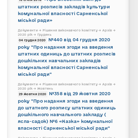
штатних розписів закладів культури
комунальної власності Сарненської
міської ради»
Документи → Рішення виконавчого комітету → Архів →
2020 рік → Грудень
№440 від 04 грудня 2020
04 грудня 2020
року "Про надання згоди на введення
штатних одиниць до штатних розписів
дошкільних навчальних закладів
комунальної власності Сарненської
міської ради"
Документи → Рішення виконавчого комітету → Архів →
2020 рік → Жовтень
№358 від 29 жовтня 2020
29 жовтня 2020
року "Про надання згоди на введення
до штатного розпису штатних одиниць
дошкільного навчального закладу (
ясла-садок) №6 «Казка» комунальної
власності Сарненської міської ради"