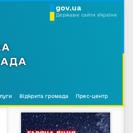
gov.ua
Державні сайти України
КА
МАДА
луги
Відкрита громада
Прес-центр