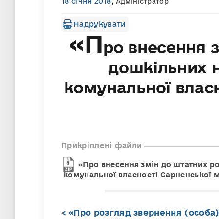
18 січня 2018
,
Адміністратор
Надрукувати
«П
ро внесення 
дошкільних н
комунальної власн
Прикріплені файли
«Про внесення змін до штатних р
комунальної власності Сарненської м
«Про розгляд звернення (особа)