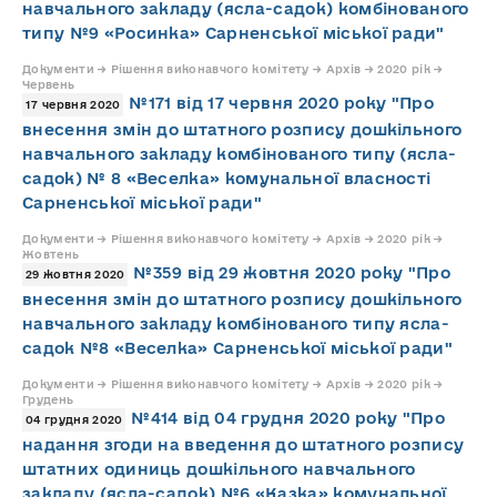
навчального закладу (ясла-садок) комбінованого
типу №9 «Росинка» Сарненської міської ради"
Документи → Рішення виконавчого комітету → Архів → 2020 рік →
Червень
№171 від 17 червня 2020 року "Про
17 червня 2020
внесення змін до штатного розпису дошкільного
навчального закладу комбінованого типу (ясла-
садок) № 8 «Веселка» комунальної власності
Сарненської міської ради"
Документи → Рішення виконавчого комітету → Архів → 2020 рік →
Жовтень
№359 від 29 жовтня 2020 року "Про
29 жовтня 2020
внесення змін до штатного розпису дошкільного
навчального закладу комбінованого типу ясла-
садок №8 «Веселка» Сарненської міської ради"
Документи → Рішення виконавчого комітету → Архів → 2020 рік →
Грудень
№414 від 04 грудня 2020 року "Про
04 грудня 2020
надання згоди на введення до штатного розпису
штатних одиниць дошкільного навчального
закладу (ясла-садок) №6 «Казка» комунальної