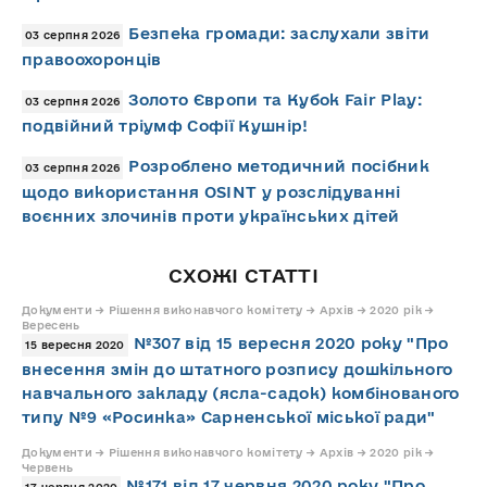
Безпека громади: заслухали звіти
03 серпня 2026
правоохоронців
Золото Європи та Кубок Fair Play:
03 серпня 2026
подвійний тріумф Софії Кушнір!
Розроблено методичний посібник
03 серпня 2026
щодо використання OSINT у розслідуванні
воєнних злочинів проти українських дітей
СХОЖІ СТАТТІ
Документи → Рішення виконавчого комітету → Архів → 2020 рік →
Вересень
№307 від 15 вересня 2020 року "Про
15 вересня 2020
внесення змін до штатного розпису дошкільного
навчального закладу (ясла-садок) комбінованого
типу №9 «Росинка» Сарненської міської ради"
Документи → Рішення виконавчого комітету → Архів → 2020 рік →
Червень
№171 від 17 червня 2020 року "Про
17 червня 2020