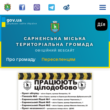
gov.ua
Державні сайти України
САРНЕНСЬКА МІСЬКА
ТЕРИТОРІАЛЬНА ГРОМАДА
ОФІЦІЙНИЙ ВЕБСАЙТ
Про громаду
Переселенцям
Склад і структура
Документи
Діяльність
Послуги
Відкрита громада
Прес-центр