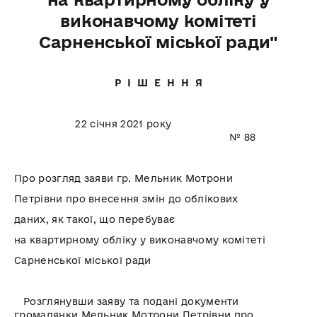
виконавчому комітеті
Сарненської міської ради"
Р І Ш Е Н Н Я
22 січня 2021 року
№ 88
Про розгляд заяви гр. Мельник Мотрони
Петрівни про внесення змін до облікових
даних, як такої, що перебуває
на квартирному обліку у виконавчому комітеті
Сарненської міської ради
Розглянувши заяву та подані документи
громадянки Мельник Мотрони Петрівни про