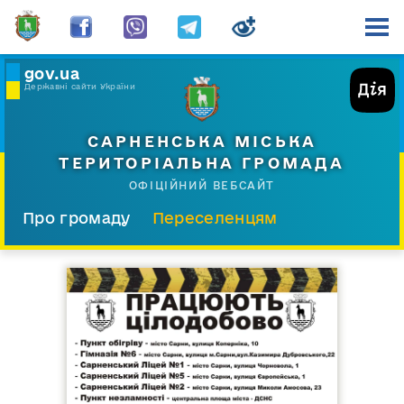
gov.ua
Державні сайти України
САРНЕНСЬКА МІСЬКА
ТЕРИТОРІАЛЬНА ГРОМАДА
ОФІЦІЙНИЙ ВЕБСАЙТ
Про громаду
Переселенцям
Склад і структура
Документи
Діяльність
Послуги
Відкрита громада
Прес-центр