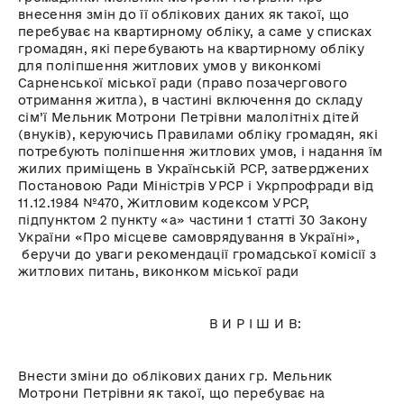
внесення змін до її облікових даних як такої, що
перебуває на квартирному обліку, а саме у списках
громадян, які перебувають на квартирному обліку
для поліпшення житлових умов у виконкомі
Сарненської міської ради (право позачергового
отримання житла), в частині включення до складу
сім’ї Мельник Мотрони Петрівни малолітніх дітей
(внуків), керуючись Правилами обліку громадян, які
потребують поліпшення житлових умов, і надання їм
жилих приміщень в Українській РСР, затверджених
Постановою Ради Міністрів УРСР і Укрпрофради від
11.12.1984 №470, Житловим кодексом УРСР,
підпунктом 2 пункту «а» частини 1 статті 30 Закону
України «Про місцеве самоврядування в Україні»,
беручи до уваги рекомендації громадської комісії з
житлових питань, виконком міської ради
В И Р І Ш И В:
Внести зміни до облікових даних гр. Мельник
Мотрони Петрівни як такої, що перебуває на