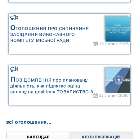
«Звіту про стратегічну екологічну
оцінку «Місцевого плану
управління відходами Сарненської
міської територіальної громади»
О
ГОЛОШЕННЯ ПРО СКЛИКАННЯ
ЗАСІДАННЯ ВИКОНАВЧОГО
КОМІТЕТУ МІСЬКОЇ РАДИ
29 липня 2026
П
ОВІДОМЛЕННЯ про плановану
діяльність, яка підлягає оцінці
впливу на довкілля ТОВАРИСТВО З
22 липня 2026
ОБМЕЖЕНОЮ ВІДПОВІДАЛЬНІСТЮ
"САРНИ ОІЛ"
всі оголошення...
КАЛЕНДАР
АРХІВ ПУБЛІКАЦІЙ