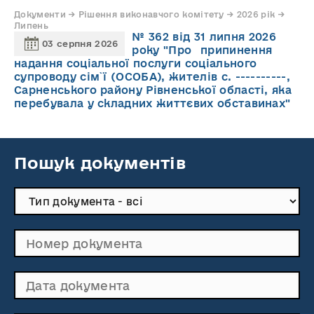
Документи → Рішення виконавчого комітету → 2026 рік →
Липень
№ 362 від 31 липня 2026
03 серпня 2026
року "Про припинення
надання соціальної послуги соціального
супроводу cім`ї (ОСОБА), жителів с. ----------,
Сарненського району Рівненської області, яка
перебувала у складних життєвих обставинах"
Пошук документів