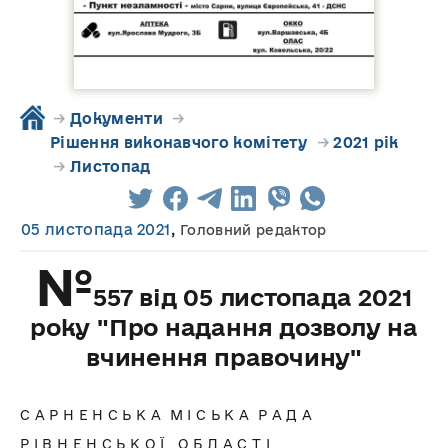
→
Документи
→
Рішення виконавчого комітету
→
2021 рік
→
Листопад
05 листопада 2021
,
Головний редактор
№
557 від 05 листопада 2021
року "Про надання дозволу на
вчинення правочину"
С А Р Н Е Н С Ь К А М І С Ь К А Р А Д А
Р І В Н Е Н С Ь К О Ї О Б Л А С Т І