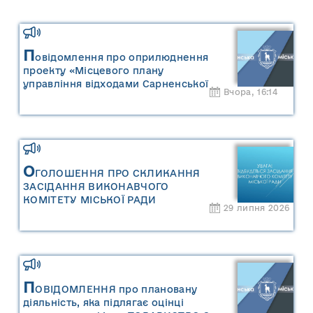
П
овідомлення про оприлюднення
проекту «Місцевого плану
управління відходами Сарненської
Вчора, 16:14
міської територіальної громади» та
«Звіту про стратегічну екологічну
оцінку «Місцевого плану
управління відходами Сарненської
міської територіальної громади»
О
ГОЛОШЕННЯ ПРО СКЛИКАННЯ
ЗАСІДАННЯ ВИКОНАВЧОГО
КОМІТЕТУ МІСЬКОЇ РАДИ
29 липня 2026
П
ОВІДОМЛЕННЯ про плановану
діяльність, яка підлягає оцінці