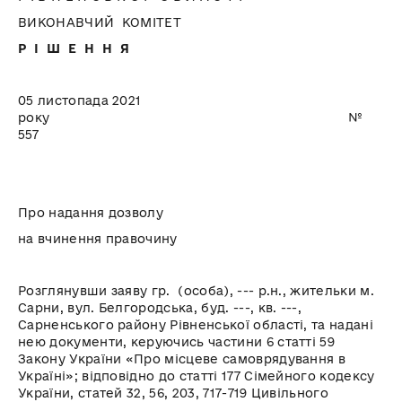
ВИКОНАВЧИЙ КОМІТЕТ
Р І Ш Е Н Н Я
05 листопада 2021
року №
557
Про надання дозволу
на вчинення правочину
Розглянувши заяву гр. (особа)
, ---
р.н., жительки м.
Сарни, вул. Белгородська, буд. ---, кв. ---,
Сарненського району Рівненської області, та надані
нею документи, керуючись частини 6 статті 59
Закону України «Про місцеве самоврядування в
Україні»; відповідно до статті 177 Сімейного кодексу
України, статей 32, 56, 203, 717-719 Цивільного