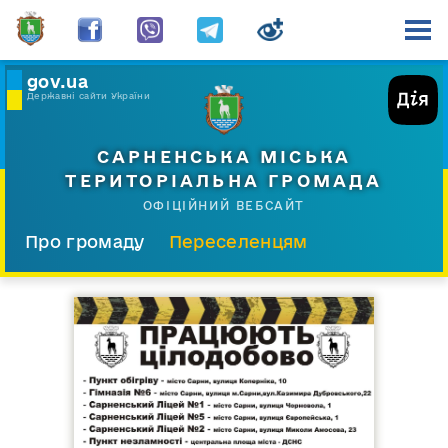
gov.ua
Державні сайти України
САРНЕНСЬКА МІСЬКА
ТЕРИТОРІАЛЬНА ГРОМАДА
ОФІЦІЙНИЙ ВЕБСАЙТ
Про громаду
Переселенцям
Склад і структура
Документи
Діяльність
Послуги
Відкрита громада
Прес-центр