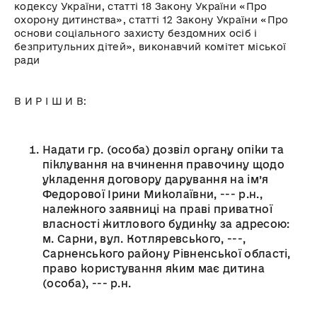
кодексу України, статті 18 Закону України «Про
охорону дитинства», статті 12 Закону України «Про
основи соціального захисту бездомних осіб і
безпритульних дітей», виконавчий комітет міської
ради
В И Р І Ш И В:
Надати гр. (особа) дозвіл органу опіки та
піклування на вчинення правочину щодо
укладення договору дарування на ім’я
Федорової Ірини Миколаївни, --- р.н.,
належного заявниці на праві приватної
власності житлового будинку за адресою:
м. Сарни, вул. Котляревського, ---,
Сарненського району Рівненської області,
право користування яким має дитина
(особа), --- р.н.