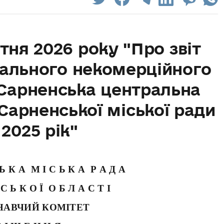
ітня 2026 року "Про звіт
ального некомерційного
Сарненська центральна
Сарненської міської ради
 2025 рік"
 Ь К А М І С Ь К А Р А Д А
 С Ь К О Ї О Б Л А С Т І
НАВЧИЙ КОМІТЕТ