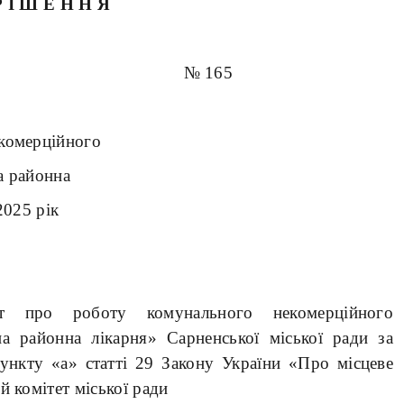
Р І Ш Е Н Н Я
6 року № 165
екомерційного
а районна
2025 рік
т про роботу комунального некомерційного
а районна лікарня» Сарненської міської ради за
ункту «а» статті 29 Закону України «Про місцеве
й комітет міської ради