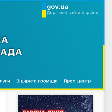
gov.ua
Державні сайти України
КА
МАДА
луги
Відкрита громада
Прес-центр