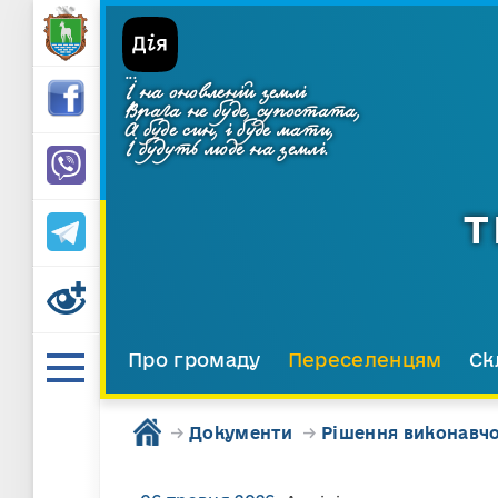
...
І на оновленій землі
Врага не буде, супостата,
А буде син, і буде мати,
І будуть люде на землі.
Т
Про громаду
Переселенцям
Ск
→
Документи
→
Рішення виконавчо