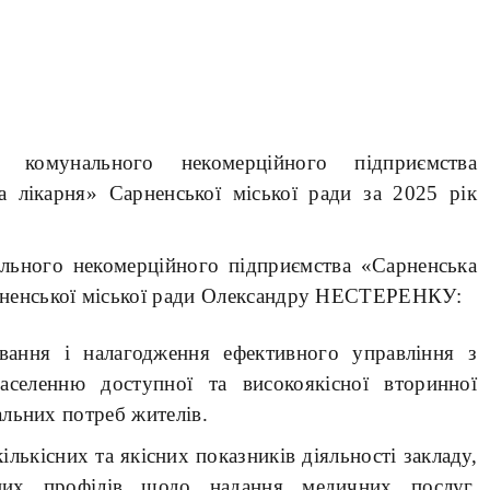
а комунального некомерційного підприємства
а лікарня» Сарненської міської ради за 2025 рік
льного некомерційного підприємства «Сарненська
рненської міської ради Олександру НЕСТЕРЕНКУ:
ання і налагодження ефективного управління з
аселенню доступної та високоякісної вторинної
льних потреб жителів.
лькісних та якісних показників діяльності закладу,
чних профілів щодо надання медичних послуг,