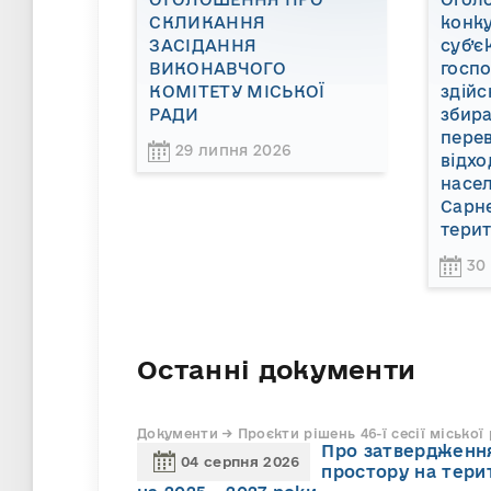
СКЛИКАННЯ
конку
ЗАСІДАННЯ
суб’є
ВИКОНАВЧОГО
госп
КОМІТЕТУ МІСЬКОЇ
здійс
РАДИ
збира
пере
29 липня 2026
відхо
насел
Сарне
терит
30
Останні документи
Документи → Проєкти рішень 46-ї сесії міської
Про затвердження
04 серпня 2026
простору на тери