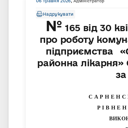
06 травня 2026
,
Адміністратор
Надрукувати
№
165 від 30 кв
про роботу комун
підприємства «
районна лікарня» 
за
С А Р Н Е Н С
Р І В Н Е Н
ВИКО