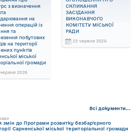
рс з визначення
СКЛИКАННЯ
кта
ЗАСІДАННЯ
одарювання на
ВИКОНАВЧОГО
нення операцій із
КОМІТЕТУ МІСЬКОЇ
ння та
РАДИ
везення побутових
25 червня 2026
дів на території
ених пунктів
нської міської
оріальної громади
 червня 2026
Всі документи...
 ради
 змін до Програми розвитку безбар’єрного
торії Сарненської міської територіальної громади