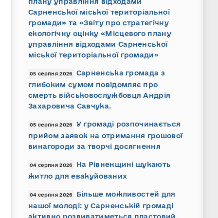
плану управління відходами
Сарненської міської територіальної
громади» та «Звіту про стратегічну
екологічну оцінку «Місцевого плану
управління відходами Сарненської
міської територіальної громади»
Сарненська громада з
05 серпня 2026
глибоким сумом повідомляє про
смерть військовослужбовця Андрія
Захаровича Савчука.
У громаді розпочинається
05 серпня 2026
прийом заявок на отримання грошової
винагороди за творчі досягнення
На Рівненщині шукають
04 серпня 2026
житло для евакуйованих
Більше можливостей для
04 серпня 2026
нашої молоді: у Сарненській громаді
активно розвиватиметься пластовий