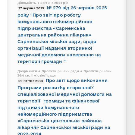
Діяльність → Звіти → 2024 рік
№ 279 від 26 червня 2025
27 червня 2025
року "Про звіт про роботу
комунального некомерційного
підприємства «Сарненська
центральна районна лікарня»
Сарненської міської ради, щодо
організації надання вторинної
медичної допомоги населенню на
території громади "
Документи → Проєкти рішень ради → Проєкти рішень
36-ї сесії міської ради
Про звіт щодо виконання
09 квітня 2025
Програми розвитку вторинної/
спеціалізованої медичної допомоги на
території громади та фінансової
підтримки комунального
некомерційного підприємства
«Сарненська центральна районна
лікарня» Сарненської міської ради на
2022-2024