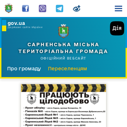
gov.ua
Державні сайти України
САРНЕНСЬКА МІСЬКА
ТЕРИТОРІАЛЬНА ГРОМАДА
ОФІЦІЙНИЙ ВЕБСАЙТ
Про громаду
Переселенцям
Склад і структура
Документи
Діяльність
Послуги
Відкрита громада
Прес-центр