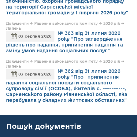
злочинністю, охорони громадського порядку
на території Сарненської міської
територіальної громади у І півріччі 2026 року"
Документи → Рішення виконавчого комітету → 2026 рік →
Липень
№ 363 від 31 липня 2026
03 серпня 2026
року "Про затвердження
рішень про надання, припинення надання та
зміну умов надання соціальних послуг"
Документи → Рішення виконавчого комітету → 2026 рік →
Липень
№ 362 від 31 липня 2026
03 серпня 2026
року "Про припинення
надання соціальної послуги соціального
супроводу cім`ї (ОСОБА), жителів с. ----------,
Сарненського району Рівненської області, яка
перебувала у складних життєвих обставинах"
Пошук документів