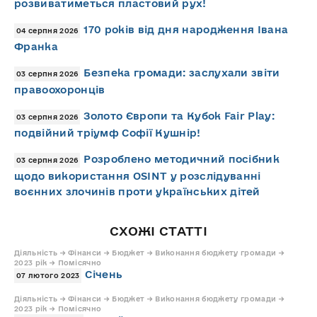
розвиватиметься пластовий рух!
170 років від дня народження Івана
04 серпня 2026
Франка
Безпека громади: заслухали звіти
03 серпня 2026
правоохоронців
Золото Європи та Кубок Fair Play:
03 серпня 2026
подвійний тріумф Софії Кушнір!
Розроблено методичний посібник
03 серпня 2026
щодо використання OSINT у розслідуванні
воєнних злочинів проти українських дітей
СХОЖІ СТАТТІ
Діяльність → Фінанси → Бюджет → Виконання бюджету громади →
2023 рік → Помісячно
Січень
07 лютого 2023
Діяльність → Фінанси → Бюджет → Виконання бюджету громади →
2023 рік → Помісячно