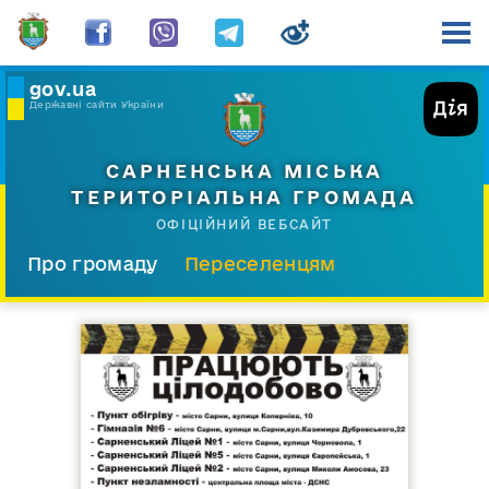
gov.ua
Державні сайти України
САРНЕНСЬКА МІСЬКА
ТЕРИТОРІАЛЬНА ГРОМАДА
ОФІЦІЙНИЙ ВЕБСАЙТ
Про громаду
Переселенцям
Склад і структура
Документи
Діяльність
Послуги
Відкрита громада
Прес-центр