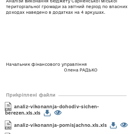
Аналізи виконання бюджету Сарненської міської
територіальної громади за звітний період по власних
доходах наведено в додатках на 4 аркушах.
Начальник фінансового управління
Олена РАДЬКО
Прикріплені файли
analiz-vikonannja-dohodiv-sichen-
berezen.xls.xls
analiz-vikonannja-pomisjachno.xls.xls