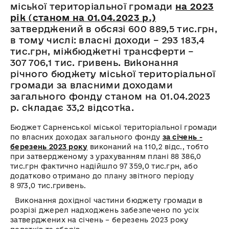
міської територіальної громади
на 2023
рік
(
станом на 01.04.2023 р.)
затверджений
в обсязі
600
889,5 тис.грн,
в тому числі: власні доходи – 293 183,4
тис.грн, міжбюджетні трансферти –
307 706,1 тис. гривень. Виконання
річного бюджету міської територіальної
громади за власними доходами
загального фонду станом на 01.04.2023
р. складає 33,2 відсотка.
Бюджет Сарненської міської територіальної громади
по власних доходах загального фонду
за січень -
березень 2023 року
виконаний на 110,2 відс., тобто
при затвердженому з урахуванням плані 88 386,0
тис.грн фактично надійшло 97 359,0 тис.грн, або
додатково отримано до плану звітного періоду
8 973,0 тис.гривень.
Виконання дохідної частини бюджету громади в
розрізі джерел надходжень забезпечено по усіх
затверджених на січень – березень 2023 року