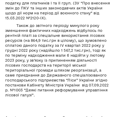
податку для платників І та ІІ груп. (ЗУ “Про внесення
змін до ПКУ та інших законодавчих актів України
щодо дії норм на період дії воєнного стану” від
15.03.2022 №2120-ІX).
Також до звітного періоду минулого року
зменшення фактичних надходжень відбулось по
рентній платі за спеціальне використання лісових
ресурсів (на 864,9 тис.грн в цілому), що зумовлено
сплатою даного податку за IV квартал 2022 року у
грудні 2022 року (надійшло 1 567,2 тис.грн), тоді як
по терміну надходження мали б надійти у лютому
2023 року, у зв’язку із припиненням діяльності
лісових господарств на території міської
територіальної громади шляхом реорганізації, а
саме приєднання до Державного спеціалізованого
господарського підприємства “Ліси” України згідно
постанови Кабінету Міністрів України від 07.09.2022
р. №1003 “Деякі питання реформування управління
лісової галузі”.