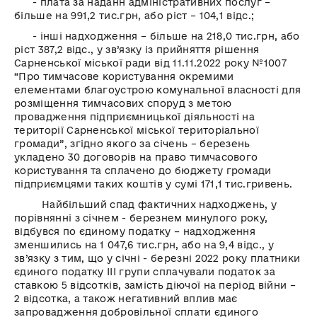
- плата за наданн адміністративних послуг –
більше на 991,2 тис.грн, або ріст – 104,1 відс.;
- інші надходження – більше на 218,0 тис.грн, або
ріст 387,2 відс., у зв’язку із прийняття рішення
Сарненської міської ради від 11.11.2022 року №1007
“Про тимчасове користування окремими
елементами благоустрою комунальної власності для
розміщення тимчасових споруд з метою
провадження підприємницької діяльності на
території Сарненської міської територіальної
громади”, згідно якого за січень – березень
укладено 30 договорів на право тимчасового
користування та сплачено до бюджету громади
підприємцями таких коштів у сумі 171,1 тис.гривень.
Найбільший спад фактичних надходжень, у
порівнянні з січнем - березнем минулого року,
відбувся по єдиному податку – надходження
зменшились на 1 047,6 тис.грн, або на 9,4 відс., у
зв’язку з тим, що у січні - березні 2022 року платники
єдиного податку ІІІ групи сплачували податок за
ставкою 5 відсотків, замість діючої на період війни –
2 відсотка, а також негативний вплив має
запровадження добровільної сплати єдиного