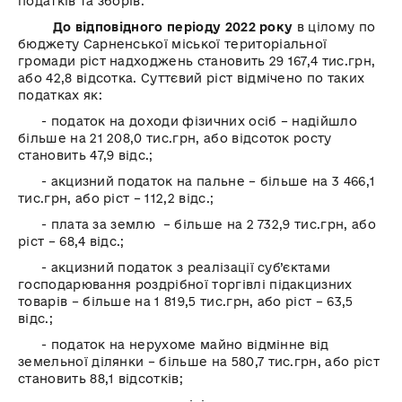
податків та зборів.
До відповідного періоду 2022 року
в цілому по
бюджету Сарненської міської територіальної
громади ріст надходжень становить 29 167,4 тис.грн,
або 42,8 відсотка. Суттєвий ріст відмічено по таких
податках як:
- податок на доходи фізичних осіб – надійшло
більше на 21 208,0 тис.грн, або відсоток росту
становить 47,9 відс.;
- акцизний податок на пальне – більше на 3 466,1
тис.грн, або ріст – 112,2 відс.;
- плата за землю – більше на 2 732,9 тис.грн, або
ріст – 68,4 відс.;
- акцизний податок з реалізації суб’єктами
господарювання роздрібної торгівлі підакцизних
товарів – більше на 1 819,5 тис.грн, або ріст – 63,5
відс.;
- податок на нерухоме майно відмінне від
земельної ділянки – більше на 580,7 тис.грн, або ріст
становить 88,1 відсотків;