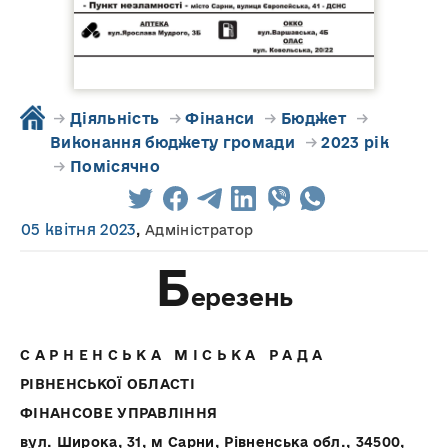
→
Діяльність
→
Фінанси
→
Бюджет
→
Виконання бюджету громади
→
2023 рік
→
Помісячно
05 квітня 2023
,
Адміністратор
Б
ерезень
С А Р Н Е Н С Ь К А М І С Ь К А Р А Д А
РІВНЕНСЬКОЇ ОБЛАСТІ
ФІНАНСОВЕ УПРАВЛІННЯ
вул. Широка, 31, м Сарни, Рівненська обл., 34500,