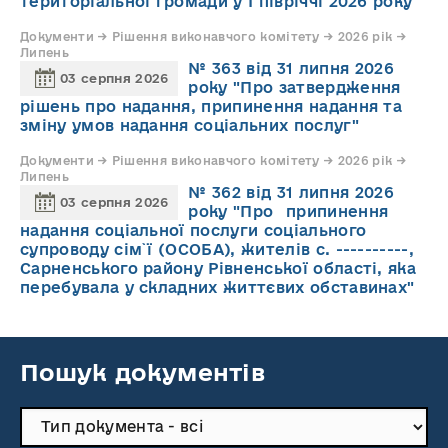
територіальної громади у І півріччі 2026 року"
Документи → Рішення виконавчого комітету → 2026 рік →
Липень
№ 363 від 31 липня 2026
03 серпня 2026
року "Про затвердження
рішень про надання, припинення надання та
зміну умов надання соціальних послуг"
Документи → Рішення виконавчого комітету → 2026 рік →
Липень
№ 362 від 31 липня 2026
03 серпня 2026
року "Про припинення
надання соціальної послуги соціального
супроводу cім`ї (ОСОБА), жителів с. ----------,
Сарненського району Рівненської області, яка
перебувала у складних життєвих обставинах"
Пошук документів