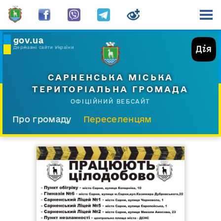
gov.ua
Державні сайти України
САРНЕНСЬКА МІСЬКА
ТЕРИТОРІАЛЬНА ГРОМАДА
ОФІЦІЙНИЙ ВЕБСАЙТ
Про громаду
Переселенцям
Склад і структура
Документи
Діяльність
Послуги
Відкрита громада
Прес-центр