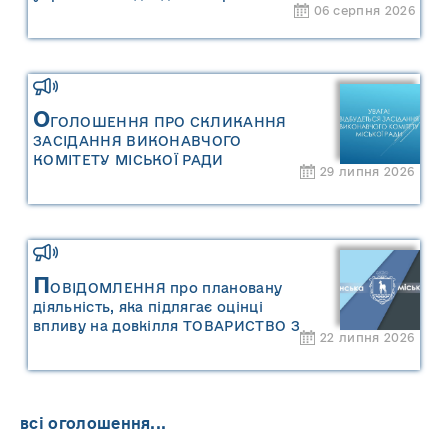
06 серпня 2026
міської територіальної громади» та
«Звіту про стратегічну екологічну
оцінку «Місцевого плану
управління відходами Сарненської
міської територіальної громади»
О
ГОЛОШЕННЯ ПРО СКЛИКАННЯ
ЗАСІДАННЯ ВИКОНАВЧОГО
КОМІТЕТУ МІСЬКОЇ РАДИ
29 липня 2026
П
ОВІДОМЛЕННЯ про плановану
діяльність, яка підлягає оцінці
впливу на довкілля ТОВАРИСТВО З
22 липня 2026
ОБМЕЖЕНОЮ ВІДПОВІДАЛЬНІСТЮ
"САРНИ ОІЛ"
всі оголошення...