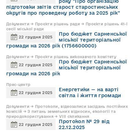
року "Про організацію
підготовки звітів старост старостинських
округів про проведену роботу за 2025 рік"
Документи → Проєкти рішень ради → Проєкти рішень 41-ї
сесії міської ради
Про бюджет Сарненської
22 грудня 2025
міської територіальної
громади на 2026 рік (1756600000)
Документи → Проєкти рішень виконавчого комітету
Про бюджет Сарненської
22 грудня 2025
міської територіальної
громади на 2026 рік
Прес-центр
Енергетики — на варті
22 грудня 2025
світла і життя громади
Документи → Протоколи, відеозаписи засідань постійних
комісій → З питань земельних відносин, екології та
природокористування → VIII скликання
Протокол № 29 від
22 грудня 2025
22.12.2025