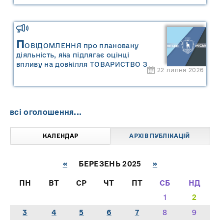
П
ОВІДОМЛЕННЯ про плановану
діяльність, яка підлягає оцінці
впливу на довкілля ТОВАРИСТВО З
22 липня 2026
ОБМЕЖЕНОЮ ВІДПОВІДАЛЬНІСТЮ
"САРНИ ОІЛ"
всі оголошення...
КАЛЕНДАР
АРХІВ ПУБЛІКАЦІЙ
«
БЕРЕЗЕНЬ 2025
»
ПН
ВТ
СР
ЧТ
ПТ
СБ
НД
1
2
3
4
5
6
7
8
9