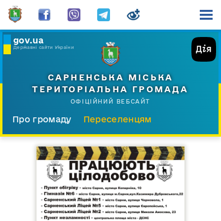
gov.ua
Державні сайти України
САРНЕНСЬКА МІСЬКА
ТЕРИТОРІАЛЬНА ГРОМАДА
ОФІЦІЙНИЙ ВЕБСАЙТ
Про громаду
Переселенцям
Склад і структура
Документи
Діяльність
Послуги
Відкрита громада
Прес-центр