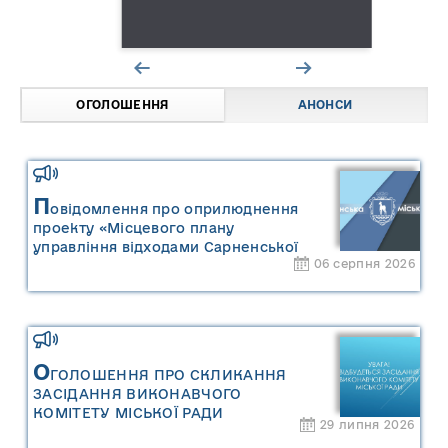
ОГОЛОШЕННЯ
АНОНСИ
П
овідомлення про оприлюднення
проекту «Місцевого плану
управління відходами Сарненської
06 серпня 2026
міської територіальної громади» та
«Звіту про стратегічну екологічну
оцінку «Місцевого плану
управління відходами Сарненської
міської територіальної громади»
О
ГОЛОШЕННЯ ПРО СКЛИКАННЯ
ЗАСІДАННЯ ВИКОНАВЧОГО
КОМІТЕТУ МІСЬКОЇ РАДИ
29 липня 2026