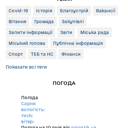
Covid-19
Історія
Благоустрій
Вакансії
Вітання
Громада
Закупівлі
Запити інформації
Звіти
Міська рада
Міський голова
Публічна інформація
Спорт
ТЕБ та НС
Фінанси
Показати всі теги
ПОГОДА
Погода
Сарни
вологість:
тиск:
вітер:
Погода на 10 днів від
sinoptik.ua