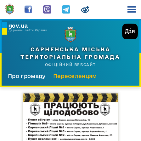
gov.ua
Державні сайти України
САРНЕНСЬКА МІСЬКА
ТЕРИТОРІАЛЬНА ГРОМАДА
ОФІЦІЙНИЙ ВЕБСАЙТ
Про громаду
Переселенцям
Склад і структура
Документи
Діяльність
Послуги
Відкрита громада
Прес-центр