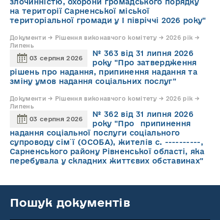
злочинністю, охорони громадського порядку
на території Сарненської міської
територіальної громади у І півріччі 2026 року"
Документи → Рішення виконавчого комітету → 2026 рік →
Липень
№ 363 від 31 липня 2026
03 серпня 2026
року "Про затвердження
рішень про надання, припинення надання та
зміну умов надання соціальних послуг"
Документи → Рішення виконавчого комітету → 2026 рік →
Липень
№ 362 від 31 липня 2026
03 серпня 2026
року "Про припинення
надання соціальної послуги соціального
супроводу cім`ї (ОСОБА), жителів с. ----------,
Сарненського району Рівненської області, яка
перебувала у складних життєвих обставинах"
Пошук документів