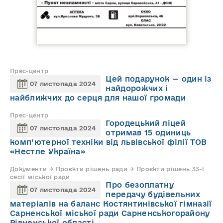
Прес-центр
Цей подарунок — один із
07 листопада 2024
найдорожчих і
найближчих до серця для нашої громади
Прес-центр
Городецький ліцей
07 листопада 2024
отримав 15 одиниць
комп’ютерної техніки від львівської філії ТОВ
«Нестле Україна»
Документи → Проєкти рішень ради → Проєкти рішень 33-ї
сесії міської ради
Про безоплатну
07 листопада 2024
передачу будівельних
матеріалів на баланс Костянтинівської гімназії
Сарненської міської ради Сарненськогорайону
Рівненської області