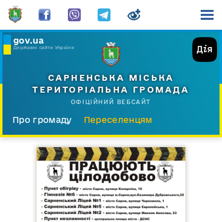
gov.ua
Державні сайти України
САРНЕНСЬКА МІСЬКА
ТЕРИТОРІАЛЬНА ГРОМАДА
ОФІЦІЙНИЙ ВЕБСАЙТ
Про громаду
Переселенцям
Склад і структура
Документи
Діяльність
Послуги
Відкрита громада
Прес-центр