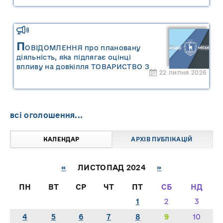
П
ОВІДОМЛЕННЯ про плановану
діяльність, яка підлягає оцінці
впливу на довкілля ТОВАРИСТВО З
22 липня 2026
ОБМЕЖЕНОЮ ВІДПОВІДАЛЬНІСТЮ
"САРНИ ОІЛ"
всі оголошення...
КАЛЕНДАР
АРХІВ ПУБЛІКАЦІЙ
«
ЛИСТОПАД 2024
»
ПН
ВТ
СР
ЧТ
ПТ
СБ
НД
1
2
3
4
5
6
7
8
9
10