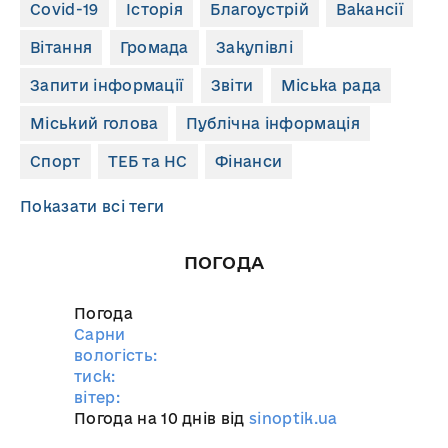
Covid-19
Історія
Благоустрій
Вакансії
Вітання
Громада
Закупівлі
Запити інформації
Звіти
Міська рада
Міський голова
Публічна інформація
Спорт
ТЕБ та НС
Фінанси
Показати всі теги
ПОГОДА
Погода
Сарни
вологість:
тиск:
вітер:
Погода на 10 днів від
sinoptik.ua