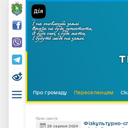
...
І на оновленій землі
Врага не буде, супостата,
А буде син, і буде мати,
І будуть люде на землі.
Т
Про громаду
Переселенцям
Ск
Прес-центр
Фізкультурно-сп
28 серпня 2024