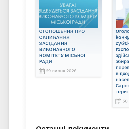
ОГОЛОШЕННЯ ПРО
Огол
СКЛИКАННЯ
конку
ЗАСІДАННЯ
суб’є
ВИКОНАВЧОГО
госп
КОМІТЕТУ МІСЬКОЇ
здійс
РАДИ
збира
пере
29 липня 2026
відхо
насел
Сарне
терит
30
Останні документи