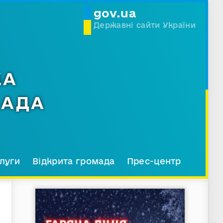
gov.ua
Державні сайти України
КА
МАДА
луги
Відкрита громада
Прес-центр