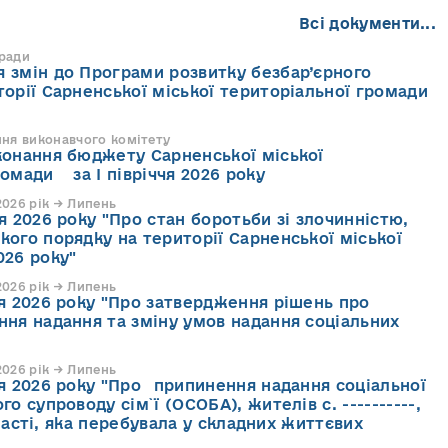
Всі документи...
 ради
 змін до Програми розвитку безбар’єрного
торії Сарненської міської територіальної громади
ння виконавчого комітету
конання бюджету Сарненської міської
ромади за І півріччя 2026 року
026 рік → Липень
я 2026 року "Про стан боротьби зі злочинністю,
кого порядку на території Сарненської міської
026 року"
026 рік → Липень
ня 2026 року "Про затвердження рішень про
ння надання та зміну умов надання соціальних
026 рік → Липень
ня 2026 року "Про припинення надання соціальної
го супроводу cім`ї (ОСОБА), жителів с. ----------,
асті, яка перебувала у складних життєвих