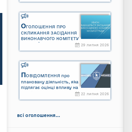
Сарненської міської
територіальної громади»
та «Звіту про стратегічну
екологічну оцінку
«Місцевого плану
О
ГОЛОШЕННЯ ПРО
управління відходами
СКЛИКАННЯ ЗАСІДАННЯ
Сарненської міської
ВИКОНАВЧОГО КОМІТЕТУ
територіальної громади»
МІСЬКОЇ РАДИ
29 липня 2026
П
ОВІДОМЛЕННЯ про
плановану діяльність, яка
підлягає оцінці впливу на
довкілля ТОВАРИСТВО З
22 липня 2026
ОБМЕЖЕНОЮ
ВІДПОВІДАЛЬНІСТЮ
"САРНИ ОІЛ"
всі оголошення...