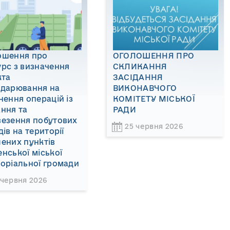
ошення про
ОГОЛОШЕННЯ ПРО
рс з визначення
СКЛИКАННЯ
кта
ЗАСІДАННЯ
одарювання на
ВИКОНАВЧОГО
нення операцій із
КОМІТЕТУ МІСЬКОЇ
ння та
РАДИ
везення побутових
25 червня 2026
дів на території
ених пунктів
нської міської
оріальної громади
 червня 2026