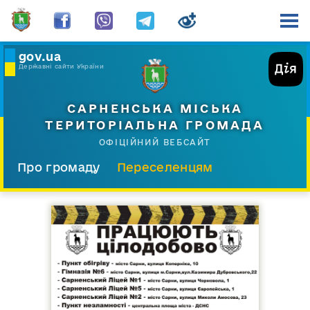
gov.ua
Державні сайти України
САРНЕНСЬКА МІСЬКА
ТЕРИТОРІАЛЬНА ГРОМАДА
ОФІЦІЙНИЙ ВЕБСАЙТ
Про громаду
Переселенцям
Склад і структура
Документи
Діяльність
Послуги
Відкрита громада
Прес-центр