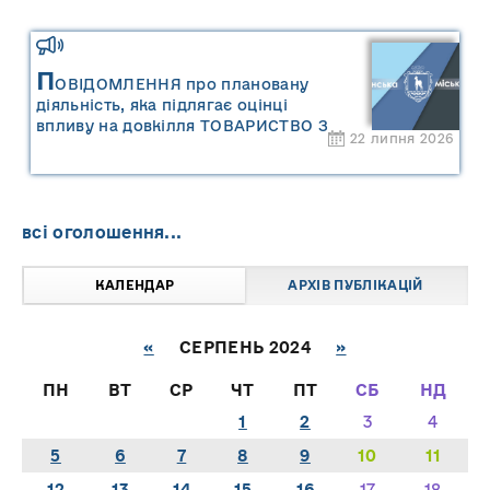
П
ОВІДОМЛЕННЯ про плановану
діяльність, яка підлягає оцінці
впливу на довкілля ТОВАРИСТВО З
22 липня 2026
ОБМЕЖЕНОЮ ВІДПОВІДАЛЬНІСТЮ
"САРНИ ОІЛ"
всі оголошення...
КАЛЕНДАР
АРХІВ ПУБЛІКАЦІЙ
«
СЕРПЕНЬ 2024
»
ПН
ВТ
СР
ЧТ
ПТ
СБ
НД
1
2
3
4
5
6
7
8
9
10
11
12
13
14
15
16
17
18