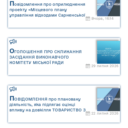
П
овідомлення про оприлюднення
проекту «Місцевого плану
управління відходами Сарненської
Вчора, 16:14
міської територіальної громади» та
«Звіту про стратегічну екологічну
оцінку «Місцевого плану
управління відходами Сарненської
міської територіальної громади»
О
ГОЛОШЕННЯ ПРО СКЛИКАННЯ
ЗАСІДАННЯ ВИКОНАВЧОГО
КОМІТЕТУ МІСЬКОЇ РАДИ
29 липня 2026
П
ОВІДОМЛЕННЯ про плановану
діяльність, яка підлягає оцінці
впливу на довкілля ТОВАРИСТВО З
22 липня 2026
ОБМЕЖЕНОЮ ВІДПОВІДАЛЬНІСТЮ
"САРНИ ОІЛ"