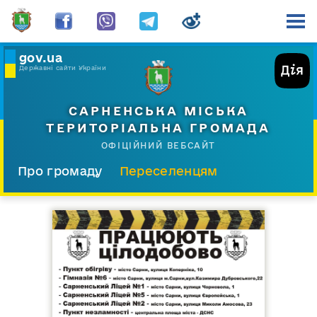
gov.ua
Державні сайти України
САРНЕНСЬКА МІСЬКА
ТЕРИТОРІАЛЬНА ГРОМАДА
ОФІЦІЙНИЙ ВЕБСАЙТ
Про громаду
Переселенцям
Склад і структура
Документи
Діяльність
Послуги
Відкрита громада
Прес-центр