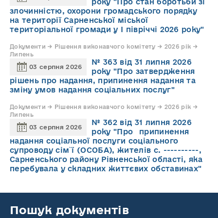
року "Про стан боротьби зі
злочинністю, охорони громадського порядку
на території Сарненської міської
територіальної громади у І півріччі 2026 року"
Документи → Рішення виконавчого комітету → 2026 рік →
Липень
№ 363 від 31 липня 2026
03 серпня 2026
року "Про затвердження
рішень про надання, припинення надання та
зміну умов надання соціальних послуг"
Документи → Рішення виконавчого комітету → 2026 рік →
Липень
№ 362 від 31 липня 2026
03 серпня 2026
року "Про припинення
надання соціальної послуги соціального
супроводу cім`ї (ОСОБА), жителів с. ----------,
Сарненського району Рівненської області, яка
перебувала у складних життєвих обставинах"
Пошук документів