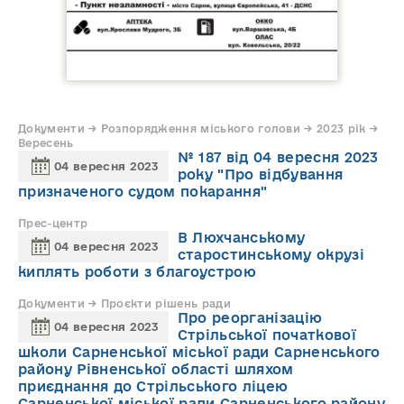
Документи → Розпорядження міського голови → 2023 рік →
Вересень
№ 187 від 04 вересня 2023
04 вересня 2023
року "Про відбування
призначеного судом покарання"
Прес-центр
В Люхчанському
04 вересня 2023
старостинському окрузі
киплять роботи з благоустрою
Документи → Проєкти рішень ради
Про реорганізацію
04 вересня 2023
Стрільської початкової
школи Сарненської міської ради Сарненського
району Рівненської області шляхом
приєднання до Стрільського ліцею
Сарненської міської ради Сарненського району