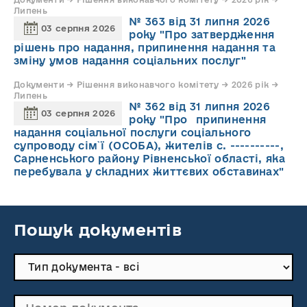
Липень
№ 363 від 31 липня 2026
03 серпня 2026
року "Про затвердження
рішень про надання, припинення надання та
зміну умов надання соціальних послуг"
Документи → Рішення виконавчого комітету → 2026 рік →
Липень
№ 362 від 31 липня 2026
03 серпня 2026
року "Про припинення
надання соціальної послуги соціального
супроводу cім`ї (ОСОБА), жителів с. ----------,
Сарненського району Рівненської області, яка
перебувала у складних життєвих обставинах"
Пошук документів