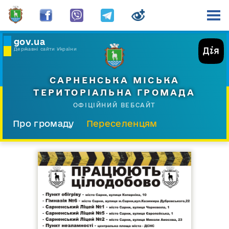
gov.ua
Державні сайти України
САРНЕНСЬКА МІСЬКА
ТЕРИТОРІАЛЬНА ГРОМАДА
ОФІЦІЙНИЙ ВЕБСАЙТ
Про громаду
Переселенцям
Склад і структура
Документи
Діяльність
Послуги
Відкрита громада
Прес-центр