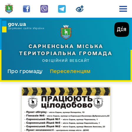
gov.ua
Державні сайти України
САРНЕНСЬКА МІСЬКА
ТЕРИТОРІАЛЬНА ГРОМАДА
ОФІЦІЙНИЙ ВЕБСАЙТ
Про громаду
Переселенцям
Склад і структура
Документи
Діяльність
Послуги
Відкрита громада
Прес-центр