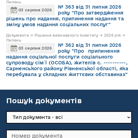
Липень
№ 363 від 31 липня 2026
03 серпня 2026
року "Про затвердження
рішень про надання, припинення надання та
зміну умов надання соціальних послуг"
Документи → Рішення виконавчого комітету → 2026 рік →
Липень
№ 362 від 31 липня 2026
03 серпня 2026
року "Про припинення
надання соціальної послуги соціального
супроводу cім`ї (ОСОБА), жителів с. ----------,
Сарненського району Рівненської області, яка
перебувала у складних життєвих обставинах"
Пошук документів