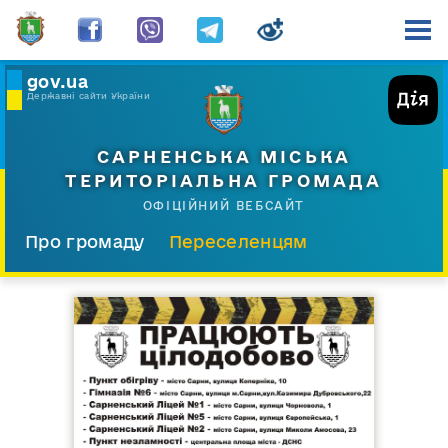
gov.ua
Державні сайти України
САРНЕНСЬКА МІСЬКА
ТЕРИТОРІАЛЬНА ГРОМАДА
ОФІЦІЙНИЙ ВЕБСАЙТ
Про громаду
Переселенцям
Склад і структура
Документи
Діяльність
Послуги
Відкрита громада
Прес-центр