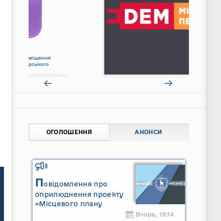
ОГОЛОШЕННЯ
АНОНСИ
П
овідомлення про
оприлюднення проекту
«Місцевого плану
управління відходами
Вчора, 16:14