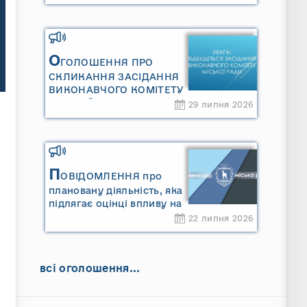
Сарненської міської
територіальної громади»
та «Звіту про стратегічну
екологічну оцінку
«Місцевого плану
О
ГОЛОШЕННЯ ПРО
управління відходами
СКЛИКАННЯ ЗАСІДАННЯ
Сарненської міської
ВИКОНАВЧОГО КОМІТЕТУ
територіальної громади»
МІСЬКОЇ РАДИ
29 липня 2026
П
ОВІДОМЛЕННЯ про
плановану діяльність, яка
підлягає оцінці впливу на
довкілля ТОВАРИСТВО З
22 липня 2026
ОБМЕЖЕНОЮ
ВІДПОВІДАЛЬНІСТЮ
"САРНИ ОІЛ"
всі оголошення...