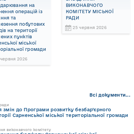
одарювання на
ВИКОНАВЧОГО
нення операцій із
КОМІТЕТУ МІСЬКОЇ
ння та
РАДИ
везення побутових
25 червня 2026
дів на території
ених пунктів
нської міської
оріальної громади
 червня 2026
Всі документи...
 ради
 змін до Програми розвитку безбар’єрного
торії Сарненської міської територіальної громади
ння виконавчого комітету