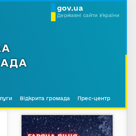
gov.ua
Державні сайти України
КА
МАДА
луги
Відкрита громада
Прес-центр