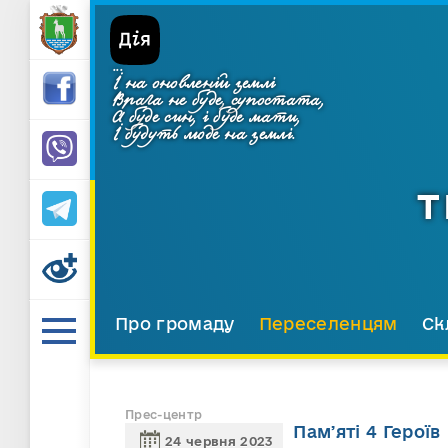
...
І на оновленій землі
Врага не буде, супостата,
А буде син, і буде мати,
І будуть люде на землі.
Т
Про громаду
Переселенцям
Ск
Прес-центр
Памʼяті 4 Героїв
24 червня 2023