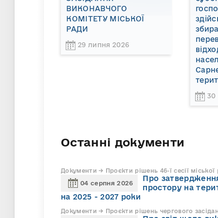
ВИКОНАВЧОГО
госп
КОМІТЕТУ МІСЬКОЇ
здійс
РАДИ
збира
пере
29 липня 2026
відхо
насел
Сарне
терит
30
Останні документи
Документи → Проєкти рішень 46-ї сесії міської
Про затвердження
04 серпня 2026
простору на тери
на 2025 - 2027 роки
Документи → Проєкти рішень чергового засіда