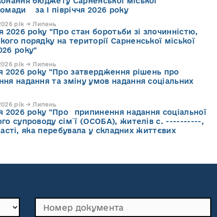
конання бюджету Сарненської міської
ромади за І півріччя 2026 року
026 рік → Липень
я 2026 року "Про стан боротьби зі злочинністю,
кого порядку на території Сарненської міської
026 року"
026 рік → Липень
ня 2026 року "Про затвердження рішень про
ння надання та зміну умов надання соціальних
026 рік → Липень
ня 2026 року "Про припинення надання соціальної
го супроводу cім`ї (ОСОБА), жителів с. ----------,
асті, яка перебувала у складних життєвих