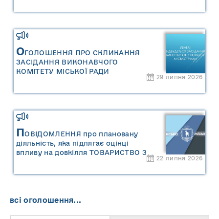
«Звіту про стратегічну екологічну
оцінку «Місцевого плану
управління відходами Сарненської
міської територіальної громади»
О
ГОЛОШЕННЯ ПРО СКЛИКАННЯ
ЗАСІДАННЯ ВИКОНАВЧОГО
КОМІТЕТУ МІСЬКОЇ РАДИ
29 липня 2026
П
ОВІДОМЛЕННЯ про плановану
діяльність, яка підлягає оцінці
впливу на довкілля ТОВАРИСТВО З
22 липня 2026
ОБМЕЖЕНОЮ ВІДПОВІДАЛЬНІСТЮ
"САРНИ ОІЛ"
всі оголошення...