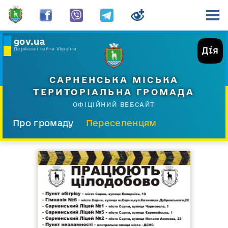
gov.ua
Державні сайти України
САРНЕНСЬКА МІСЬКА
ТЕРИТОРІАЛЬНА ГРОМАДА
ОФІЦІЙНИЙ ВЕБСАЙТ
Про громаду
Переселенцям
Склад і структура
Документи
Діяльність
Послуги
Відкрита громада
Прес-центр