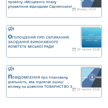
проекту «Місцевого плану
управління відходами Сарненської
Вчора, 16:14
міської територіальної громади» та
«Звіту про стратегічну екологічну
оцінку «Місцевого плану
управління відходами Сарненської
міської територіальної громади»
О
ГОЛОШЕННЯ ПРО СКЛИКАННЯ
ЗАСІДАННЯ ВИКОНАВЧОГО
КОМІТЕТУ МІСЬКОЇ РАДИ
29 липня 2026
П
ОВІДОМЛЕННЯ про плановану
діяльність, яка підлягає оцінці
впливу на довкілля ТОВАРИСТВО З
22 липня 2026
ОБМЕЖЕНОЮ ВІДПОВІДАЛЬНІСТЮ
"САРНИ ОІЛ"