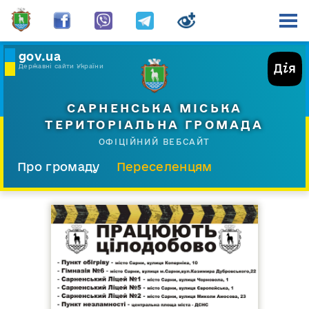
gov.ua
Державні сайти України
САРНЕНСЬКА МІСЬКА
ТЕРИТОРІАЛЬНА ГРОМАДА
ОФІЦІЙНИЙ ВЕБСАЙТ
Про громаду
Переселенцям
Склад і структура
Документи
Діяльність
Послуги
Відкрита громада
Прес-центр