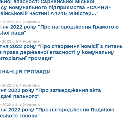
ьної власності Сарненської міської
ансу Комунального підприємства «САРНИ-
ійськовій частині А4246 Міністер..."
 2022 рік → Жовтень
втня 2022 року "Про нагородження Грамотою
ької ради"
 2022 рік → Жовтень
тня 2022 року "Про створення комісії з питань
ів права державної власності у комунальну
риторіальнї громади"
ШКАНЦІВ ГРОМАДИ
 2022 рік → Жовтень
тня 2022 року "Про затвердження акта
дачі пального"
 2022 рік → Жовтень
тня 2022 року "Про нагородження Подякою
ського голови"