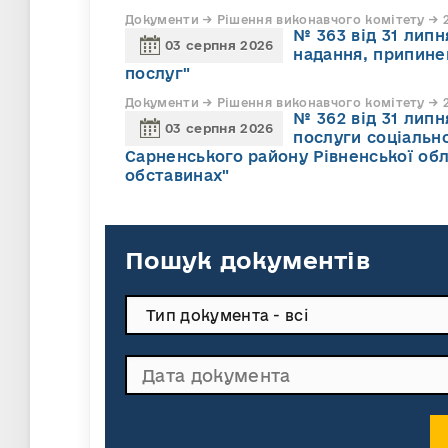
Документи → Рішення виконавчого комітету → 2
№ 363 від 31 лип
03 серпня 2026
надання, припине
послуг"
Документи → Рішення виконавчого комітету → 2
№ 362 від 31 лип
03 серпня 2026
послуги соціально
Сарненського району Рівненської обл
обставинах"
Пошук документів