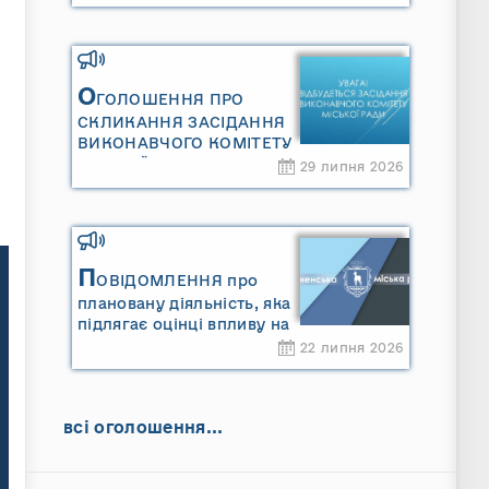
Сарненської міської
територіальної громади»
та «Звіту про стратегічну
екологічну оцінку
«Місцевого плану
О
ГОЛОШЕННЯ ПРО
управління відходами
СКЛИКАННЯ ЗАСІДАННЯ
Сарненської міської
ВИКОНАВЧОГО КОМІТЕТУ
територіальної громади»
МІСЬКОЇ РАДИ
29 липня 2026
П
ОВІДОМЛЕННЯ про
плановану діяльність, яка
підлягає оцінці впливу на
довкілля ТОВАРИСТВО З
22 липня 2026
ОБМЕЖЕНОЮ
ВІДПОВІДАЛЬНІСТЮ
"САРНИ ОІЛ"
всі оголошення...