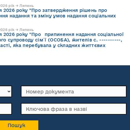
026 рік → Липень
ня 2026 року "Про затвердження рішень про
ння надання та зміну умов надання соціальних
026 рік → Липень
ня 2026 року "Про припинення надання соціальної
го супроводу cім`ї (ОСОБА), жителів с. ----------,
асті, яка перебувала у складних життєвих