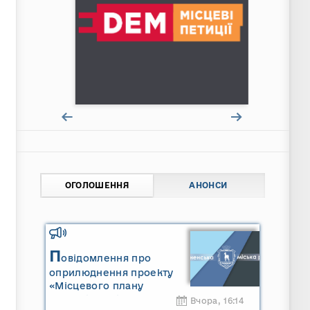
ОГОЛОШЕННЯ
АНОНСИ
П
овідомлення про
оприлюднення проекту
«Місцевого плану
управління відходами
Вчора, 16:14