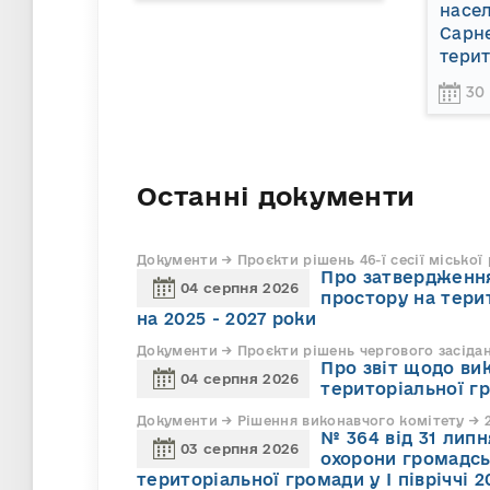
насел
Сарне
терит
30
Останні документи
Документи → Проєкти рішень 46-ї сесії міської
Про затвердження
04 серпня 2026
простору на тери
на 2025 - 2027 роки
Документи → Проєкти рішень чергового засіда
Про звіт щодо ви
04 серпня 2026
територіальної г
Документи → Рішення виконавчого комітету → 2
№ 364 від 31 липн
03 серпня 2026
охорони громадсь
територіальної громади у І півріччі 2