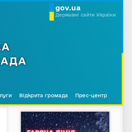
gov.ua
Державні сайти України
КА
МАДА
луги
Відкрита громада
Прес-центр