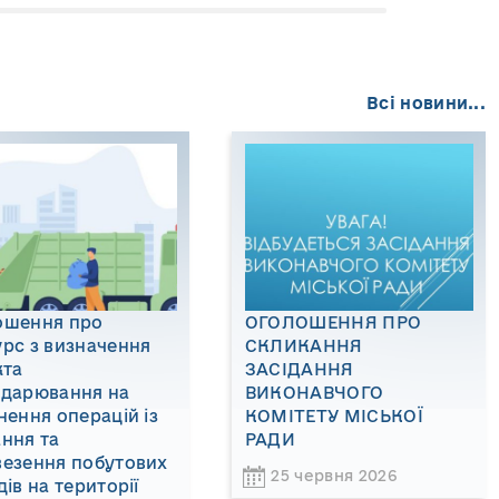
Всі новини...
ошення про
ОГОЛОШЕННЯ ПРО
рс з визначення
СКЛИКАННЯ
кта
ЗАСІДАННЯ
одарювання на
ВИКОНАВЧОГО
нення операцій із
КОМІТЕТУ МІСЬКОЇ
ння та
РАДИ
везення побутових
25 червня 2026
дів на території