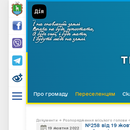
...
І на оновленій землі
Врага не буде, супостата,
А буде син, і буде мати,
І будуть люде на землі.
Т
Про громаду
Переселенцям
Ск
Документи → Розпорядження міського голови →
№258 від 19 жов
19 жовтня 2022