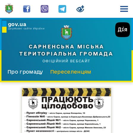
gov.ua
Державні сайти України
САРНЕНСЬКА МІСЬКА
ТЕРИТОРІАЛЬНА ГРОМАДА
ОФІЦІЙНИЙ ВЕБСАЙТ
Про громаду
Переселенцям
Склад і структура
Документи
Діяльність
Послуги
Відкрита громада
Прес-центр