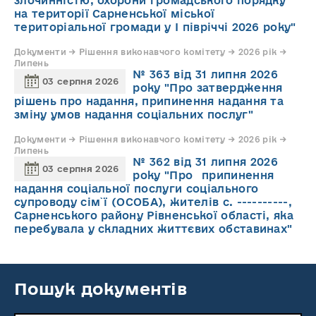
злочинністю, охорони громадського порядку
на території Сарненської міської
територіальної громади у І півріччі 2026 року"
Документи → Рішення виконавчого комітету → 2026 рік →
Липень
№ 363 від 31 липня 2026
03 серпня 2026
року "Про затвердження
рішень про надання, припинення надання та
зміну умов надання соціальних послуг"
Документи → Рішення виконавчого комітету → 2026 рік →
Липень
№ 362 від 31 липня 2026
03 серпня 2026
року "Про припинення
надання соціальної послуги соціального
супроводу cім`ї (ОСОБА), жителів с. ----------,
Сарненського району Рівненської області, яка
перебувала у складних життєвих обставинах"
Пошук документів