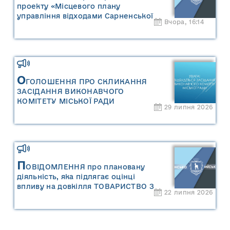
проекту «Місцевого плану
управління відходами Сарненської
Вчора, 16:14
міської територіальної громади» та
«Звіту про стратегічну екологічну
оцінку «Місцевого плану
управління відходами Сарненської
міської територіальної громади»
О
ГОЛОШЕННЯ ПРО СКЛИКАННЯ
ЗАСІДАННЯ ВИКОНАВЧОГО
КОМІТЕТУ МІСЬКОЇ РАДИ
29 липня 2026
П
ОВІДОМЛЕННЯ про плановану
діяльність, яка підлягає оцінці
впливу на довкілля ТОВАРИСТВО З
22 липня 2026
ОБМЕЖЕНОЮ ВІДПОВІДАЛЬНІСТЮ
"САРНИ ОІЛ"