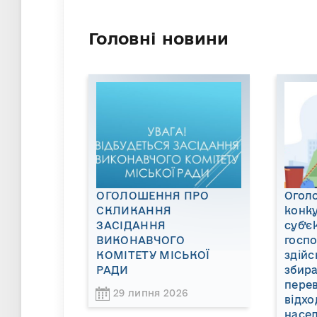
Головні новини
ОГОЛОШЕННЯ ПРО
Огол
СКЛИКАННЯ
конку
ЗАСІДАННЯ
суб’є
ВИКОНАВЧОГО
госп
КОМІТЕТУ МІСЬКОЇ
здійс
РАДИ
збира
пере
29 липня 2026
відхо
насел