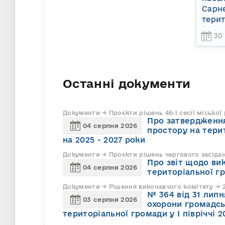
Сарне
терит
30
Останні документи
Документи → Проєкти рішень 46-ї сесії міської
Про затвердження
04 серпня 2026
простору на тери
на 2025 - 2027 роки
Документи → Проєкти рішень чергового засіда
Про звіт щодо ви
04 серпня 2026
територіальної г
Документи → Рішення виконавчого комітету → 2
№ 364 від 31 липн
03 серпня 2026
охорони громадсь
територіальної громади у І півріччі 2