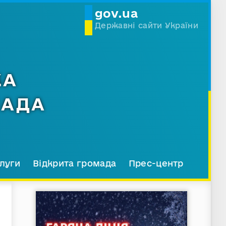
gov.ua
Державні сайти України
КА
МАДА
луги
Відкрита громада
Прес-центр