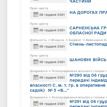
ЧАСТИНИ
Прес-центр
НА ДОРОГАХ ПР
06 грудня 2021
Прес-центр
САРНЕНСЬКА Г
06 грудня 2021
ОБЛАСНОЇ РАДИ
Діяльність → Фінанси → Бюджет → Виконання б
Січень-листопа
06 грудня 2021
Прес-центр
ШАНОВНІ ВІЙСЬ
06 грудня 2021
Документи → Розпорядження міського голови → 
№290 від 06 груд
06 грудня 2021
передачі індиві
власності С. м. т. гр. в оперативн
садок) № 5 «В..."
Документи → Розпорядження міського голови → 
№291 від 06 груд
06 грудня 2021
передачі індиві