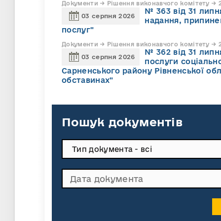
Документи → Рішення виконавчого комітету → 2
№ 363 від 31 лип
03 серпня 2026
надання, припине
послуг"
Документи → Рішення виконавчого комітету → 2
№ 362 від 31 лип
03 серпня 2026
послуги соціально
Сарненського району Рівненської обл
обставинах"
Пошук документів