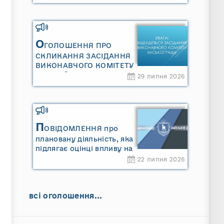
Сарненської міської
територіальної громади»
та «Звіту про стратегічну
екологічну оцінку
«Місцевого плану
О
ГОЛОШЕННЯ ПРО
управління відходами
СКЛИКАННЯ ЗАСІДАННЯ
Сарненської міської
ВИКОНАВЧОГО КОМІТЕТУ
територіальної громади»
МІСЬКОЇ РАДИ
29 липня 2026
П
ОВІДОМЛЕННЯ про
плановану діяльність, яка
підлягає оцінці впливу на
довкілля ТОВАРИСТВО З
22 липня 2026
ОБМЕЖЕНОЮ
ВІДПОВІДАЛЬНІСТЮ
"САРНИ ОІЛ"
всі оголошення...