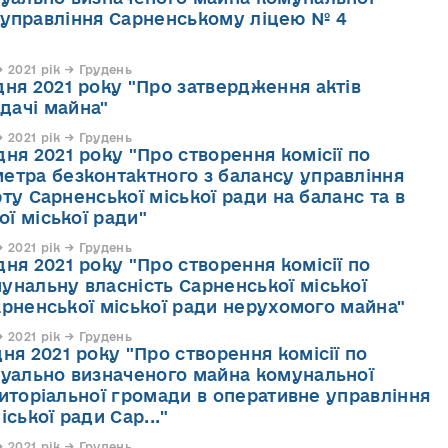
не управління Сарненському ліцею № 4
2021 рік → Грудень
дня 2021 року "Про затвердження актів
дачі майна"
2021 рік → Грудень
ня 2021 року "Про створення комісії по
етра безконтактного з балансу управління
ту Сарненської міської ради на баланс та в
ї міської ради"
2021 рік → Грудень
ня 2021 року "Про створення комісії по
унальну власність Сарненської міської
арненської міської ради нерухомого майна"
2021 рік → Грудень
ня 2021 року "Про створення комісії по
дуально визначеного майна комунальної
риторіальної громади в оперативне управління
ської ради Сар..."
2021 рік → Грудень