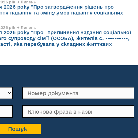
026 рік → Липень
ня 2026 року "Про затвердження рішень про
ння надання та зміну умов надання соціальних
026 рік → Липень
ня 2026 року "Про припинення надання соціальної
го супроводу cім`ї (ОСОБА), жителів с. ----------,
асті, яка перебувала у складних життєвих