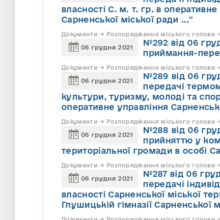
власності С. м. т. гр. в оператив
Сарненської міської ради ..."
Документи → Розпорядження міського голови → 
№292 від 06 гру
06 грудня 2021
приймання-пере
Документи → Розпорядження міського голови → 
№289 від 06 груд
06 грудня 2021
передачі термом
культури, туризму, молоді та спор
оперативне управління Сарненсько
Документи → Розпорядження міського голови → 
№288 від 06 груд
06 грудня 2021
прийняттю у ком
територіальної громади в особі С
Документи → Розпорядження міського голови → 
№287 від 06 груд
06 грудня 2021
передачі індиві
власності Сарненської міської те
Глушицькій гімназії Сарненської мі
Документи → Розпорядження міського голови → 