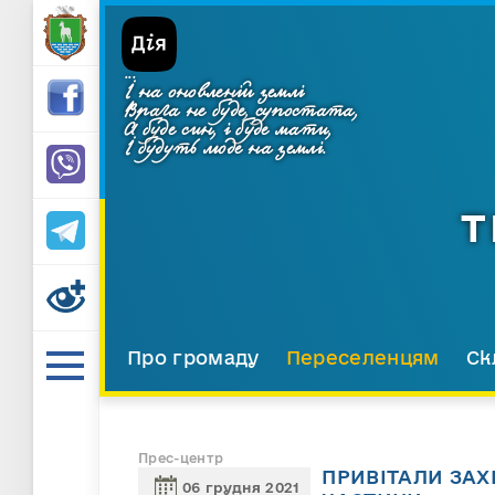
...
І на оновленій землі
Врага не буде, супостата,
А буде син, і буде мати,
І будуть люде на землі.
Т
Про громаду
Переселенцям
Ск
Прес-центр
ПРИВІТАЛИ ЗАХ
06 грудня 2021