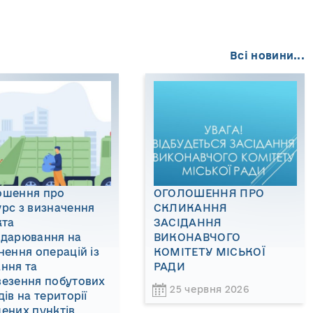
Всі новини...
ошення про
ОГОЛОШЕННЯ ПРО
рс з визначення
СКЛИКАННЯ
кта
ЗАСІДАННЯ
одарювання на
ВИКОНАВЧОГО
нення операцій із
КОМІТЕТУ МІСЬКОЇ
ння та
РАДИ
везення побутових
25 червня 2026
дів на території
ених пунктів