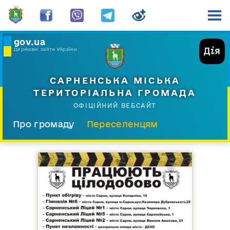
gov.ua
Державні сайти України
САРНЕНСЬКА МІСЬКА
ТЕРИТОРІАЛЬНА ГРОМАДА
ОФІЦІЙНИЙ ВЕБСАЙТ
Про громаду
Переселенцям
Склад і структура
Документи
Діяльність
Послуги
Відкрита громада
Прес-центр