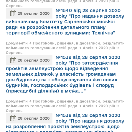
поіменного голосування сесій ради → Архів → 2020 рік →
Серпень
№1540 від 28 серпня 2020
28 серпня 2020
року "Про надання дозволу
виконавчому комітету Сарненської міської
ради на розроблення детального плану
території обмеженого вулицями: Технічна"
Документи → Протоколи, рішення, відеозаписи, результати
поіменного голосування сесій ради → Архів → 2020 рік →
Серпень
№1539 від 28 серпня 2020
28 серпня 2020
року "Про затвердження
проєктів землеустрою щодо відведення
земельних ділянок у власність громадянам
для будівництва і обслуговування житлових
будників, господарських будівель і споруд
(присадибні ділянки) в межа..."
Документи → Протоколи, рішення, відеозаписи, результати
поіменного голосування сесій ради → Архів → 2020 рік →
Серпень
№1538 від 28 серпня 2020
28 серпня 2020
року "Про надання дозволу
на розроблення проєктів землеустрою щодо