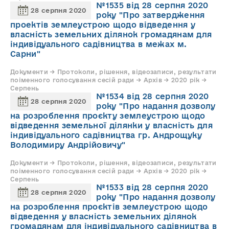
№1535 від 28 серпня 2020
28 серпня 2020
року "Про затвердження
проектів землеустрою щодо відведення у
власність земельних ділянок громадянам для
індивідуального садівництва в межах м.
Сарни"
Документи → Протоколи, рішення, відеозаписи, результати
поіменного голосування сесій ради → Архів → 2020 рік →
Серпень
№1534 від 28 серпня 2020
28 серпня 2020
року "Про надання дозволу
на розроблення проєкту землеустрою щодо
відведення земельної ділянки у власність для
індивідуального садівництва гр. Андрощуку
Володимиру Андрійовичу"
Документи → Протоколи, рішення, відеозаписи, результати
поіменного голосування сесій ради → Архів → 2020 рік →
Серпень
№1533 від 28 серпня 2020
28 серпня 2020
року "Про надання дозволу
на розроблення проєктів землеустрою щодо
відведення у власність земельних ділянок
громадянам для індивідуального садівництва в