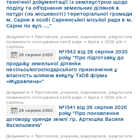
технічної документації із землеустрою щодо
поділу та об’єднання земельних ділянок в
натурі (на місцевості) територіальної громади
м. Сарни в особі Сарненської міської ради в м.
Сарни по вул. ..."
Документи → Протоколи, рішення, відеозаписи, результати
поіменного голосування сесій ради → Архів → 2020 рік →
Серпень
№1542 від 28 серпня 2020
28 серпня 2020
року "Про підготовку до
продажу земельної ділянки
несільськогосподарського призначення у
власність шляхом викупу ТзОВ фірма
«Журавлина»"
Документи → Протоколи, рішення, відеозаписи, результати
поіменного голосування сесій ради → Архів → 2020 рік →
Серпень
№1541 від 28 серпня 2020
28 серпня 2020
року "Про поновлення
договору оренди землі гр. Артюшка Василя
Васильовича"
Документи → Протоколи, рішення, відеозаписи, результати