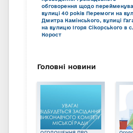
обговорення щодо перейменув
вулиці 40 років Перемоги на ву
Дмитра Камінського, вулиці Гаг
на вулицю Ігоря Сікорського в с
Корост
Головні новини
ОГОЛОШЕННЯ ПРО
Огол