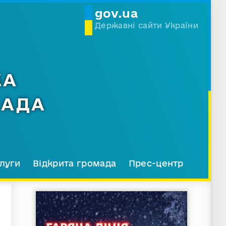
gov.ua
Державні сайти України
КА
МАДА
луги
Відкрита громада
Прес-центр