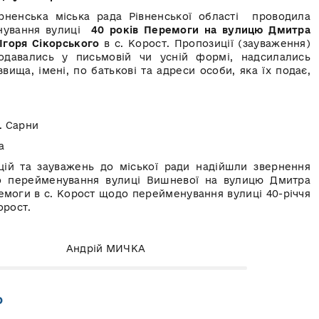
рненська міська рада Рівненської області проводила
нування вулиці
40 років Перемоги на вулицю Дмитра
Ігоря Сікорського
в с. Корост. Пропозиції (зауваження)
одавались у письмовій чи усній формі, надсилались
ища, імені, по батькові та адреси особи, яка їх подає,
. Сарни
a
ій та зауважень до міської ради надійшли звернення
о перейменування вулиці Вишневої на вулицю Дмитра
ремоги в с. Корост щодо перейменування вулиці 40-річчя
орост.
Андрій МИЧКА
о