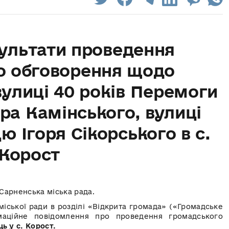
зультати проведення
о обговорення щодо
улиці 40 років Перемоги
ра Камінського, вулиці
ю Ігоря Сікорського в с.
Корост
Сарненська міська рада.
 міської ради в розділі «Відкрита громада» («Громадське
маційне повідомлення про проведення громадського
ь у с. Корост.