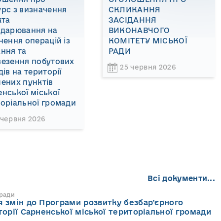
рс з визначення
СКЛИКАННЯ
кта
ЗАСІДАННЯ
одарювання на
ВИКОНАВЧОГО
нення операцій із
КОМІТЕТУ МІСЬКОЇ
ння та
РАДИ
везення побутових
25 червня 2026
дів на території
ених пунктів
нської міської
оріальної громади
 червня 2026
Всі документи...
 ради
 змін до Програми розвитку безбар’єрного
торії Сарненської міської територіальної громади