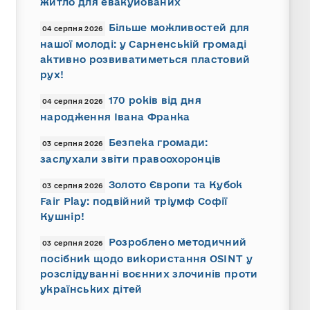
житло для евакуйованих
Більше можливостей для
04 серпня 2026
нашої молоді: у Сарненській громаді
активно розвиватиметься пластовий
рух!
170 років від дня
04 серпня 2026
народження Івана Франка
Безпека громади:
03 серпня 2026
заслухали звіти правоохоронців
Золото Європи та Кубок
03 серпня 2026
Fair Play: подвійний тріумф Софії
Кушнір!
Розроблено методичний
03 серпня 2026
посібник щодо використання OSINT у
розслідуванні воєнних злочинів проти
українських дітей