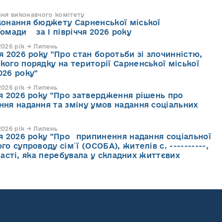
ння виконавчого комітету
конання бюджету Сарненської міської
ромади за І півріччя 2026 року
026 рік → Липень
я 2026 року "Про стан боротьби зі злочинністю,
кого порядку на території Сарненської міської
026 року"
026 рік → Липень
ня 2026 року "Про затвердження рішень про
ння надання та зміну умов надання соціальних
026 рік → Липень
ня 2026 року "Про припинення надання соціальної
го супроводу cім`ї (ОСОБА), жителів с. ----------,
асті, яка перебувала у складних життєвих