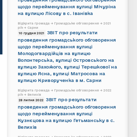
щодо перейменування вулиці Мічуріна
на вулицю Лісову в с. Іванівка
Відкрита громада → Громадське обговорення → 2021
рік → Сарни
ЗВІТ про результати
10 грудня 2021
проведення громадського обговорення
щодо перейменування вулиці
Молодогвардійців на вулицю
Волонтерська, вулиці Островського на
вулицю Захожого, вулиці Терешкової на
вулицю Ясна, вулиці Матросова на
вулицю Криворученка в м. Сарни
Відкрита громада → Громадське обговорення → 2022
рік → Велихів
ЗВІТ про результати
28 липня 2022
проведення громадського обговорення
щодо перейменування вулиці
Кузнєцова на вулицю Гетьманську в с.
Велихів