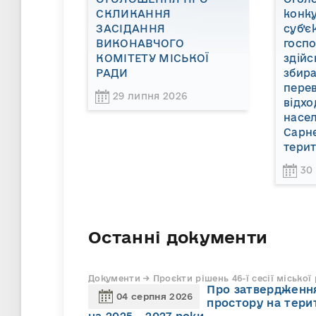
СКЛИКАННЯ
конку
ЗАСІДАННЯ
суб’є
ВИКОНАВЧОГО
госп
КОМІТЕТУ МІСЬКОЇ
здійс
РАДИ
збира
пере
29 липня 2026
відхо
насел
Сарне
терит
30
Останні документи
Документи → Проєкти рішень 46-ї сесії міської
Про затвердження
04 серпня 2026
простору на тери