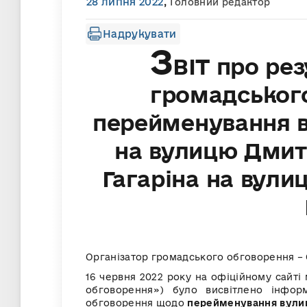
28 липня 2022
,
Головний редактор
Надрукувати
З
ВІТ про ре
громадськог
перейменування в
на вулицю Дмит
Гагаріна на вулиц
Організатор громадського обговорення – 
16 червня 2022 року на офіційному сайті
обговорення») було висвітлено інфор
обговорення щодо
перейменування вулиц