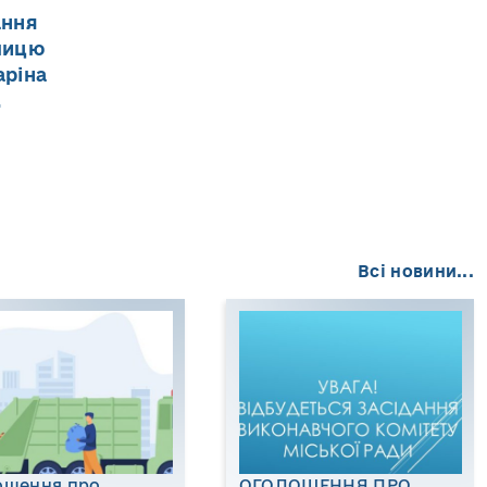
ання
лицю
аріна
.
Всі новини...
ошення про
ОГОЛОШЕННЯ ПРО