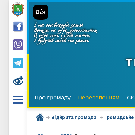
...
І на оновленій землі
Врага не буде, супостата,
А буде син, і буде мати,
І будуть люде на землі.
Т
Про громаду
Переселенцям
Ск
→
Відкрита громада
→
Громадське