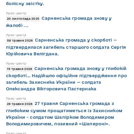
болісну звістку.
Прес-центр
Сарненська громада знову у
20 листопада 2025
жалобі ...
Прес-центр
Сарненська громада у скорботі —
08 травня 2026
підтвердилася загибель старшого солдата Сергія
Юрійовича Велігдана.
Прес-центр
Сарненська громада знову у глибокій
19 травня 2026
скорботі… Надійшло офіційне підтвердження про
загибель Захисника України — солдата
Олександра Вікторовича Пастернака
Прес-центр
27 травня Сарненська громада з
26 травня 2026
глибоким сумом прощатиметься із Захисником
України - солдатом Шапірком Володимиром
Володимировичем, позивний «Шапероні».
Прес-центр