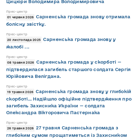
Цицюри Володимира Володимировича
Прес-центр
Сарненська громада знову отримала
01 червня 2026
болісну звістку.
Прес-центр
Сарненська громада знову у
20 листопада 2025
жалобі ...
Прес-центр
Сарненська громада у скорботі —
08 травня 2026
підтвердилася загибель старшого солдата Сергія
Юрійовича Велігдана.
Прес-центр
Сарненська громада знову у глибокій
19 травня 2026
скорботі… Надійшло офіційне підтвердження про
загибель Захисника України — солдата
Олександра Вікторовича Пастернака
Прес-центр
27 травня Сарненська громада з
26 травня 2026
глибоким сумом прощатиметься із Захисником