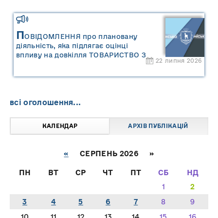
П
ОВІДОМЛЕННЯ про плановану
діяльність, яка підлягає оцінці
впливу на довкілля ТОВАРИСТВО З
22 липня 2026
ОБМЕЖЕНОЮ ВІДПОВІДАЛЬНІСТЮ
"САРНИ ОІЛ"
всі оголошення...
КАЛЕНДАР
АРХІВ ПУБЛІКАЦІЙ
«
СЕРПЕНЬ 2026 »
ПН
ВТ
СР
ЧТ
ПТ
СБ
НД
1
2
3
4
5
6
7
8
9
10
11
12
13
14
15
16