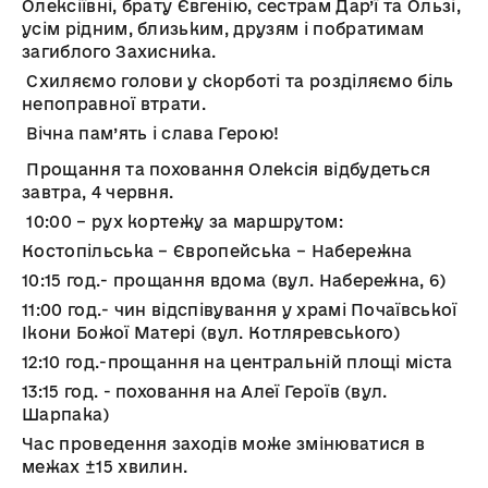
Олексіївні, брату Євгенію, сестрам Дар’ї та Ользі,
усім рідним, близьким, друзям і побратимам
загиблого Захисника.
Схиляємо голови у скорботі та розділяємо біль
непоправної втрати.
Вічна пам’ять і слава Герою!
Прощання та поховання Олексія відбудеться
завтра, 4 червня.
10:00 – рух кортежу за маршрутом:
Костопільська – Європейська – Набережна
10:15 год.- прощання вдома (вул. Набережна, 6)
11:00 год.- чин відспівування у храмі Почаївської
Ікони Божої Матері (вул. Котляревського)
12:10 год.-прощання на центральній площі міста
13:15 год. - поховання на Алеї Героїв (вул.
Шарпака)
Час проведення заходів може змінюватися в
межах ±15 хвилин.