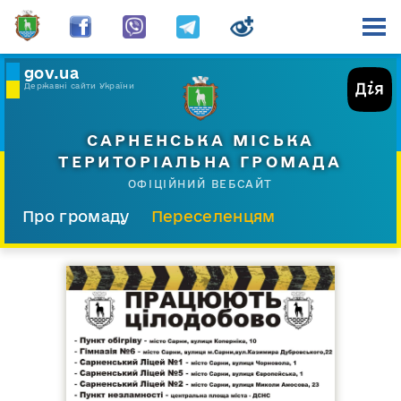
gov.ua
Державні сайти України
САРНЕНСЬКА МІСЬКА
ТЕРИТОРІАЛЬНА ГРОМАДА
ОФІЦІЙНИЙ ВЕБСАЙТ
Про громаду
Переселенцям
Склад і структура
Документи
Діяльність
Послуги
Відкрита громада
Прес-центр