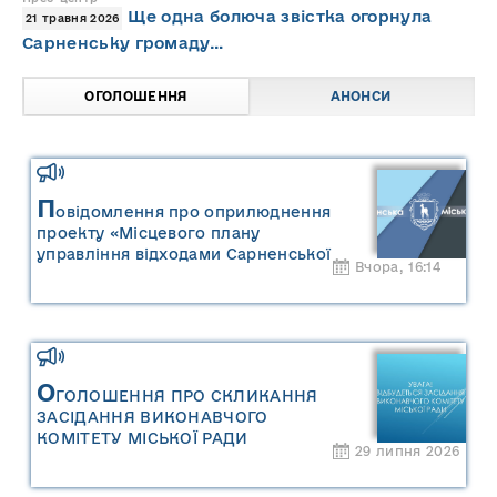
Ще одна болюча звістка огорнула
21 травня 2026
Сарненську громаду…
ОГОЛОШЕННЯ
АНОНСИ
П
овідомлення про оприлюднення
проекту «Місцевого плану
управління відходами Сарненської
Вчора, 16:14
міської територіальної громади» та
«Звіту про стратегічну екологічну
оцінку «Місцевого плану
управління відходами Сарненської
міської територіальної громади»
О
ГОЛОШЕННЯ ПРО СКЛИКАННЯ
ЗАСІДАННЯ ВИКОНАВЧОГО
КОМІТЕТУ МІСЬКОЇ РАДИ
29 липня 2026