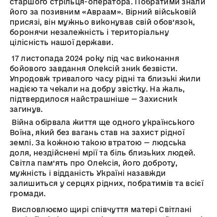
старшого стрільця-оператора. Побратими знали
його за позивним «Авраам». Вірний військовій
присязі, він мужньо виконував свій обов’язок,
боронячи незалежність і територіальну
цілісність нашої держави.
17 листопада 2024 року під час виконання
бойового завдання Олексій зник безвісти.
Упродовж тривалого часу рідні та близькі жили
надією та чекали на добру звістку. На жаль,
підтвердилося найстрашніше — Захисник
загинув.
Війна обірвала життя ще одного українського
Воїна, який без вагань став на захист рідної
землі. За кожною такою втратою — людська
доля, нездійснені мрії та біль близьких людей.
Світла пам’ять про Олексія, його доброту,
мужність і відданість Україні назавжди
залишиться у серцях рідних, побратимів та всієї
громади.
Висловлюємо щирі співчуття матері Світлані