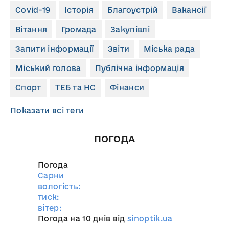
Covid-19
Історія
Благоустрій
Вакансії
Вітання
Громада
Закупівлі
Запити інформації
Звіти
Міська рада
Міський голова
Публічна інформація
Спорт
ТЕБ та НС
Фінанси
Показати всі теги
ПОГОДА
Погода
Сарни
вологість:
тиск:
вітер:
Погода на 10 днів від
sinoptik.ua