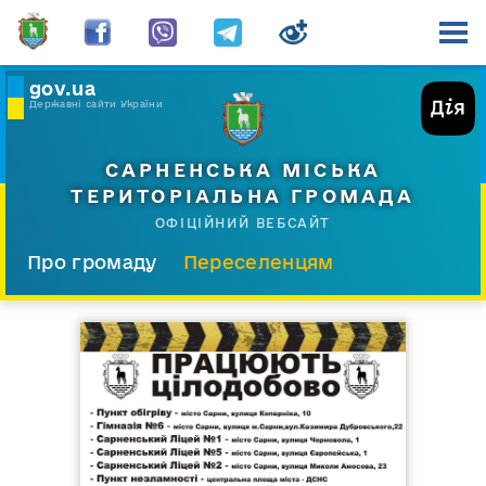
gov.ua
Державні сайти України
САРНЕНСЬКА МІСЬКА
ТЕРИТОРІАЛЬНА ГРОМАДА
ОФІЦІЙНИЙ ВЕБСАЙТ
Про громаду
Переселенцям
Склад і структура
Документи
Діяльність
Послуги
Відкрита громада
Прес-центр