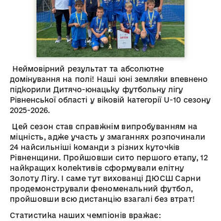
Неймовірний результат та абсолютне
домінування на полі! Наші юні земляки впевнено
підкорили Дитячо-юнацьку футбольну лігу
Рівненської області у віковій категорії U-10 сезону
2025-2026.
Цей сезон став справжнім випробуванням на
міцність, адже участь у змаганнях розпочинали
24 найсильніші команди з різних куточків
Рівненщини. Пройшовши сито першого етапу, 12
найкращих колективів сформували елітну
Золоту Лігу. І саме тут вихованці ДЮСШ Сарни
продемонстрували феноменальний футбол,
пройшовши всю дистанцію взагалі без втрат!
Статистика наших чемпіонів вражає: