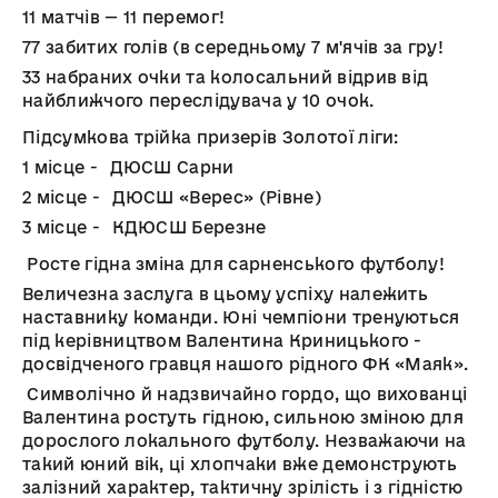
11 матчів — 11 перемог!
77 забитих голів (в середньому 7 м'ячів за гру!
33 набраних очки та колосальний відрив від
найближчого переслідувача у 10 очок.
Підсумкова трійка призерів Золотої ліги:
1 місце - ДЮСШ Сарни
2 місце - ДЮСШ «Верес» (Рівне)
3 місце - КДЮСШ Березне
Росте гідна зміна для сарненського футболу!
Величезна заслуга в цьому успіху належить
наставнику команди. Юні чемпіони тренуються
під керівництвом Валентина Криницького -
досвідченого гравця нашого рідного ФК «Маяк».
Символічно й надзвичайно гордо, що вихованці
Валентина ростуть гідною, сильною зміною для
дорослого локального футболу. Незважаючи на
такий юний вік, ці хлопчаки вже демонструють
залізний характер, тактичну зрілість і з гідністю