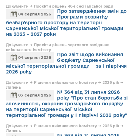
Документи → Проєкти рішень 46-ї сесії міської ради
Про затвердження змін до
04 серпня 2026
Програми розвитку
безбар’єрного простору на території
Сарненської міської територіальної громади
на 2025 - 2027 роки
Документи → Проєкти рішень чергового засідання
виконавчого комітету
Про звіт щодо виконання
04 серпня 2026
бюджету Сарненської
міської територіальної громади за І півріччя
2026 року
Документи → Рішення виконавчого комітету → 2026 рік →
Липень
№ 364 від 31 липня 2026
03 серпня 2026
року "Про стан боротьби зі
злочинністю, охорони громадського порядку
на території Сарненської міської
територіальної громади у І півріччі 2026 року"
Документи → Рішення виконавчого комітету → 2026 рік →
Липень
№ 363 від 31 липня 2026