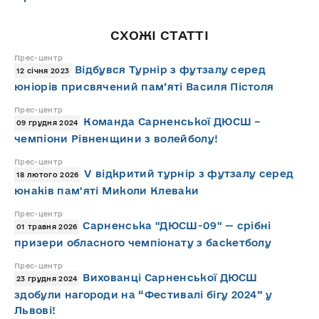
СХОЖІ СТАТТІ
Прес-центр
Відбувся Турнір з футзалу серед
12 січня 2023
юніорів присвячений пам’яті Василя Пістоля
Прес-центр
Команда Сарненської ДЮСШ –
09 грудня 2024
чемпіони Рівненщини з волейболу!
Прес-центр
V відкритий турнір з футзалу серед
18 лютого 2026
юнаків пам'яті Миколи Клеваки
Прес-центр
Сарненська "ДЮСШ-09" — срібні
01 травня 2026
призери обласного чемпіонату з баскетболу
Прес-центр
Вихованці Сарненської ДЮСШ
23 грудня 2024
здобули нагороди на “Фестивалі бігу 2024” у
Львові!