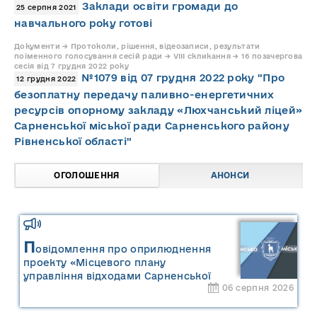
Заклади освіти громади до
25 серпня 2021
навчального року готові
Документи → Протоколи, рішення, відеозаписи, результати
поіменного голосування сесій ради → VIII скликання → 16 позачергова
сесія від 7 грудня 2022 року
№1079 від 07 грудня 2022 року "Про
12 грудня 2022
безоплатну передачу паливно-енергетичних
ресурсів опорному закладу «Люхчанський ліцей»
Сарненської міської ради Сарненського району
Рівненської області"
ОГОЛОШЕННЯ
АНОНСИ
П
овідомлення про оприлюднення
проекту «Місцевого плану
управління відходами Сарненської
06 серпня 2026
міської територіальної громади» та
«Звіту про стратегічну екологічну
оцінку «Місцевого плану