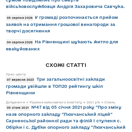
військовослужбовця Андрія Захаровича Савчука.
У громаді розпочинається прийом
05 серпня 2026
заявок на отримання грошової винагороди за
творчі досягнення
На Рівненщині шукають житло для
04 серпня 2026
евакуйованих
СХОЖІ СТАТТІ
Прес-центр
Три загальноосвітні заклади
07 вересня 2023
громади увійшли в ТОП20 рейтингу шкіл
Рівненщини
Документи → Рішення виконавчого комітету → 2021 рік → Січень
№47 від 05 січня 2021 року "Про зміну
05 січня 2021
назв опорного закладу "Люхчанський ліцей"
Сарненської районної ради та філій І ступеня с.
Обірки і с. Дубки опорного закладу "Люхчанський