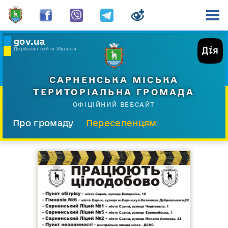
gov.ua
Державні сайти України
САРНЕНСЬКА МІСЬКА
ТЕРИТОРІАЛЬНА ГРОМАДА
ОФІЦІЙНИЙ ВЕБСАЙТ
Про громаду
Переселенцям
Склад і структура
Документи
Діяльність
Послуги
Відкрита громада
Прес-центр