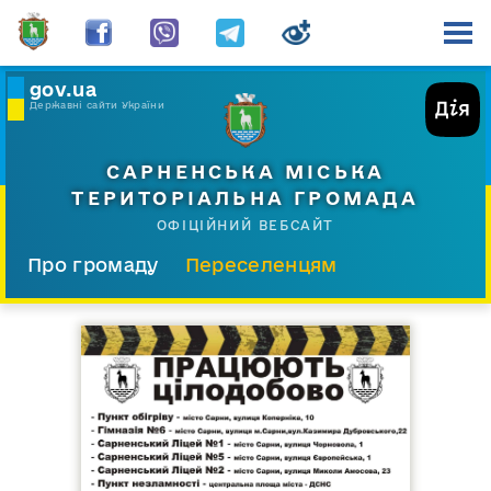
gov.ua
Державні сайти України
САРНЕНСЬКА МІСЬКА
ТЕРИТОРІАЛЬНА ГРОМАДА
ОФІЦІЙНИЙ ВЕБСАЙТ
Про громаду
Переселенцям
Склад і структура
Документи
Діяльність
Послуги
Відкрита громада
Прес-центр