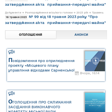
затвердження акта приймання-передачі майна"
Документи → Розпорядження міського голови → 2023 рік → Травень
№ 99 від 18 травня 2023 року "Про
18 травня 2023
затвердження акта приймання-передачі майна"
ОГОЛОШЕННЯ
АНОНСИ
П
овідомлення про оприлюднення
проекту «Місцевого плану
управління відходами Сарненської
Вчора, 16:14
міської територіальної громади» та
«Звіту про стратегічну екологічну
оцінку «Місцевого плану
управління відходами Сарненської
міської територіальної громади»
О
ГОЛОШЕННЯ ПРО СКЛИКАННЯ
ЗАСІДАННЯ ВИКОНАВЧОГО
КОМІТЕТУ МІСЬКОЇ РАДИ