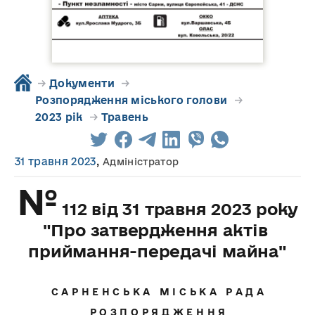
→
Документи
→
Розпорядження міського голови
→
2023 рік
→
Травень
31 травня 2023
,
Адміністратор
№
112 від 31 травня 2023 року
"Про затвердження актів
приймання-передачі майна"
С А Р Н Е Н С Ь К А М І С Ь К А Р А Д А
Р О З П О Р Я Д Ж Е Н Н Я