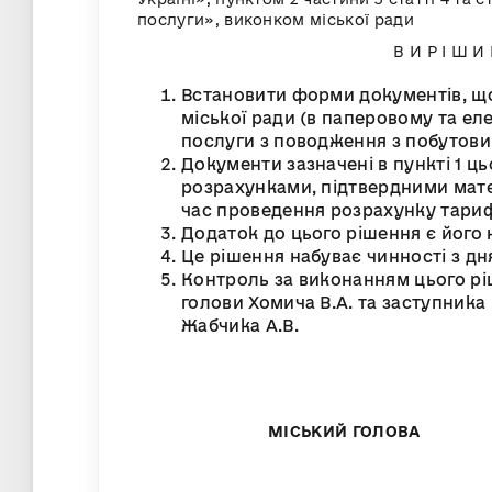
послуги», виконком міс
В И Р І Ш И В
Встановити форми документів, що
міської ради (в паперовому та ел
послуги з поводження з побутови
Документи зазначені в пункті 1 ц
розрахунками, підтвердними мате
час проведення розрахунку тариф
Додаток до цього рішення є його
Це рішення набуває чинності з д
Контроль за виконанням цього рі
голови Хомича В.А. та заступника
Жабчика А.В.
МІСЬКИЙ ГО