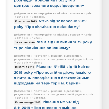
розгляду тарифів на послуги з
централізованого водовідведення»
Документи → Розпорядження міського голови → Архів
→ 2019 рік → Вересень
№123 від 12 вересня 2019
12 вересня 2019
року "Про скликання виконкому"
Документи → Розпорядження міського голови → Архів
→ 2019 рік → Липень
№101 від 08 липня 2019 року
08 липня 2019
"Про скликання виконкому"
Документи → Протоколи, рішення, відеозаписи,
результати поіменного голосування сесій ради → Архів
→ 2019 рік → Квітень
Рішення №1158 від 19 квітня
19 квітня 2019
2019 року «Про постійно діючу комісію
з питань поводження з безхазяйними
відходами на території м. Сарни»
Документи → Протоколи, рішення, відеозаписи,
результати поіменного голосування сесій ради → Архів
→ 2019 рік → Листопад
Рішення №1307 від
19 листопада 2019
8.11.2019 «Про внесення змін до