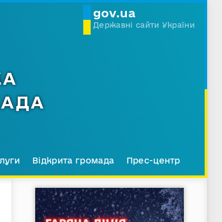
gov.ua
Державні сайти України
КА
МАДА
луги
Відкрита громада
Прес-центр