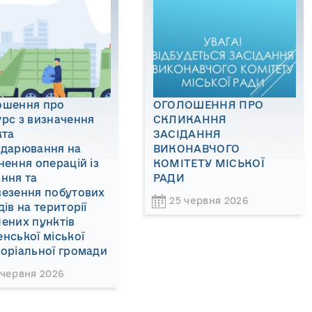
ошення про
ОГОЛОШЕННЯ ПРО
рс з визначення
СКЛИКАННЯ
кта
ЗАСІДАННЯ
одарювання на
ВИКОНАВЧОГО
нення операцій із
КОМІТЕТУ МІСЬКОЇ
ння та
РАДИ
везення побутових
25 червня 2026
дів на території
ених пунктів
нської міської
оріальної громади
 червня 2026