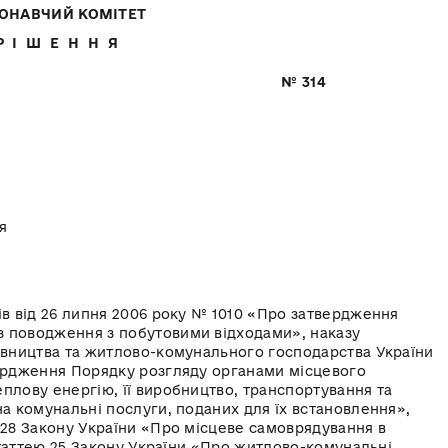
ОНАВЧИЙ КОМІТЕТ
Р І Ш Е Н Н Я
 2019 року № 314
я
ів від 26 липня 2006 року № 1010 «Про затвердження
з поводження з побутовими відходами», наказу
дівництва та житлово-комунального господарства України
вердження Порядку розгляду органами місцевого
плову енергію, її виробництво, транспортування та
на комунальні послуги, поданих для їх встановлення»,
 28 Закону України «Про місцеве самоврядування в
 статтею 25 Закону України «Про житлово-комунальні