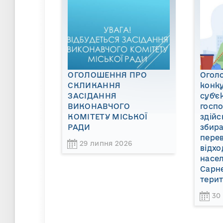
ОГОЛОШЕННЯ ПРО
Огол
СКЛИКАННЯ
конку
ЗАСІДАННЯ
суб’є
ВИКОНАВЧОГО
госп
КОМІТЕТУ МІСЬКОЇ
здійс
РАДИ
збира
пере
29 липня 2026
відхо
насел
Сарне
терит
30