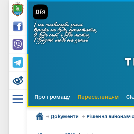
...
І на оновленій землі
Врага не буде, супостата,
А буде син, і буде мати,
І будуть люде на землі.
Т
Про громаду
Переселенцям
Ск
→
Документи
→
Рішення виконавчо