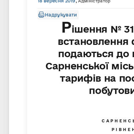
18 вересня 2019
,
Адміністратор
Надрукувати
Р
ішення № 31
встановлення 
подаються до 
Сарненської міс
тарифів на по
побутов
С А Р Н Е Н 
Р І В Н Е