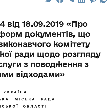
4 від 18.09.2019 «Про
форм документів, що
виконавчого комітету
ької ради щодо розгляду
слуги з поводження з
ими відходами»
У К Р А Ї Н А
С Ь К А М І С Ь К А Р А Д А
 Н С Ь К О Ї О Б Л А С Т І