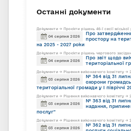
Останні документи
Документи → Проєкти рішень 46-ї сесії міської
Про затвердження
04 серпня 2026
простору на тери
на 2025 - 2027 роки
Документи → Проєкти рішень чергового засіда
Про звіт щодо ви
04 серпня 2026
територіальної г
Документи → Рішення виконавчого комітету → 2
№ 364 від 31 липн
03 серпня 2026
охорони громадсь
територіальної громади у І півріччі 2
Документи → Рішення виконавчого комітету → 2
№ 363 від 31 лип
03 серпня 2026
надання, припине
послуг"
Документи → Рішення виконавчого комітету → 2
№ 362 від 31 лип
03 серпня 2026
послуги соціально