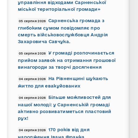
управління відходами Сарненської
міської територіальної громади»
Сарненська громада з
05 серпня 2026
глибоким сумом повідомляє про
смерть військовослужбовця Андрія
Захаровича Савчука.
У громаді розпочинається
05 серпня 2026
прийом заявок на отримання грошової
винагороди за творчі досягнення
На Рівненщині шукають
04 серпня 2026
житло для евакуйованих
Більше можливостей для
04 серпня 2026
нашої молоді: у Сарненській громаді
активно розвиватиметься пластовий
рух!
170 років від дня
04 серпня 2026
народження Івана Франка