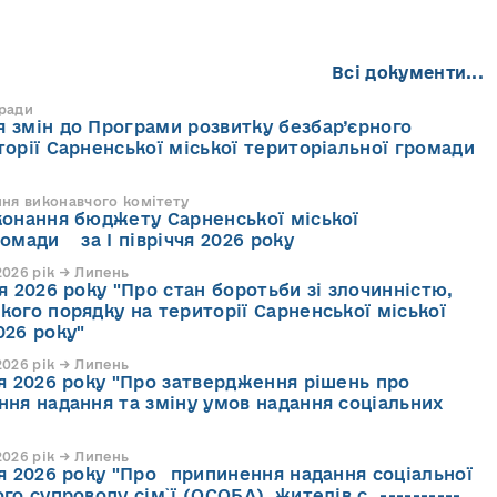
Всі документи...
 ради
 змін до Програми розвитку безбар’єрного
торії Сарненської міської територіальної громади
ння виконавчого комітету
конання бюджету Сарненської міської
ромади за І півріччя 2026 року
026 рік → Липень
я 2026 року "Про стан боротьби зі злочинністю,
кого порядку на території Сарненської міської
026 року"
026 рік → Липень
ня 2026 року "Про затвердження рішень про
ння надання та зміну умов надання соціальних
026 рік → Липень
ня 2026 року "Про припинення надання соціальної
го супроводу cім`ї (ОСОБА), жителів с. ----------,