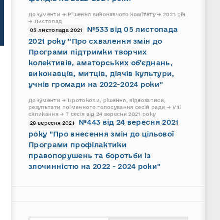
Документи → Рішення виконавчого комітету → 2021 рік
→ Листопад
№533 від 05 листопада
05 листопада 2021
2021 року "Про схвалення змін до
Програми підтримки творчих
колективів, аматорських об’єднань,
виконавців, митців, діячів культури,
учнів громади на 2022-2024 роки"
Документи → Протоколи, рішення, відеозаписи,
результати поіменного голосування сесій ради → VIII
скликання → 7 сесія від 24 вересня 2021 року
№443 від 24 вересня 2021
28 вересня 2021
року "Про внесення змін до цільової
Програми профілактики
правопорушень та боротьби із
злочинністю на 2022 - 2024 роки"