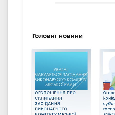
Головні новини
ОГОЛОШЕННЯ ПРО
Огол
СКЛИКАННЯ
конку
ЗАСІДАННЯ
суб’є
ВИКОНАВЧОГО
госп
КОМІТЕТУ МІСЬКОЇ
здійс