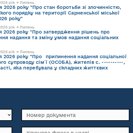
026 рік → Липень
я 2026 року "Про стан боротьби зі злочинністю,
кого порядку на території Сарненської міської
026 року"
026 рік → Липень
ня 2026 року "Про затвердження рішень про
ння надання та зміну умов надання соціальних
026 рік → Липень
ня 2026 року "Про припинення надання соціальної
го супроводу cім`ї (ОСОБА), жителів с. ----------,
асті, яка перебувала у складних життєвих