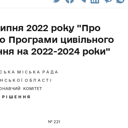
 липня 2022 року "Про
о Програми цивільного
ння на 2022-2024 роки"
 С Ь К А М І С Ь К А Р А Д А
 Н С Ь К О Ї О Б Л А С Т І
ОНАВЧИЙ КОМІТЕТ
Р І Ш Е Н Н Я
року № 221