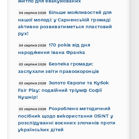
житло для евакуйованих
Більше можливостей для
04 серпня 2026
нашої молоді: у Сарненській громаді
активно розвиватиметься пластовий
рух!
170 років від дня
04 серпня 2026
народження Івана Франка
Безпека громади:
03 серпня 2026
заслухали звіти правоохоронців
Золото Європи та Кубок
03 серпня 2026
Fair Play: подвійний тріумф Софії
Кушнір!
Розроблено методичний
03 серпня 2026
посібник щодо використання OSINT у
розслідуванні воєнних злочинів проти
українських дітей