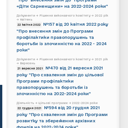
«Діти Сарненщини» на 2022-2024 роки"
Документи → Рішення виконавчого комітету → 2022 рік
→ Квітень
№157 від 20 квітня 2022 року
22 квітня 2022
"Про внесення змін до Програми
профілактики правопорушень та
боротьби із злочинністю на 2022 - 2024
роки"
Документи → Рішення виконавчого комітету → 2021 рік
→ Вересень
№470 від 21 вересня 2021
21 вересня 2021
року "Про схвалення змін до цільової
Програми профілактики
правопорушень та боротьби із
злочинністю на 2022-2024 роки"
Діяльність → Цільові програми → 2022-2024 роки
№594 від 20 грудня 2021
22 грудня 2021
року "Про схвалення змін до Програми
розвитку та збереження архівних
фондів на 2022-2024 роки"