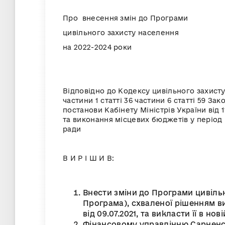
Про внесення змін до Програми
цивільного захисту населення
на 2022-2024 роки
Відповідно до Кодексу цивільного захисту У
частини 1 статті 36 частини 6 статті 59 З
постанови Кабінету Міністрів України від
та виконання місцевих бюджетів у період 
ради
В И Р І Ш И В:
Внести зміни до Програми цивільн
Програма), схваленої рішенням в
від 09.07.2021, та викласти її в но
Фінансовому управлінню Сарненсь