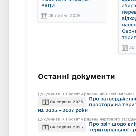
РАДИ
збира
пере
29 липня 2026
відхо
насел
Сарне
терит
30
Останні документи
Документи → Проєкти рішень 46-ї сесії міської
Про затвердження
04 серпня 2026
простору на тери
на 2025 - 2027 роки
Документи → Проєкти рішень чергового засіда
Про звіт щодо ви
04 серпня 2026
територіальної г