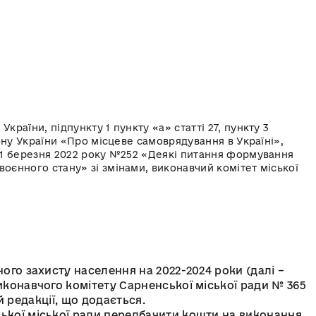
країни, підпункту 1 пункту «а» статті 27, пункту 3
акону України «Про місцеве самоврядування в Україні»,
 11 березня 2022 року №252 «Деякі питання формування
воєнного стану» зі змінами, виконавчий комітет міської
ого захисту населення на 2022-2024 роки (далі –
иконавчого комітету Сарненської міської ради № 365
вій редакції, що додається.
кої міської ради передбачити кошти на виконання