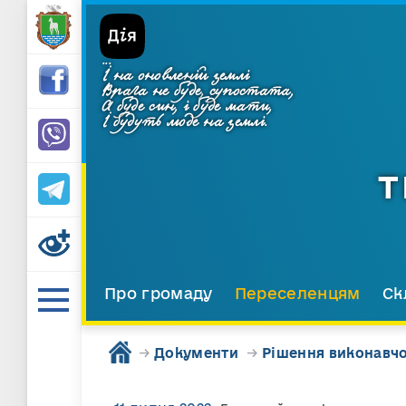
...
І на оновленій землі
Врага не буде, супостата,
А буде син, і буде мати,
І будуть люде на землі.
Т
Про громаду
Переселенцям
Ск
→
Документи
→
Рішення виконавчо