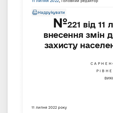
11 липня 2022
,
Головний редактор
Надрукувати
№
221 від 11
внесення змін д
захисту населе
С А Р Н Е Н
Р І В Н Е
ВИК
11 липня 2022 