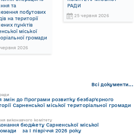
ння та
РАДИ
везення побутових
25 червня 2026
дів на території
ених пунктів
нської міської
оріальної громади
 червня 2026
Всі документи...
 ради
 змін до Програми розвитку безбар’єрного
торії Сарненської міської територіальної громади
ння виконавчого комітету
конання бюджету Сарненської міської
ромади за І півріччя 2026 року