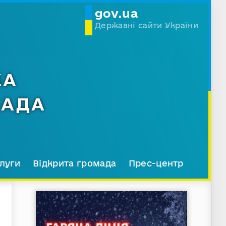
gov.ua
Державні сайти України
КА
МАДА
луги
Відкрита громада
Прес-центр