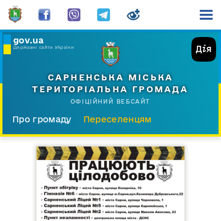
gov.ua
Державні сайти України
САРНЕНСЬКА МІСЬКА
ТЕРИТОРІАЛЬНА ГРОМАДА
ОФІЦІЙНИЙ ВЕБСАЙТ
Про громаду
Переселенцям
Склад і структура
Документи
Діяльність
Послуги
Відкрита громада
Прес-центр