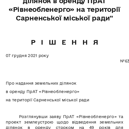
ділянок в оренду ПрАТ
«Рівнеобленерго» на території
Сарненської міської ради"
Р І Ш Е Н Н Я
07 грудня 2021 року
№63
Про надання земельних ділянок
в оренду ПрАТ «Рівнеобленерго»
на території Сарненської міської ради
Розглянувши заяву ПрАТ «Рівнеобленерго» та
проект землеустрою щодо відведення земельних
ділянок в оренду строком на 49 років для