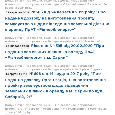
Документи → Протоколи, рішення, відеозаписи, результати
поіменного голосування сесій ради → VIII скликання → 7 сесія від 24
вересня 2021 року
№503 від 24 вересня 2021 року "Про
28 вересня 2021
надання дозволу на виготовлення проєкту
землеустрою щодо відведення земельної ділянки
в оренду ПрАТ «Рівнеобленерго»"
Документи → Протоколи, рішення, відеозаписи, результати
поіменного голосування сесій ради → Архів → 2020 рік → Лютий
Рішення №1395 від 20.02.2020 “Про
20 лютого 2020
надання земельних ділянок в оренду ПрАТ
«Рівнеобленерго» в м. Сарни”
Документи → Протоколи, рішення, відеозаписи, результати
поіменного голосування сесій ради → Архів → 2017 рік → Грудень
№696 від 14 грудня 2017 року "Про
14 грудня 2017
надання дозволу Організація, 1 на виготовлення
проекту землеустрою щодо відведення
земельних ділянок в оренду в м. Сарни по вул.
Соборній, 21"
Документи → Протоколи, рішення, відеозаписи, результати
поіменного голосування сесій ради → VIII скликання → 5 сесія від 28
травня 2021 року