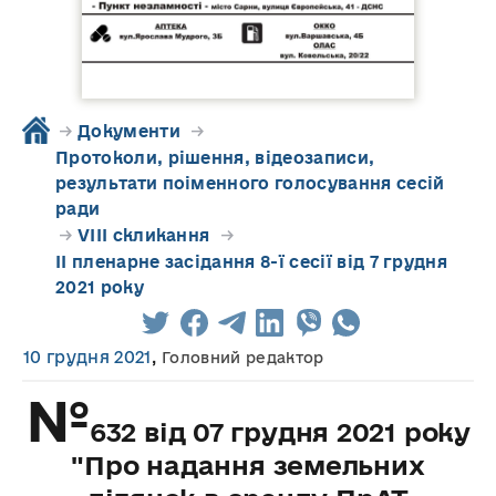
→
Документи
→
Протоколи, рішення, відеозаписи,
результати поіменного голосування сесій
ради
→
VIII скликання
→
IІ пленарне засідання 8-ї сесії від 7 грудня
2021 року
10 грудня 2021
,
Головний редактор
№
632 від 07 грудня 2021 року
"Про надання земельних