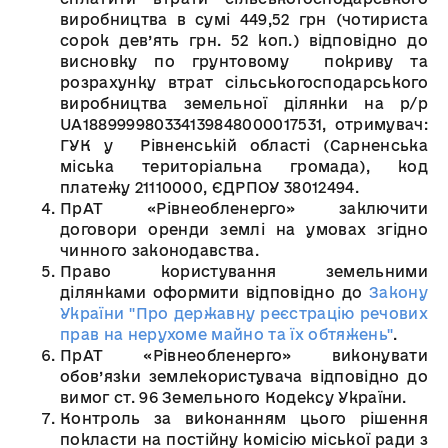
виробництва в сумі 449,52 грн (чотириста
сорок дев’ять грн. 52 коп.) відповідно до
висновку по грунтовому покриву та
розрахунку втрат сільськогосподарського
виробництва земельної ділянки на р/р
UA188999980334139848000017531, отримувач:
ГУК у Рівненській області (Сарненська
міська територіальна громада), код
платежу 21110000, ЄДРПОУ 38012494.
ПрАТ «Рівнеобленерго» заключити
договори оренди землі на умовах згідно
чинного законодавства.
Право користування земельними
ділянками оформити відповідно до
Закону
України "Про державну реєстрацію речових
прав на нерухоме майно та їх обтяжень"
.
ПрАТ «Рівнеобленерго» виконувати
обов’язки землекористувача відповідно до
вимог ст. 96 Земельного Кодексу України.
Контроль за виконанням цього рішення
покласти на постійну комісію міської ради з