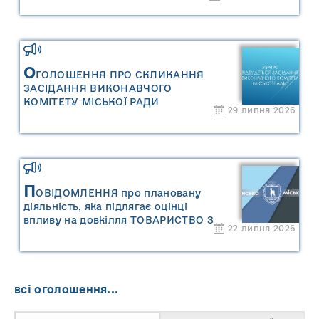
«Звіту про стратегічну екологічну
оцінку «Місцевого плану
управління відходами Сарненської
міської територіальної громади»
О
ГОЛОШЕННЯ ПРО СКЛИКАННЯ
ЗАСІДАННЯ ВИКОНАВЧОГО
КОМІТЕТУ МІСЬКОЇ РАДИ
29 липня 2026
П
ОВІДОМЛЕННЯ про плановану
діяльність, яка підлягає оцінці
впливу на довкілля ТОВАРИСТВО З
22 липня 2026
ОБМЕЖЕНОЮ ВІДПОВІДАЛЬНІСТЮ
"САРНИ ОІЛ"
всі оголошення...