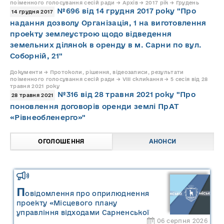
поіменного голосування сесій ради → Архів → 2017 рік → Грудень
№696 від 14 грудня 2017 року "Про
14 грудня 2017
надання дозволу Організація, 1 на виготовлення
проекту землеустрою щодо відведення
земельних ділянок в оренду в м. Сарни по вул.
Соборній, 21"
Документи → Протоколи, рішення, відеозаписи, результати
поіменного голосування сесій ради → VIII скликання → 5 сесія від 28
травня 2021 року
№316 від 28 травня 2021 року "Про
28 травня 2021
поновлення договорів оренди землі ПрАТ
«Рівнеобленерго»"
ОГОЛОШЕННЯ
АНОНСИ
П
овідомлення про оприлюднення
проекту «Місцевого плану
управління відходами Сарненської
06 серпня 2026
міської територіальної громади» та