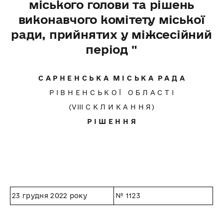
міського голови та рішень
виконавчого комітету міської
ради, прийнятих у міжсесійний
період "
С А Р Н Е Н С Ь К А М І С Ь К А Р А Д А
Р І В Н Е Н С Ь К О Ї О Б Л А С Т І
(VІII С К Л И К А Н Н Я)
Р І Ш Е Н Н Я
23 грудня 2022 року
№ 1123