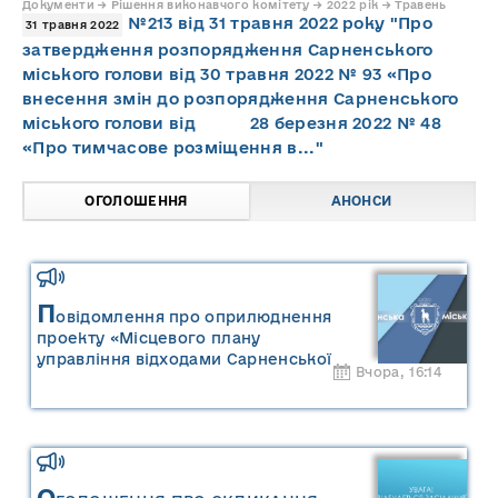
Документи → Рішення виконавчого комітету → 2022 рік → Травень
№213 від 31 травня 2022 року "Про
31 травня 2022
затвердження розпорядження Сарненського
міського голови від 30 травня 2022 № 93 «Про
внесення змін до розпорядження Сарненського
міського голови від 28 березня 2022 № 48
«Про тимчасове розміщення в..."
ОГОЛОШЕННЯ
АНОНСИ
П
овідомлення про оприлюднення
проекту «Місцевого плану
управління відходами Сарненської
Вчора, 16:14
міської територіальної громади» та
«Звіту про стратегічну екологічну
оцінку «Місцевого плану
управління відходами Сарненської
міської територіальної громади»
О