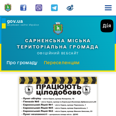
gov.ua
Державні сайти України
САРНЕНСЬКА МІСЬКА
ТЕРИТОРІАЛЬНА ГРОМАДА
ОФІЦІЙНИЙ ВЕБСАЙТ
Про громаду
Переселенцям
Склад і структура
Документи
Діяльність
Послуги
Відкрита громада
Прес-центр