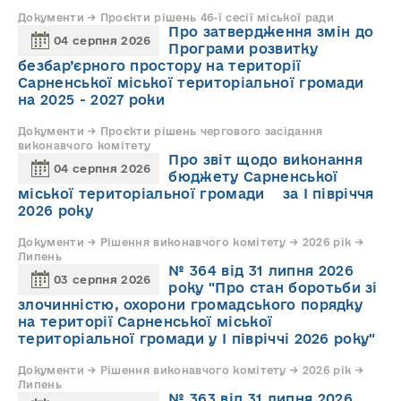
Документи → Проєкти рішень 46-ї сесії міської ради
Про затвердження змін до
04 серпня 2026
Програми розвитку
безбар’єрного простору на території
Сарненської міської територіальної громади
на 2025 - 2027 роки
Документи → Проєкти рішень чергового засідання
виконавчого комітету
Про звіт щодо виконання
04 серпня 2026
бюджету Сарненської
міської територіальної громади за І півріччя
2026 року
Документи → Рішення виконавчого комітету → 2026 рік →
Липень
№ 364 від 31 липня 2026
03 серпня 2026
року "Про стан боротьби зі
злочинністю, охорони громадського порядку
на території Сарненської міської
територіальної громади у І півріччі 2026 року"
Документи → Рішення виконавчого комітету → 2026 рік →
Липень
№ 363 від 31 липня 2026