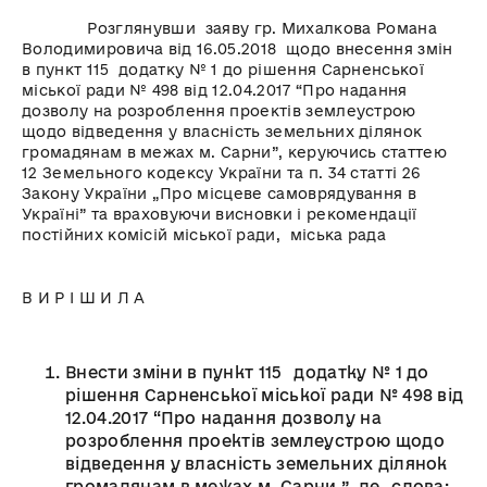
Розглянувши заяву гр. Михалкова Романа
Володимировича від 16.05.2018 щодо внесення змін
в пункт 115 додатку № 1 до рішення Сарненської
міської ради № 498 від 12.04.2017 “Про надання
дозволу на розроблення проектів землеустрою
щодо відведення у власність земельних ділянок
громадянам в межах м. Сарни”, керуючись статтею
12 Земельного кодексу України та п. 34 статті 26
Закону України „Про місцеве самоврядування в
Україні” та враховуючи висновки і рекомендації
постійних комісій міської ради, міська рада
В И Р І Ш И Л А
Внести зміни в пункт 115 додатку № 1 до
рішення Сарненської міської ради № 498 від
12.04.2017 “Про надання дозволу на
розроблення проектів землеустрою щодо
відведення у власність земельних ділянок
громадянам в межах м. Сарни ”, де слова: