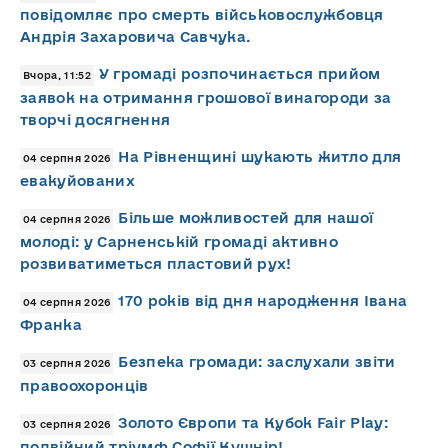
повідомляє про смерть військовослужбовця
Андрія Захаровича Савчука.
У громаді розпочинається прийом
Вчора, 11:52
заявок на отримання грошової винагороди за
творчі досягнення
На Рівненщині шукають житло для
04 серпня 2026
евакуйованих
Більше можливостей для нашої
04 серпня 2026
молоді: у Сарненській громаді активно
розвиватиметься пластовий рух!
170 років від дня народження Івана
04 серпня 2026
Франка
Безпека громади: заслухали звіти
03 серпня 2026
правоохоронців
Золото Європи та Кубок Fair Play:
03 серпня 2026
подвійний тріумф Софії Кушнір!