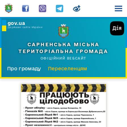
gov.ua
Державні сайти України
САРНЕНСЬКА МІСЬКА
ТЕРИТОРІАЛЬНА ГРОМАДА
ОФІЦІЙНИЙ ВЕБСАЙТ
Про громаду
Переселенцям
Склад і структура
Документи
Діяльність
Послуги
Відкрита громада
Прес-центр