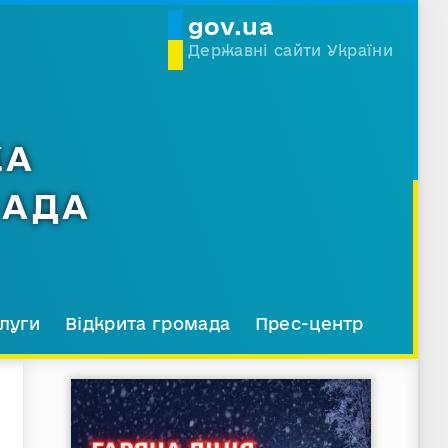
gov.ua
Державні сайти України
КА
МАДА
луги
Відкрита громада
Прес-центр