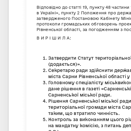
Відповідно до статті 19, пункту 48 частин
в Україні», пункту 2 Положення про держа
затвердженого Постановою Кабінету Міністр
протоколи громадських обговорень проект
Рівненської області, за погодженням з пос
В И Р І Ш И Л А:
Затвердити Статут територіальної
(додається)».
Секретарю ради здійснити держав
міста Сарни Рівненської області 
Головному спеціалісту міськвикон
дане рішення в газеті «Сарненськ
Сарненської міської ради.
Рішення Сарненської міської ради
територіальної громади міста Сарн
таким, що втратило чинність.
Контроль за виконанням цього рі
на мандатну комісію, з питань де