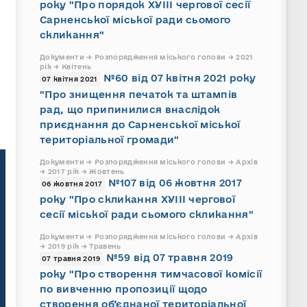
року "Про порядок ХУІІІ чергової сесії
Сарненської міської ради сьомого
скликання"
Документи → Розпорядження міського голови → 2021
рік → Квітень
№60 від 07 квітня 2021 року
07 квітня 2021
"Про знищення печаток та штампів
рад, що припинилися внаслідок
приєднання до Сарненської міської
територіальної громади"
Документи → Розпорядження міського голови → Архів
→ 2017 рік → Жовтень
№107 від 06 жовтня 2017
06 жовтня 2017
року "Про скликання ХУІІІ чергової
сесії міської ради сьомого скликання"
Документи → Розпорядження міського голови → Архів
→ 2019 рік → Травень
№59 від 07 травня 2019
07 травня 2019
року "Про створення тимчасової комісії
по вивченню пропозиції щодо
створення об’єднаної територіальної