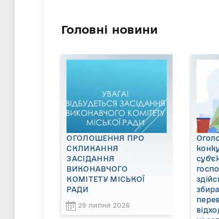
Головні новини
ОГОЛОШЕННЯ ПРО
Огол
СКЛИКАННЯ
конку
ЗАСІДАННЯ
суб’є
ВИКОНАВЧОГО
госп
КОМІТЕТУ МІСЬКОЇ
здійс
РАДИ
збира
пере
29 липня 2026
відхо