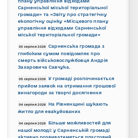
плану управління відходами
Сарненської міської територіальної
громади» та «Звіту про стратегічну
екологічну оцінку «Місцевого плану
управління відходами Сарненської
міської територіальної громади»
Сарненська громада з
05 серпня 2026
глибоким сумом повідомляє про
смерть військовослужбовця Андрія
Захаровича Савчука.
У громаді розпочинається
05 серпня 2026
прийом заявок на отримання грошової
винагороди за творчі досягнення
На Рівненщині шукають
04 серпня 2026
житло для евакуйованих
Більше можливостей для
04 серпня 2026
нашої молоді: у Сарненській громаді
активно розвиватиметься пластовий