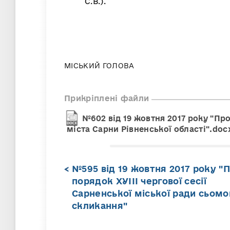
С.В.).
МІСЬКИЙ ГОЛОВА
Прикріплені файли
№602 від 19 жовтня 2017 року "Пр
міста Сарни Рівненської області".doc
№595 від 19 жовтня 2017 року "
порядок ХУІІІ чергової сесії
Сарненської міської ради сьомо
скликання"