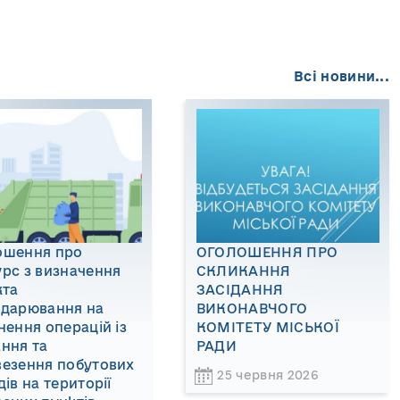
Всі новини...
ошення про
ОГОЛОШЕННЯ ПРО
рс з визначення
СКЛИКАННЯ
кта
ЗАСІДАННЯ
одарювання на
ВИКОНАВЧОГО
нення операцій із
КОМІТЕТУ МІСЬКОЇ
ння та
РАДИ
везення побутових
25 червня 2026
дів на території