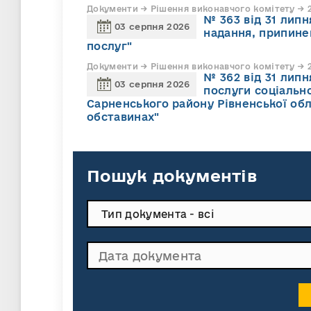
Документи → Рішення виконавчого комітету → 2
№ 363 від 31 лип
03 серпня 2026
надання, припине
послуг"
Документи → Рішення виконавчого комітету → 2
№ 362 від 31 лип
03 серпня 2026
послуги соціально
Сарненського району Рівненської обл
обставинах"
Пошук документів