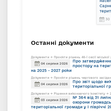
насел
Сарне
терит
30
Останні документи
Документи → Проєкти рішень 46-ї сесії міської
Про затвердження
04 серпня 2026
простору на тери
на 2025 - 2027 роки
Документи → Проєкти рішень чергового засіда
Про звіт щодо ви
04 серпня 2026
територіальної г
Документи → Рішення виконавчого комітету → 2
№ 364 від 31 липн
03 серпня 2026
охорони громадсь
територіальної громади у І півріччі 2