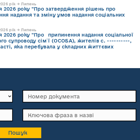
026 рік → Липень
ня 2026 року "Про затвердження рішень про
ння надання та зміну умов надання соціальних
026 рік → Липень
ня 2026 року "Про припинення надання соціальної
го супроводу cім`ї (ОСОБА), жителів с. ----------,
асті, яка перебувала у складних життєвих