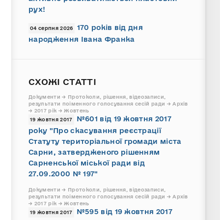
рух!
170 років від дня
04 серпня 2026
народження Івана Франка
СХОЖІ СТАТТІ
Документи → Протоколи, рішення, відеозаписи,
результати поіменного голосування сесій ради → Архів
→ 2017 рік → Жовтень
№601 від 19 жовтня 2017
19 жовтня 2017
року "Про скасування реєстрації
Статуту територіальної громади міста
Сарни, затвердженого рішенням
Сарненської міської ради від
27.09.2000 № 197"
Документи → Протоколи, рішення, відеозаписи,
результати поіменного голосування сесій ради → Архів
→ 2017 рік → Жовтень
№595 від 19 жовтня 2017
19 жовтня 2017