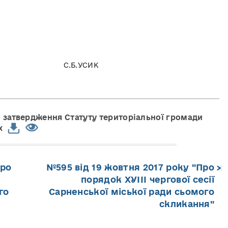
 С.Б.УСИК
о затвердження Статуту територіальної громади
x
Про
№595 від 19 жовтня 2017 року "Про
порядок ХУІІІ чергової сесії
го
Сарненської міської ради сьомого
скликання"