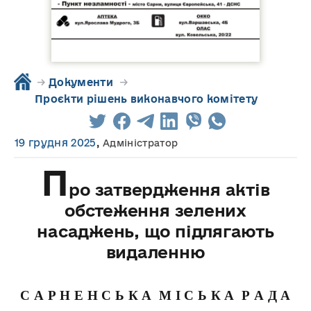
→
Документи
→
Проєкти рішень виконавчого комітету
19 грудня 2025
,
Адміністратор
П
ро затвердження актів
обстеження зелених
насаджень, що підлягають
видаленню
С А Р Н Е Н С Ь К А М І С Ь К А Р А Д А