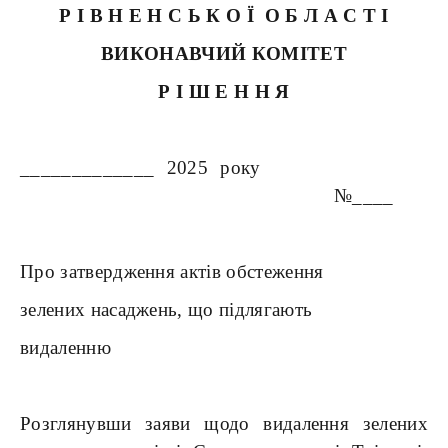
Р І В Н Е Н С Ь К О Ї О Б Л А С Т І
ВИКОНАВЧИЙ КОМІТЕТ
Р І Ш Е Н Н Я
_____________ 2025 року
№____
Про затвердження актів обстеження
зелених насаджень, що підлягають
видаленню
Розглянувши заяви щодо видалення зелених