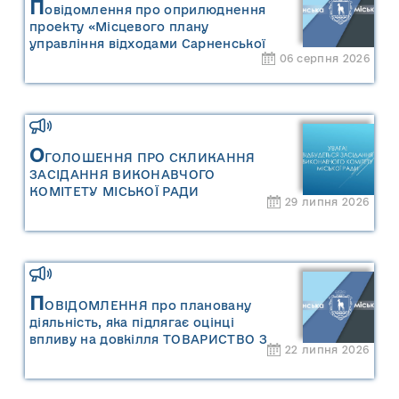
П
овідомлення про оприлюднення
проекту «Місцевого плану
управління відходами Сарненської
06 серпня 2026
міської територіальної громади» та
«Звіту про стратегічну екологічну
оцінку «Місцевого плану
управління відходами Сарненської
міської територіальної громади»
О
ГОЛОШЕННЯ ПРО СКЛИКАННЯ
ЗАСІДАННЯ ВИКОНАВЧОГО
КОМІТЕТУ МІСЬКОЇ РАДИ
29 липня 2026
П
ОВІДОМЛЕННЯ про плановану
діяльність, яка підлягає оцінці
впливу на довкілля ТОВАРИСТВО З
22 липня 2026
ОБМЕЖЕНОЮ ВІДПОВІДАЛЬНІСТЮ
"САРНИ ОІЛ"