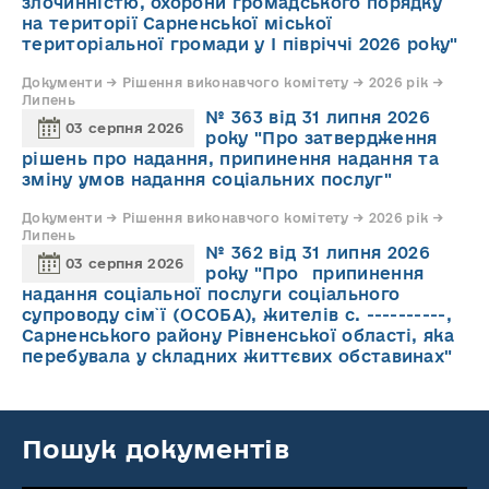
злочинністю, охорони громадського порядку
на території Сарненської міської
територіальної громади у І півріччі 2026 року"
Документи → Рішення виконавчого комітету → 2026 рік →
Липень
№ 363 від 31 липня 2026
03 серпня 2026
року "Про затвердження
рішень про надання, припинення надання та
зміну умов надання соціальних послуг"
Документи → Рішення виконавчого комітету → 2026 рік →
Липень
№ 362 від 31 липня 2026
03 серпня 2026
року "Про припинення
надання соціальної послуги соціального
супроводу cім`ї (ОСОБА), жителів с. ----------,
Сарненського району Рівненської області, яка
перебувала у складних життєвих обставинах"
Пошук документів