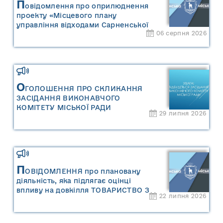
П
овідомлення про оприлюднення
проекту «Місцевого плану
управління відходами Сарненської
06 серпня 2026
міської територіальної громади» та
«Звіту про стратегічну екологічну
оцінку «Місцевого плану
управління відходами Сарненської
міської територіальної громади»
О
ГОЛОШЕННЯ ПРО СКЛИКАННЯ
ЗАСІДАННЯ ВИКОНАВЧОГО
КОМІТЕТУ МІСЬКОЇ РАДИ
29 липня 2026
П
ОВІДОМЛЕННЯ про плановану
діяльність, яка підлягає оцінці
впливу на довкілля ТОВАРИСТВО З
22 липня 2026
ОБМЕЖЕНОЮ ВІДПОВІДАЛЬНІСТЮ
"САРНИ ОІЛ"