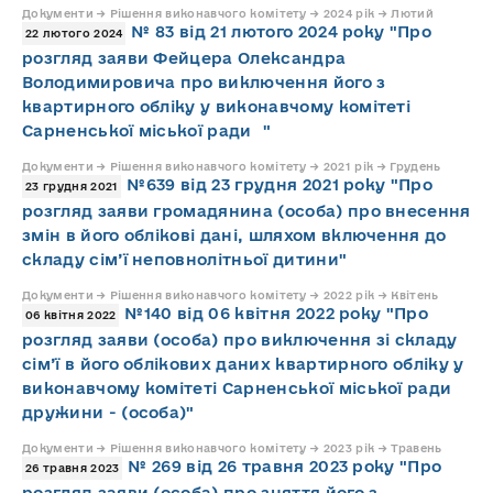
Документи → Рішення виконавчого комітету → 2024 рік → Лютий
№ 83 від 21 лютого 2024 року "Про
22 лютого 2024
розгляд заяви Фейцера Олександра
Володимировича про виключення його з
квартирного обліку у виконавчому комітеті
Сарненської міської ради "
Документи → Рішення виконавчого комітету → 2021 рік → Грудень
№639 від 23 грудня 2021 року "Про
23 грудня 2021
розгляд заяви громадянина (особа) про внесення
змін в його облікові дані, шляхом включення до
складу сім’ї неповнолітньої дитини"
Документи → Рішення виконавчого комітету → 2022 рік → Квітень
№140 від 06 квітня 2022 року "Про
06 квітня 2022
розгляд заяви (особа) про виключення зі складу
сім’ї в його облікових даних квартирного обліку у
виконавчому комітеті Сарненської міської ради
дружини - (особа)"
Документи → Рішення виконавчого комітету → 2023 рік → Травень
№ 269 від 26 травня 2023 року "Про
26 травня 2023
розгляд заяви (особа) про зняття його з