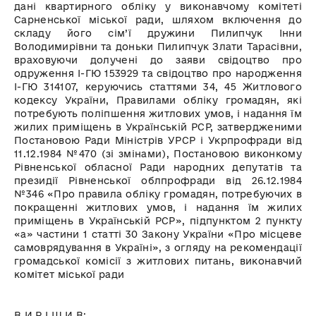
дані квартирного обліку у виконавчому комітеті
Сарненської міської ради, шляхом включення до
складу його сім’ї дружини Пилипчук Інни
Володимирівни та доньки Пилипчук Злати Тарасівни,
враховуючи долучені до заяви свідоцтво про
одруження І-ГЮ 153929 та свідоцтво про народження
І-ГЮ 314107, керуючись статтями 34, 45 Житлового
кодексу України, Правилами обліку громадян, які
потребують поліпшення житлових умов, і надання їм
жилих приміщень в Українській РСР, затвердженими
Постановою Ради Міністрів УРСР і Укрпрофради від
11.12.1984 №470 (зі змінами), Постановою виконкому
Рівненської обласної Ради народних депутатів та
президії Рівненської облпрофради від 26.12.1984
№346 «Про правила обліку громадян, потребуючих в
покращенні житлових умов, і надання їм жилих
приміщень в Українській РСР», підпунктом 2 пункту
«а» частини 1 статті 30 Закону України «Про місцеве
самоврядування в Україні», з огляду на рекомендації
громадської комісії з житлових питань, виконавчий
комітет міської ради
В И Р І Ш И В: