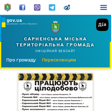
gov.ua
Державні сайти України
САРНЕНСЬКА МІСЬКА
ТЕРИТОРІАЛЬНА ГРОМАДА
ОФІЦІЙНИЙ ВЕБСАЙТ
Про громаду
Переселенцям
Склад і структура
Документи
Діяльність
Послуги
Відкрита громада
Прес-центр