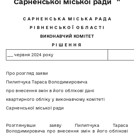
Сарненської міської ради "
С А Р Н Е Н С Ь К А М І С Ь К А Р А Д А
Р І В Н Е Н С Ь К О Ї О Б Л А С Т І
ВИКОНАВЧИЙ КОМІТЕТ
Р І Ш Е Н Н Я
___ червня 2024 року
Про розгляд заяви
Пилипчука Тараса Володимировича
про внесення змін в його облікові дані
квартирного обліку у виконавчому комітеті
Сарненської міської ради
Розглянувши заяву Пилипчука Тараса
Володимировича про внесення змін в його облікові