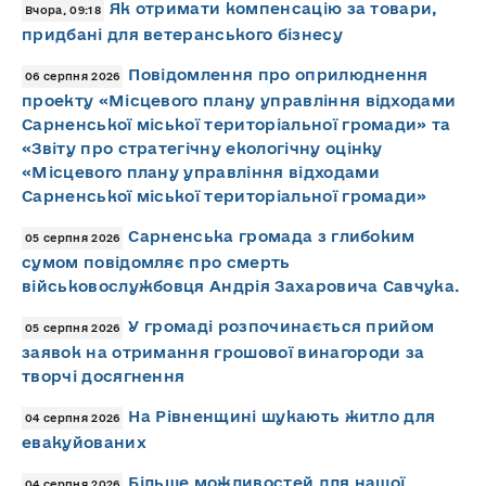
Як отримати компенсацію за товари,
Вчора, 09:18
придбані для ветеранського бізнесу
Повідомлення про оприлюднення
06 серпня 2026
проекту «Місцевого плану управління відходами
Сарненської міської територіальної громади» та
«Звіту про стратегічну екологічну оцінку
«Місцевого плану управління відходами
Сарненської міської територіальної громади»
Сарненська громада з глибоким
05 серпня 2026
сумом повідомляє про смерть
військовослужбовця Андрія Захаровича Савчука.
У громаді розпочинається прийом
05 серпня 2026
заявок на отримання грошової винагороди за
творчі досягнення
На Рівненщині шукають житло для
04 серпня 2026
евакуйованих
Більше можливостей для нашої
04 серпня 2026