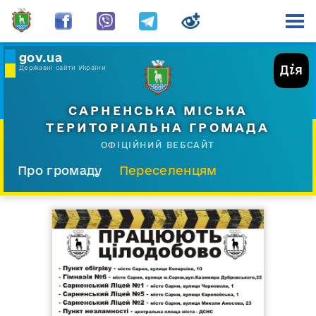
gov.ua
Державні сайти України
САРНЕНСЬКА МІСЬКА
ТЕРИТОРІАЛЬНА ГРОМАДА
ОФІЦІЙНИЙ ВЕБСАЙТ
Про громаду
Переселенцям
Склад і структура
Документи
Діяльність
Послуги
Відкрита громада
Прес-центр