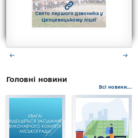
Cвято першого дзвоника у
Цепцевицькому ліцеї
Головні новини
Всі новини...