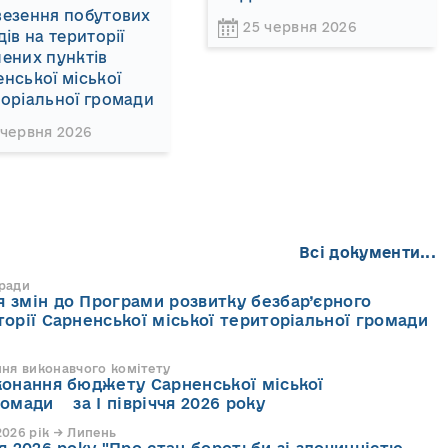
везення побутових
25 червня 2026
дів на території
ених пунктів
нської міської
оріальної громади
 червня 2026
Всі документи...
 ради
 змін до Програми розвитку безбар’єрного
торії Сарненської міської територіальної громади
ння виконавчого комітету
конання бюджету Сарненської міської
ромади за І півріччя 2026 року
026 рік → Липень