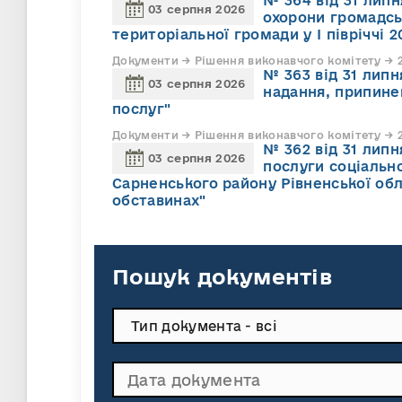
№ 364 від 31 липн
03 серпня 2026
охорони громадсь
територіальної громади у І півріччі 2
Документи → Рішення виконавчого комітету → 2
№ 363 від 31 лип
03 серпня 2026
надання, припине
послуг"
Документи → Рішення виконавчого комітету → 2
№ 362 від 31 лип
03 серпня 2026
послуги соціально
Сарненського району Рівненської обл
обставинах"
Пошук документів