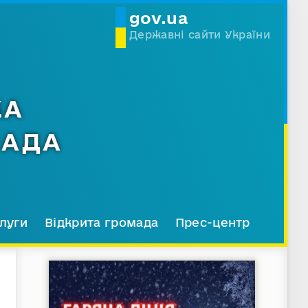
gov.ua
Державні сайти України
КА
МАДА
луги
Відкрита громада
Прес-центр