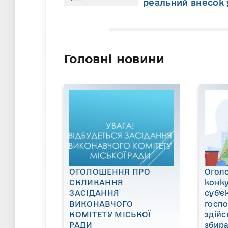
реальний внесок 
Головні новини
ОГОЛОШЕННЯ ПРО
Огол
СКЛИКАННЯ
конку
ЗАСІДАННЯ
суб’є
ВИКОНАВЧОГО
госп
КОМІТЕТУ МІСЬКОЇ
здійс
РАДИ
збира