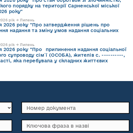
я 2026 року "Про стан боротьби зі злочинністю,
кого порядку на території Сарненської міської
026 року"
026 рік → Липень
ня 2026 року "Про затвердження рішень про
ння надання та зміну умов надання соціальних
026 рік → Липень
ня 2026 року "Про припинення надання соціальної
го супроводу cім`ї (ОСОБА), жителів с. ----------,
асті, яка перебувала у складних життєвих