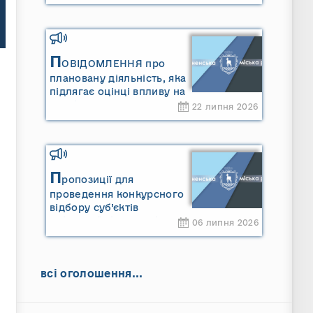
П
ОВІДОМЛЕННЯ про
плановану діяльність, яка
підлягає оцінці впливу на
довкілля ТОВАРИСТВО З
22 липня 2026
ОБМЕЖЕНОЮ
ВІДПОВІДАЛЬНІСТЮ
"САРНИ ОІЛ"
П
ропозиції для
проведення конкурсного
відбору суб’єктів
оціночної діяльності
06 липня 2026
всі оголошення...