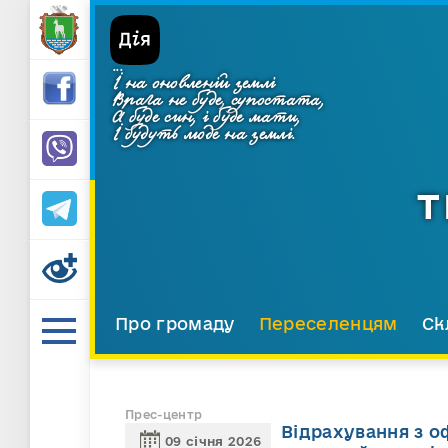
...
І на оновленій землі
Врага не буде, супостата,
А буде син, і буде мати,
І будуть люде на землі.
Т
Про громаду
Переселенцям
Ск
Прес-центр
Відрахування з о
09 січня 2026