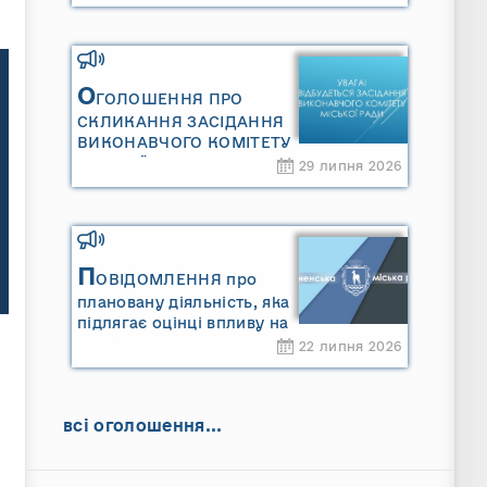
Сарненської міської
територіальної громади»
та «Звіту про стратегічну
екологічну оцінку
«Місцевого плану
О
ГОЛОШЕННЯ ПРО
управління відходами
СКЛИКАННЯ ЗАСІДАННЯ
Сарненської міської
ВИКОНАВЧОГО КОМІТЕТУ
територіальної громади»
МІСЬКОЇ РАДИ
29 липня 2026
П
ОВІДОМЛЕННЯ про
плановану діяльність, яка
підлягає оцінці впливу на
довкілля ТОВАРИСТВО З
22 липня 2026
ОБМЕЖЕНОЮ
ВІДПОВІДАЛЬНІСТЮ
"САРНИ ОІЛ"
всі оголошення...