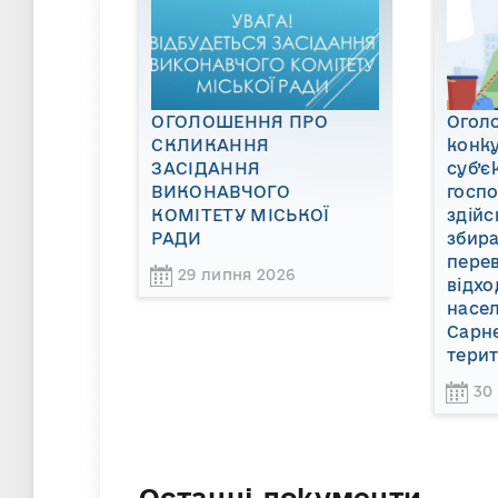
ОГОЛОШЕННЯ ПРО
Огол
СКЛИКАННЯ
конку
ЗАСІДАННЯ
суб’є
ВИКОНАВЧОГО
госп
КОМІТЕТУ МІСЬКОЇ
здійс
РАДИ
збира
пере
29 липня 2026
відхо
насел
Сарне
терит
30
Останні документи