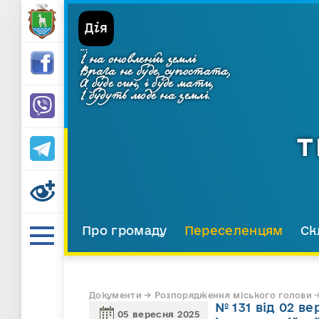
...
І на оновленій землі
Врага не буде, супостата,
А буде син, і буде мати,
І будуть люде на землі.
Т
Про громаду
Переселенцям
Ск
Документи → Розпорядження міського голови →
№ 131 від 02 в
05 вересня 2025