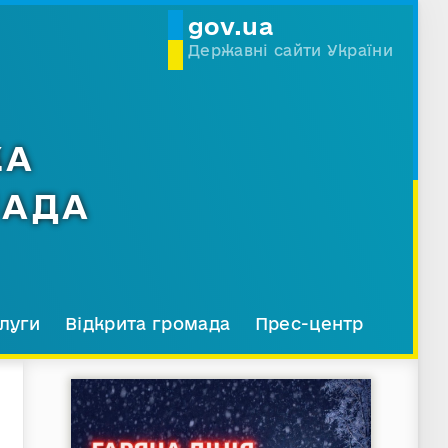
gov.ua
Державні сайти України
КА
МАДА
луги
Відкрита громада
Прес-центр