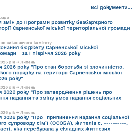
Всі документи...
 ради
 змін до Програми розвитку безбар’єрного
торії Сарненської міської територіальної громади
ння виконавчого комітету
конання бюджету Сарненської міської
ромади за І півріччя 2026 року
026 рік → Липень
я 2026 року "Про стан боротьби зі злочинністю,
кого порядку на території Сарненської міської
026 року"
026 рік → Липень
ня 2026 року "Про затвердження рішень про
ння надання та зміну умов надання соціальних
026 рік → Липень
ня 2026 року "Про припинення надання соціальної
го супроводу cім`ї (ОСОБА), жителів с. ----------,
асті, яка перебувала у складних життєвих