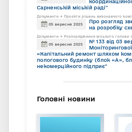
координаційної
Сарненській міській раді"
Документи → Проєкти рішень виконавчого комі
Про розгляд зв
05 вересня 2025
на розробку сх
Документи → Розпорядження міського голови →
№ 133 від 03 в
05 вересня 2025
Моніторингово
«Капітальний ремонт шляхом комп
пологового будинку (блок «А», б
некомерційного підприє"
Головні новини