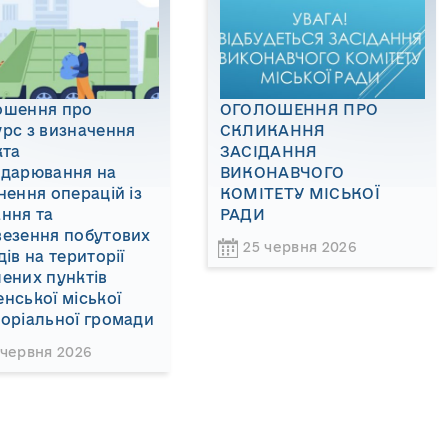
ошення про
ОГОЛОШЕННЯ ПРО
рс з визначення
СКЛИКАННЯ
кта
ЗАСІДАННЯ
одарювання на
ВИКОНАВЧОГО
нення операцій із
КОМІТЕТУ МІСЬКОЇ
ння та
РАДИ
везення побутових
25 червня 2026
дів на території
ених пунктів
нської міської
оріальної громади
 червня 2026