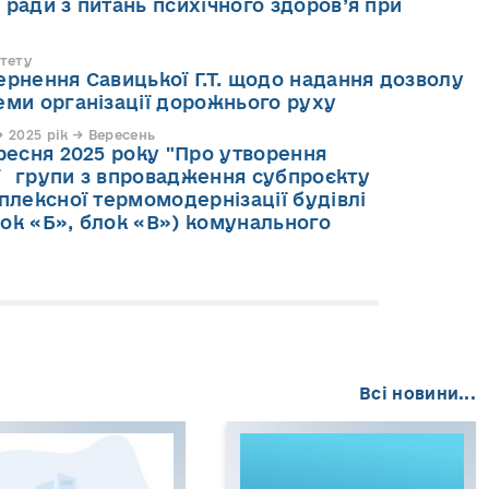
 ради з питань психічного здоров’я при
тету
ернення Савицької Г.Т. щодо надання дозволу
еми організації дорожнього руху
 2025 рік → Вересень
ересня 2025 року "Про утворення
ї групи з впровадження субпроєкту
лексної термомодернізації будівлі
лок «Б», блок «В») комунального
Всі новини...