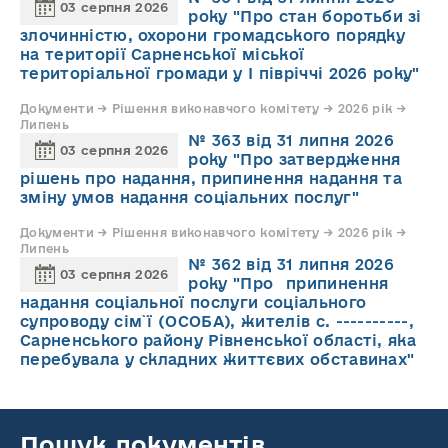
03 серпня 2026
року "Про стан боротьби зі
злочинністю, охорони громадського порядку
на території Сарненської міської
територіальної громади у І півріччі 2026 року"
Документи → Рішення виконавчого комітету → 2026 рік →
Липень
№ 363 від 31 липня 2026
03 серпня 2026
року "Про затвердження
рішень про надання, припинення надання та
зміну умов надання соціальних послуг"
Документи → Рішення виконавчого комітету → 2026 рік →
Липень
№ 362 від 31 липня 2026
03 серпня 2026
року "Про припинення
надання соціальної послуги соціального
супроводу cім`ї (ОСОБА), жителів с. ----------,
Сарненського району Рівненської області, яка
перебувала у складних життєвих обставинах"
Пошук документів