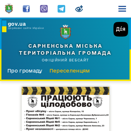
gov.ua
Державні сайти України
САРНЕНСЬКА МІСЬКА
ТЕРИТОРІАЛЬНА ГРОМАДА
ОФІЦІЙНИЙ ВЕБСАЙТ
Про громаду
Переселенцям
Склад і структура
Документи
Діяльність
Послуги
Відкрита громада
Прес-центр